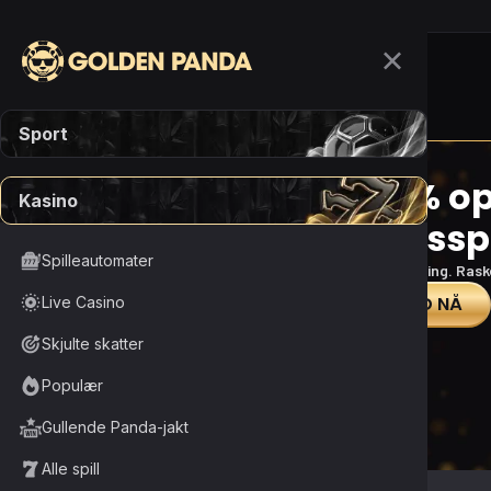
Sport
Sport
Kasino
200 % op
Kasino
Spilleautomater
gratissp
Live Casino
Spilleautomater
Rask påmelding. Raske
Skjulte skatter
BLI MED NÅ
Live Casino
Populær
Skjulte skatter
Gullende Panda-jakt
Populær
Alle spill
Gullende Panda-jakt
Crash-spill
Alle spill