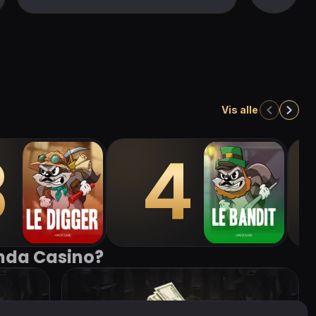
Vis alle
3
4
anda Casino?