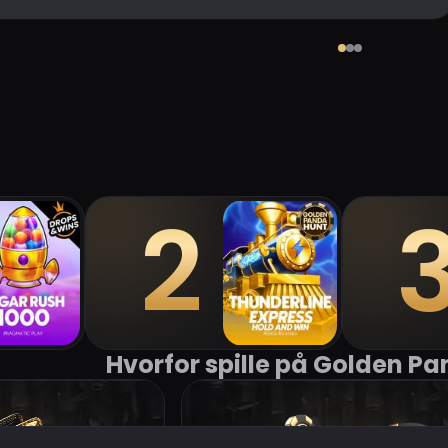
2
Hvorfor spille på Golden P