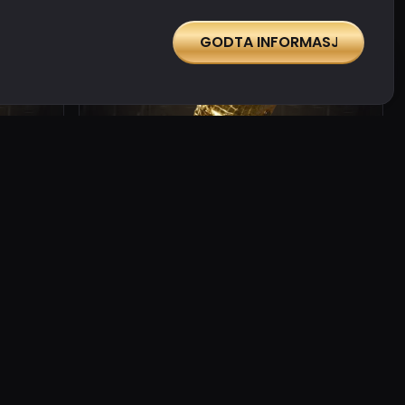
GODTA INFORMASJONSKAPS
Ukentlig 10% Cashback
ill,
Få 10% cashback fra Fu Bao, hver
este
mandag. Ingen omsetningskrav.
Ingen bekymringer.
Vis alle