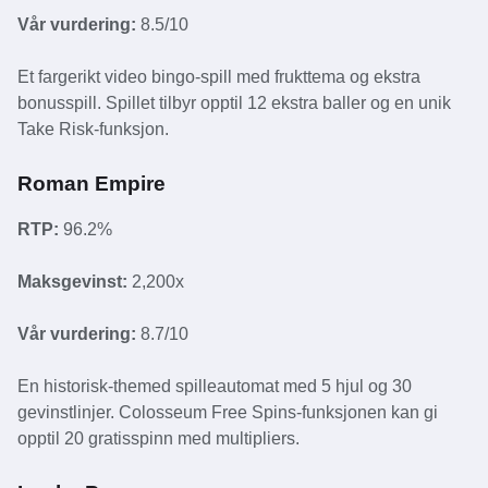
Vår vurdering:
8.5/10
Et fargerikt video bingo-spill med frukttema og ekstra
bonusspill. Spillet tilbyr opptil 12 ekstra baller og en unik
Take Risk-funksjon.
Roman Empire
RTP:
96.2%
Maksgevinst:
2,200x
Vår vurdering:
8.7/10
En historisk-themed spilleautomat med 5 hjul og 30
gevinstlinjer. Colosseum Free Spins-funksjonen kan gi
opptil 20 gratisspinn med multipliers.