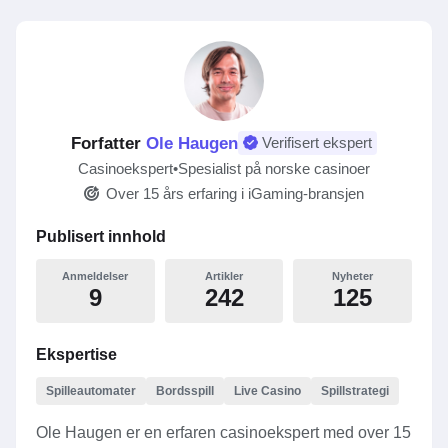
Forfatter
Ole Haugen
Verifisert ekspert
Casinoekspert
•
Spesialist på norske casinoer
Over 15 års erfaring i iGaming-bransjen
Publisert innhold
Anmeldelser
Artikler
Nyheter
9
242
125
Ekspertise
Spilleautomater
Bordsspill
Live Casino
Spillstrategi
Ole Haugen er en erfaren casinoekspert med over 15