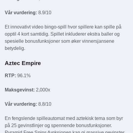
Vår vurdering:
8.9/10
Et innovativt video bingo-spill hvor spillere kan spille på
opptil 4 kort samtidig. Spillet inkluderer ekstra baller og
spesielle bonusfunksjoner som øker vinnersjansene
betydelig.
Aztec Empire
RTP:
96.1%
Maksgevinst:
2,000x
Vår vurdering:
8.8/10
En fengslende spilleautomat med aztekisk tema som byr
på 25 gevinstlinjer og spennende bonusfunksjoner.
Pyramid Free Spins-funksjonen kan gi massive gevinster.