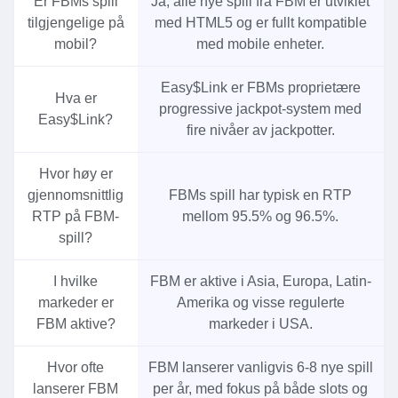
Er FBMs spill
Ja, alle nye spill fra FBM er utviklet
tilgjengelige på
med HTML5 og er fullt kompatible
mobil?
med mobile enheter.
Easy$Link er FBMs proprietære
Hva er
progressive jackpot-system med
Easy$Link?
fire nivåer av jackpotter.
Hvor høy er
gjennomsnittlig
FBMs spill har typisk en RTP
RTP på FBM-
mellom 95.5% og 96.5%.
spill?
I hvilke
FBM er aktive i Asia, Europa, Latin-
markeder er
Amerika og visse regulerte
FBM aktive?
markeder i USA.
Hvor ofte
FBM lanserer vanligvis 6-8 nye spill
lanserer FBM
per år, med fokus på både slots og