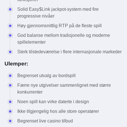
Solid Easy$Link jackpot-system med fire
progressive nivåer
Høy gjennomsnittlig RTP på de fleste spill
God balanse mellom tradisjonelle og moderne
spillelementer
Sterk tilstedeværelse i flere internasjonale markeder
Ulemper:
Begrenset utvalg av bordspill
Færre nye utgivelser sammenlignet med større
konkurrenter
Noen spill kan virke daterte i design
Ikke tilgjengelig hos alle store operatører
Begrenset live casino tilbud