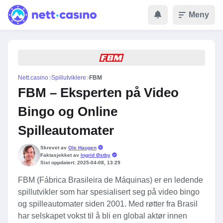
Meny
Nett.casino
Spillutviklere
FBM
FBM – Eksperten på Video
Bingo og Online
Spilleautomater
Skrevet av
Ole Haugen
Faktasjekket av
Ingrid Østby
Sist oppdatert:
2025-04-08, 13:29
FBM (Fábrica Brasileira de Máquinas) er en ledende
spillutvikler som har spesialisert seg på video bingo
og spilleautomater siden 2001. Med røtter fra Brasil
har selskapet vokst til å bli en global aktør innen