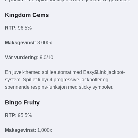
Kingdom Gems
RTP:
96.5%
Maksgevinst:
3,000x
Vår vurdering:
9.0/10
En juvel-themed spilleautomat med Easy$Link jackpot-
system. Spillet tilbyr 4 progressive jackpotter og
spennende respins-funksjon med sticky symboler.
Bingo Fruity
RTP:
95.5%
Maksgevinst:
1,000x