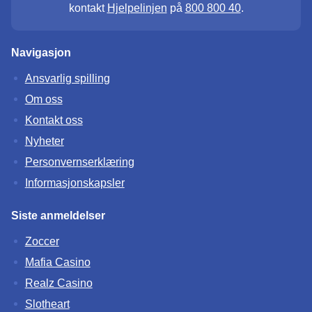
kontakt
Hjelpelinjen
på
800 800 40
.
Navigasjon
Ansvarlig spilling
Om oss
Kontakt oss
Nyheter
Personvernserklæring
Informasjonskapsler
Siste anmeldelser
Zoccer
Mafia Casino
Realz Casino
Slotheart