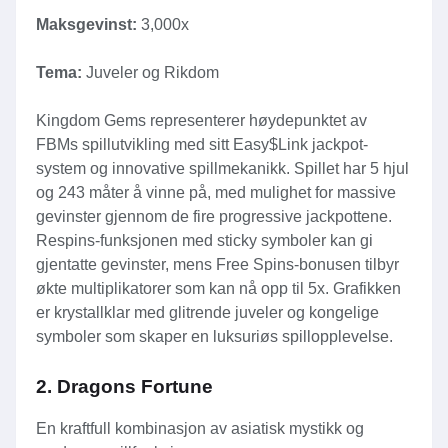
Maksgevinst:
3,000x
Tema:
Juveler og Rikdom
Kingdom Gems representerer høydepunktet av
FBMs spillutvikling med sitt Easy$Link jackpot-
system og innovative spillmekanikk. Spillet har 5 hjul
og 243 måter å vinne på, med mulighet for massive
gevinster gjennom de fire progressive jackpottene.
Respins-funksjonen med sticky symboler kan gi
gjentatte gevinster, mens Free Spins-bonusen tilbyr
økte multiplikatorer som kan nå opp til 5x. Grafikken
er krystallklar med glitrende juveler og kongelige
symboler som skaper en luksuriøs spillopplevelse.
2. Dragons Fortune
En kraftfull kombinasjon av asiatisk mystikk og