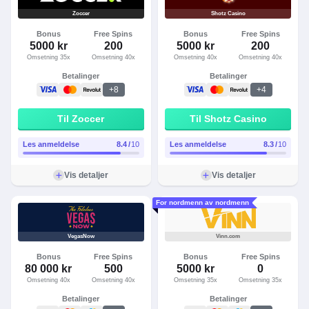
Zoccer
Shotz Casino
Bonus
Free Spins
Bonus
Free Spins
5000
kr
200
5000
kr
200
Omsetning 35x
Omsetning 40x
Omsetning 40x
Omsetning 40x
Betalinger
Betalinger
+8
+4
Visa
Mastercard
Revolut
Visa
Mastercard
Revolut
Til Zoccer
Til Shotz Casino
Les anmeldelse
8.4
/
10
Les anmeldelse
8.3
/
10
Vis detaljer
Vis detaljer
For nordmenn av nordmenn
VegasNow
Vinn.com
Bonus
Free Spins
Bonus
Free Spins
80 000
kr
500
5000
kr
0
Omsetning 40x
Omsetning 40x
Omsetning 35x
Omsetning 35x
Betalinger
Betalinger