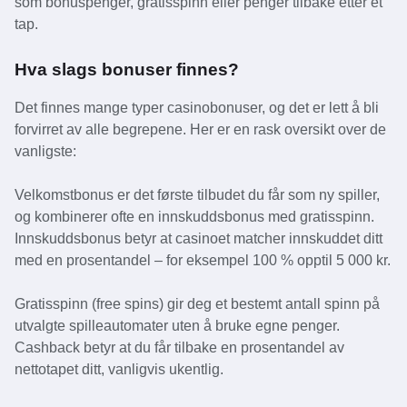
som bonuspenger, gratisspinn eller penger tilbake etter et
tap.
Hva slags bonuser finnes?
Det finnes mange typer casinobonuser, og det er lett å bli
forvirret av alle begrepene. Her er en rask oversikt over de
vanligste:
Velkomstbonus er det første tilbudet du får som ny spiller,
og kombinerer ofte en innskuddsbonus med gratisspinn.
Innskuddsbonus betyr at casinoet matcher innskuddet ditt
med en prosentandel – for eksempel 100 % opptil 5 000 kr.
Gratisspinn (free spins) gir deg et bestemt antall spinn på
utvalgte spilleautomater uten å bruke egne penger.
Cashback betyr at du får tilbake en prosentandel av
nettotapet ditt, vanligvis ukentlig.