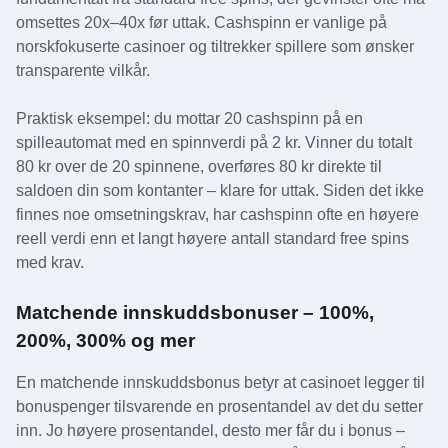
omsettes 20x–40x før uttak. Cashspinn er vanlige på
norskfokuserte casinoer og tiltrekker spillere som ønsker
transparente vilkår.
Praktisk eksempel: du mottar 20 cashspinn på en
spilleautomat med en spinnverdi på 2 kr. Vinner du totalt
80 kr over de 20 spinnene, overføres 80 kr direkte til
saldoen din som kontanter – klare for uttak. Siden det ikke
finnes noe omsetningskrav, har cashspinn ofte en høyere
reell verdi enn et langt høyere antall standard free spins
med krav.
Matchende innskuddsbonuser – 100%,
200%, 300% og mer
En matchende innskuddsbonus betyr at casinoet legger til
bonuspenger tilsvarende en prosentandel av det du setter
inn. Jo høyere prosentandel, desto mer får du i bonus –