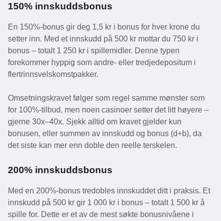
150% innskuddsbonus
En 150%-bonus gir deg 1,5 kr i bonus for hver krone du
setter inn. Med et innskudd på 500 kr mottar du 750 kr i
bonus – totalt 1 250 kr i spillemidler. Denne typen
forekommer hyppig som andre- eller tredjedepositum i
flertrinnsvelskomstpakker.
Omsetningskravet følger som regel samme mønster som
for 100%-tilbud, men noen casinoer setter det litt høyere –
gjerne 30x–40x. Sjekk alltid om kravet gjelder kun
bonusen, eller summen av innskudd og bonus (d+b), da
det siste kan mer enn doble den reelle terskelen.
200% innskuddsbonus
Med en 200%-bonus tredobles innskuddet ditt i praksis. Et
innskudd på 500 kr gir 1 000 kr i bonus – totalt 1 500 kr å
spille for. Dette er et av de mest søkte bonusnivåene i