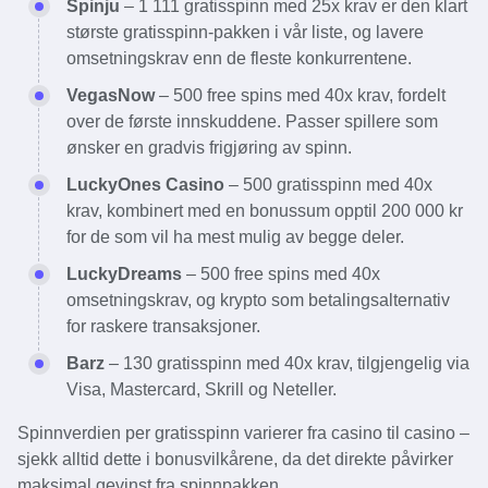
Spinju
– 1 111 gratisspinn med 25x krav er den klart
største gratisspinn-pakken i vår liste, og lavere
omsetningskrav enn de fleste konkurrentene.
VegasNow
– 500 free spins med 40x krav, fordelt
over de første innskuddene. Passer spillere som
ønsker en gradvis frigjøring av spinn.
LuckyOnes Casino
– 500 gratisspinn med 40x
krav, kombinert med en bonussum opptil 200 000 kr
for de som vil ha mest mulig av begge deler.
LuckyDreams
– 500 free spins med 40x
omsetningskrav, og krypto som betalingsalternativ
for raskere transaksjoner.
Barz
– 130 gratisspinn med 40x krav, tilgjengelig via
Visa, Mastercard, Skrill og Neteller.
Spinnverdien per gratisspinn varierer fra casino til casino –
sjekk alltid dette i bonusvilkårene, da det direkte påvirker
maksimal gevinst fra spinnpakken.