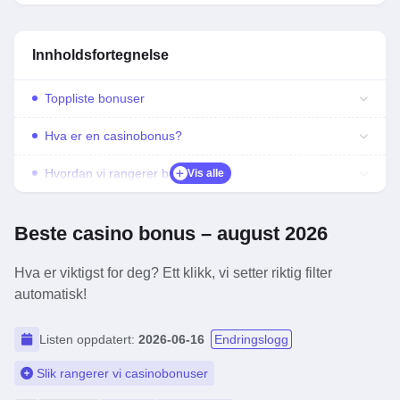
Innholdsfortegnelse
Toppliste bonuser
Hva er en casinobonus?
Hvordan vi rangerer bonuser
Vis alle
Bonusverdi-kalkulator
Beste casino bonus – august 2026
Beste casino bonus med størst bonussum
Hva er viktigst for deg? Ett klikk, vi setter riktig filter
Beste bonus etter kategori
automatisk!
Ofte stilte spørsmål
Listen oppdatert:
2026-06-16
Endringslogg
Fordeler og ulemper
Slik rangerer vi casinobonuser
Ansvarlig spill