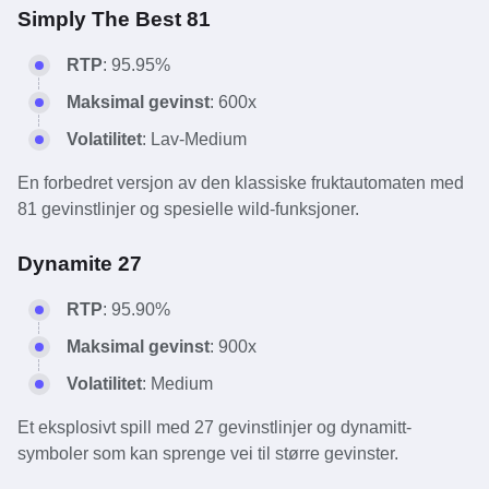
Simply The Best 81
RTP
: 95.95%
Maksimal gevinst
: 600x
Volatilitet
: Lav-Medium
En forbedret versjon av den klassiske fruktautomaten med
81 gevinstlinjer og spesielle wild-funksjoner.
Dynamite 27
RTP
: 95.90%
Maksimal gevinst
: 900x
Volatilitet
: Medium
Et eksplosivt spill med 27 gevinstlinjer og dynamitt-
symboler som kan sprenge vei til større gevinster.