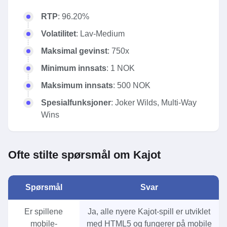
RTP
: 96.20%
Volatilitet
: Lav-Medium
Maksimal gevinst
: 750x
Minimum innsats
: 1 NOK
Maksimum innsats
: 500 NOK
Spesialfunksjoner
: Joker Wilds, Multi-Way
Wins
Ofte stilte spørsmål om Kajot
Spørsmål
Svar
Er spillene
Ja, alle nyere Kajot-spill er utviklet
mobile-
med HTML5 og fungerer på mobile