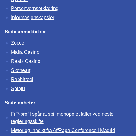
Personvernserklæring
Informasjonskapsler
Siste anmeldelser
Zoccer
Mafia Casino
Realz Casino
Slotheart
Rabbitreel
Spinju
Siste nyheter
FrP-profil spår at spillmonopolet faller ved neste
regjeringsskifte
Møter og innsikt fra AffPapa Conference i Madrid