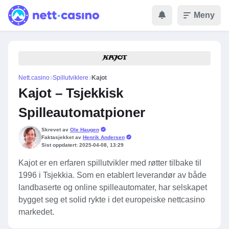
Meny
Nett.casino
Spillutviklere
Kajot
Kajot – Tsjekkisk
Spilleautomatpioner
Skrevet av
Ole Haugen
Faktasjekket av
Henrik Andersen
Sist oppdatert:
2025-04-08, 13:29
Kajot er en erfaren spillutvikler med røtter tilbake til
1996 i Tsjekkia. Som en etablert leverandør av både
landbaserte og online spilleautomater, har selskapet
bygget seg et solid rykte i det europeiske nettcasino
markedet.