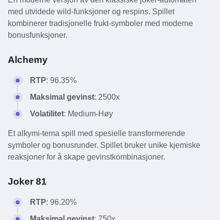
med utvidede wild-funksjoner og respins. Spillet
kombinerer tradisjonelle frukt-symboler med moderne
bonusfunksjoner.
Alchemy
RTP
: 96.35%
Maksimal gevinst
: 2500x
Volatilitet
: Medium-Høy
Et alkymi-tema spill med spesielle transformerende
symboler og bonusrunder. Spillet bruker unike kjemiske
reaksjoner for å skape gevinstkombinasjoner.
Joker 81
RTP
: 96.20%
Maksimal gevinst
: 750x