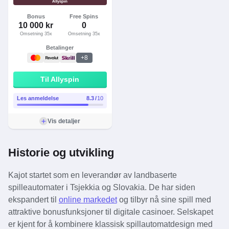
Allyspin
Bonus
Free Spins
10 000
kr
0
Omsetning 35x
Omsetning 35x
Betalinger
+8
Mastercard
Revolut
Skrill
Til Allyspin
Les anmeldelse
8.3
/
10
Vis detaljer
Historie og utvikling
Kajot startet som en leverandør av landbaserte
spilleautomater i Tsjekkia og Slovakia. De har siden
ekspandert til
online markedet
og tilbyr nå sine spill med
attraktive bonusfunksjoner til digitale casinoer. Selskapet
er kjent for å kombinere klassisk spillautomatdesign med