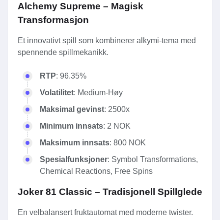
Alchemy Supreme – Magisk
Transformasjon
Et innovativt spill som kombinerer alkymi-tema med
spennende spillmekanikk.
RTP
: 96.35%
Volatilitet
: Medium-Høy
Maksimal gevinst
: 2500x
Minimum innsats
: 2 NOK
Maksimum innsats
: 800 NOK
Spesialfunksjoner
: Symbol Transformations,
Chemical Reactions, Free Spins
Joker 81 Classic – Tradisjonell Spillglede
En velbalansert fruktautomat med moderne twister.