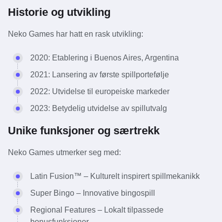
Historie og utvikling
Neko Games har hatt en rask utvikling:
2020: Etablering i Buenos Aires, Argentina
2021: Lansering av første spillportefølje
2022: Utvidelse til europeiske markeder
2023: Betydelig utvidelse av spillutvalg
Unike funksjoner og særtrekk
Neko Games utmerker seg med:
Latin Fusion™ – Kulturelt inspirert spillmekanikk
Super Bingo – Innovative bingospill
Regional Features – Lokalt tilpassede
bonusfunksjoner