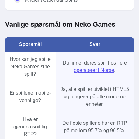
Vanlige spørsmål om Neko Games
Spørsmål
Svar
Hvor kan jeg spille
Du finner deres spill hos flere
Neko Games sine
operatører i Norge
.
spill?
Ja, alle spill er utviklet i HTML5
Er spillene mobile-
og fungerer på alle moderne
vennlige?
enheter.
Hva er
De fleste spillene har en RTP
gjennomsnittlig
på mellom 95.7% og 96.5%.
RTP?