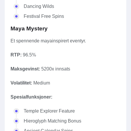
Dancing Wilds
Festival Free Spins
Maya Mystery
Et spennende mayainspirert eventyr.
RTP:
96.5%
Maksgevinst:
5200x innsats
Volatilitet:
Medium
Spesialfunksjoner:
Temple Explorer Feature
Hieroglyph Matching Bonus
Ancient Calendar Spins