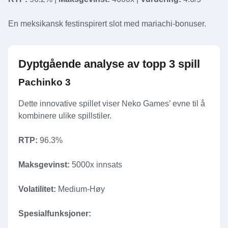
En meksikansk festinspirert slot med mariachi-bonuser.
Dyptgående analyse av topp 3 spill
Pachinko 3
Dette innovative spillet viser Neko Games’ evne til å
kombinere ulike spillstiler.
RTP:
96.3%
Maksgevinst:
5000x innsats
Volatilitet:
Medium-Høy
Spesialfunksjoner: