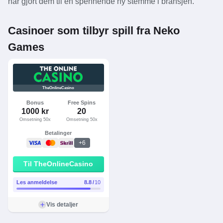
har gjort dem til en spennende ny stemme i bransjen.
Casinoer som tilbyr spill fra Neko
Games
TheOnlineCasino
Bonus
Free Spins
1000
kr
20
Omsetning 50x
Omsetning 50x
Betalinger
+6
Visa
Mastercard
Skrill
Til TheOnlineCasino
Les anmeldelse
8.8
/
10
Vis detaljer