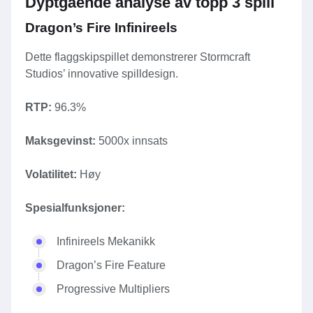
Dyptgående analyse av topp 3 spill
Dragon’s Fire Infinireels
Dette flaggskipspillet demonstrerer Stormcraft
Studios’ innovative spilldesign.
RTP:
96.3%
Maksgevinst:
5000x innsats
Volatilitet:
Høy
Spesialfunksjoner:
Infinireels Mekanikk
Dragon’s Fire Feature
Progressive Multipliers