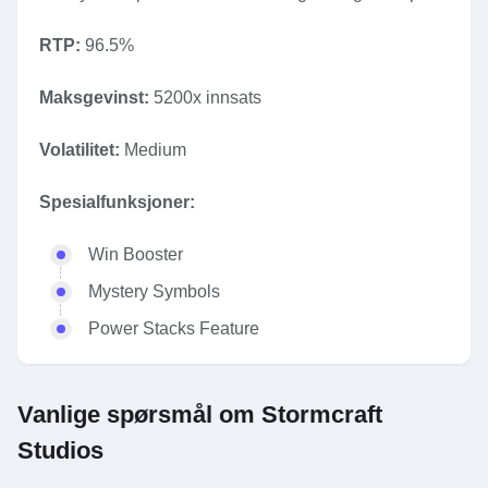
RTP:
96.5%
Maksgevinst:
5200x innsats
Volatilitet:
Medium
Spesialfunksjoner:
Win Booster
Mystery Symbols
Power Stacks Feature
Vanlige spørsmål om Stormcraft
Studios