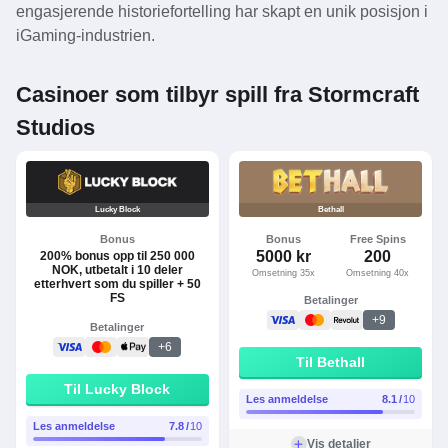
engasjerende historiefortelling har skapt en unik posisjon i
iGaming-industrien.
Casinoer som tilbyr spill fra Stormcraft
Studios
Lucky Block
Bethall
Bonus
Bonus
Free Spins
5000
kr
200
200% bonus opp til 250 000
NOK, utbetalt i 10 deler
Omsetning 35x
Omsetning 40x
etterhvert som du spiller + 50
FS
Betalinger
+9
Betalinger
Visa
Mastercard
Revolut
+6
Visa
Mastercard
Apple Pay
Til Bethall
Til Lucky Block
Les anmeldelse
8.1
/
10
Les anmeldelse
7.8
/
10
Vis detaljer