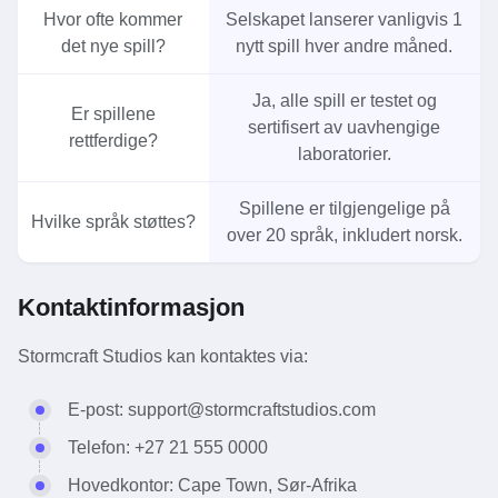
Hvor ofte kommer
Selskapet lanserer vanligvis 1
det nye spill?
nytt spill hver andre måned.
Ja, alle spill er testet og
Er spillene
sertifisert av uavhengige
rettferdige?
laboratorier.
Spillene er tilgjengelige på
Hvilke språk støttes?
over 20 språk, inkludert norsk.
Kontaktinformasjon
Stormcraft Studios kan kontaktes via:
E-post: support@stormcraftstudios.com
Telefon: +27 21 555 0000
Hovedkontor: Cape Town, Sør-Afrika