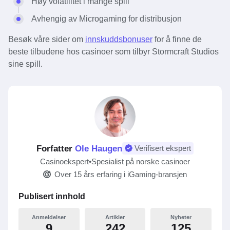
Høy volatilitet i mange spill
Avhengig av Microgaming for distribusjon
Besøk våre sider om
innskuddsbonuser
for å finne de
beste tilbudene hos casinoer som tilbyr Stormcraft Studios
sine spill.
Forfatter
Ole Haugen
Verifisert ekspert
Casinoekspert
•
Spesialist på norske casinoer
Over 15 års erfaring i iGaming-bransjen
Publisert innhold
Anmeldelser
Artikler
Nyheter
9
242
125