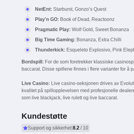
NetEnt:
Starburst, Gonzo’s Quest
Play’n GO:
Book of Dead, Reactoonz
Pragmatic Play:
Wolf Gold, Sweet Bonanza
Big Time Gaming:
Bonanza, Extra Chilli
Thunderkick:
Esqueleto Explosivo, Pink Elep
Bordspill:
For de som foretrekker klassiske casinospil
baccarat. Disse spillene finnes i flere varianter for å p
Live Casino:
Live casino-seksjonen drives av Evolu
kvalitet på spillopplevelsen med profesjonelle dealer
som live blackjack, live rulett og live baccarat.
Kundestøtte
Support og sikkerhet:
8.2
/ 10