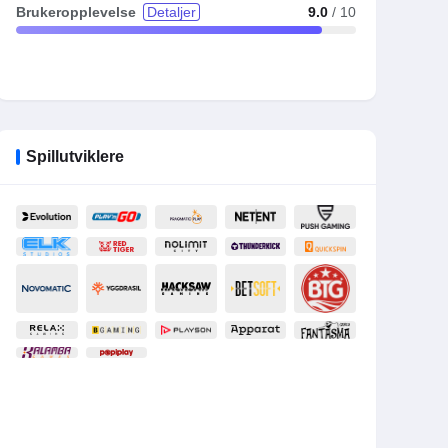
Brukeropplevelse
Detaljer
9.0
/ 10
Spillutviklere
Evolution
PlaynGo
Pragmatic Play
NetEnt
Push Gaming
ELK Studios
Red Tiger
Nolimit City
Thunderkick
Quickspin
Novomatic
Yggdrasil
Hacksaw
Betsoft
Big Time Gaming
Relax
BGaming
Playson
Apparat Gaming
Fantasma
Kalamba
Popiplay