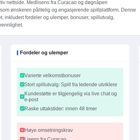
ntuitiv nettside. Medlisens fra Curacao og døgnåpen
 som ønskeren pålitelig og engasjerende spillplattform. Denne
, inkludert fordeler og ulemper, bonuser, spillutvalg,
vennlighet.
Fordeler og ulemper
Varierte velkomstbonuser
Stort spillutvalg: Spill fra ledende utviklere
Kundestøtte er tilgjengelig via live chat og
e-post
Raske uttakstider: innen 48 timer
Høye omsetningskrav
Lisens fra Curacao