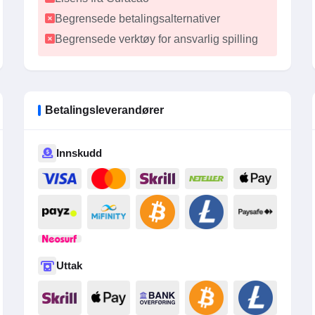
Begrensede betalingsalternativer
Begrensede verktøy for ansvarlig spilling
Betalingsleverandører
Innskudd
Visa
Mastercard
Skrill
Neteller
Apple Pay
PayZ
MiFinity
Bitcoin
Litecoin
Paysafe
Neosurf
Uttak
Skrill
Apple Pay
Bankoverføring
Bitcoin
Litecoin