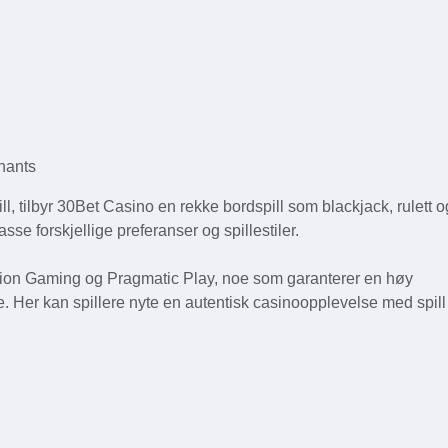
hants
l, tilbyr 30Bet Casino en rekke bordspill som blackjack, rulett o
asse forskjellige preferanser og spillestiler.
tion Gaming og Pragmatic Play, noe som garanterer en høy
e. Her kan spillere nyte en autentisk casinoopplevelse med spill