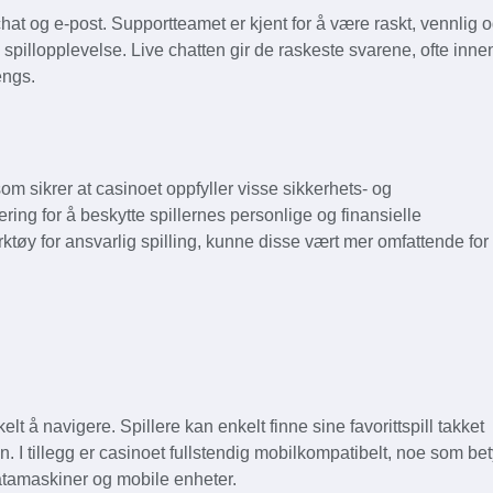
at og e-post. Supportteamet er kjent for å være raskt, vennlig 
pillopplevelse. Live chatten gir de raskeste svarene, ofte inne
engs.
m sikrer at casinoet oppfyller visse sikkerhets- og
ring for å beskytte spillernes personlige og finansielle
tøy for ansvarlig spilling, kunne disse vært mer omfattende for
lt å navigere. Spillere kan enkelt finne sine favorittspill takket
. I tillegg er casinoet fullstendig mobilkompatibelt, noe som bet
atamaskiner og mobile enheter.