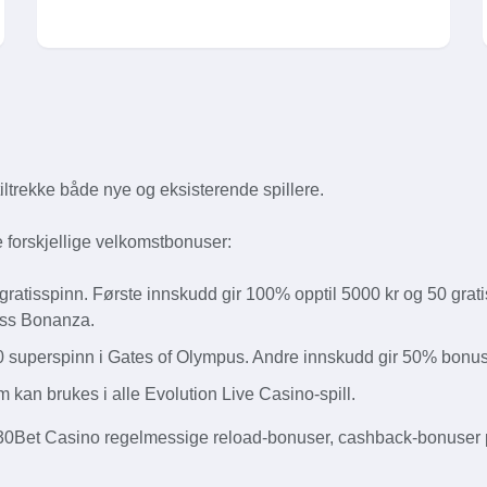
iltrekke både nye og eksisterende spillere.
 forskjellige velkomstbonuser:
 gratisspinn. Første innskudd gir 100% opptil 5000 kr og 50 gra
Bass Bonanza.
0 superspinn i Gates of Olympus. Andre innskudd gir 50% bonus 
 kan brukes i alle Evolution Live Casino-spill.
yr 30Bet Casino regelmessige reload-bonuser, cashback-bonuser