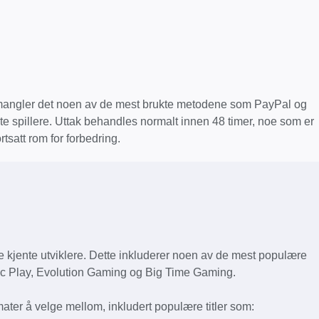
 mangler det noen av de mest brukte metodene som PayPal og
 spillere. Uttak behandles normalt innen 48 timer, noe som er
tsatt rom for forbedring.
ere kjente utviklere. Dette inkluderer noen av de mest populære
ic Play, Evolution Gaming og Big Time Gaming.
ater å velge mellom, inkludert populære titler som: