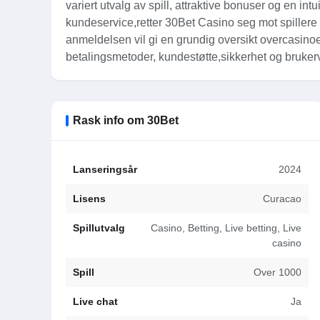
variert utvalg av spill, attraktive bonuser og en i
kundeservice,retter 30Bet Casino seg mot spillere
anmeldelsen vil gi en grundig oversikt overcasinoet
betalingsmetoder, kundestøtte,sikkerhet og bruker
Rask info om 30Bet
Lanseringsår
2024
Lisens
Curacao
Spillutvalg
Casino, Betting, Live betting, Live
casino
Spill
Over 1000
Live chat
Ja