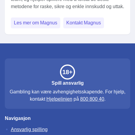
metodene for raske, sikre og enkle innskudd og uttak.
Les mer om Magnus
Kontakt Magnus
18+
Spill ansvarlig
Gambling kan være avhengighetsskapende. For hjelp,
kontakt
Hjelpelinjen
på
800 800 40
.
Navigasjon
Ansvarlig spilling