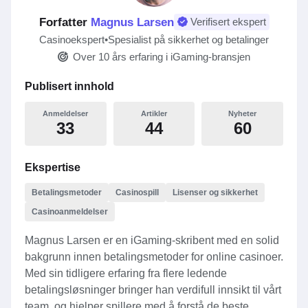
Forfatter
Magnus Larsen
Verifisert ekspert
Casinoekspert
•
Spesialist på sikkerhet og betalinger
Over 10 års erfaring i iGaming-bransjen
Publisert innhold
Anmeldelser
Artikler
Nyheter
33
44
60
Ekspertise
Betalingsmetoder
Casinospill
Lisenser og sikkerhet
Casinoanmeldelser
Magnus Larsen er en iGaming-skribent med en solid
bakgrunn innen betalingsmetoder for online casinoer.
Med sin tidligere erfaring fra flere ledende
betalingsløsninger bringer han verdifull innsikt til vårt
team, og hjelper spillere med å forstå de beste