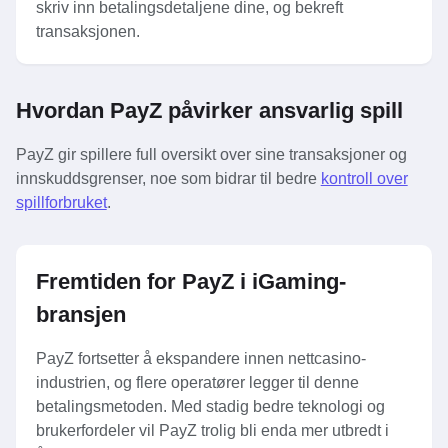
skriv inn betalingsdetaljene dine, og bekreft
transaksjonen.
Hvordan PayZ påvirker ansvarlig spill
PayZ gir spillere full oversikt over sine transaksjoner og
innskuddsgrenser, noe som bidrar til bedre
kontroll over
spillforbruket
.
Fremtiden for PayZ i iGaming-
bransjen
PayZ fortsetter å ekspandere innen nettcasino-
industrien, og flere operatører legger til denne
betalingsmetoden. Med stadig bedre teknologi og
brukerfordeler vil PayZ trolig bli enda mer utbredt i