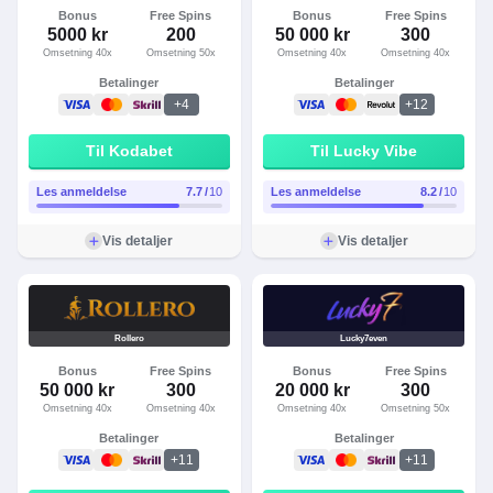
Bonus
Free Spins
Bonus
Free Spins
5000
kr
200
50 000
kr
300
Omsetning 40x
Omsetning 50x
Omsetning 40x
Omsetning 40x
Betalinger
Betalinger
+4
+12
Visa
Mastercard
Skrill
Visa
Mastercard
Revolut
Til Kodabet
Til Lucky Vibe
Les anmeldelse
7.7
/
10
Les anmeldelse
8.2
/
10
Vis detaljer
Vis detaljer
Rollero
Lucky7even
Bonus
Free Spins
Bonus
Free Spins
50 000
kr
300
20 000
kr
300
Omsetning 40x
Omsetning 40x
Omsetning 40x
Omsetning 50x
Betalinger
Betalinger
+11
+11
Visa
Mastercard
Skrill
Visa
Mastercard
Skrill