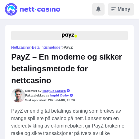
Meny
Nett.casino
Betalingsmetoder
PayZ
PayZ – En moderne og sikker
betalingsmetode for
nettcasino
Skrevet av
Magnus Larsen
Faktasjekket av
Ingrid Østby
Sist oppdatert:
2025-04-08, 13:26
PayZ er en digital betalingsløsning som brukes av
mange spillere på casino på nett. Lansert som en
videreutvikling av e-lommebøker, gir PayZ brukerne
raske og sikre transaksjoner på tvers av ulike