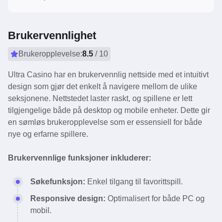
Brukervennlighet
Brukeropplevelse:
8.5
/ 10
Ultra Casino har en brukervennlig nettside med et intuitivt
design som gjør det enkelt å navigere mellom de ulike
seksjonene. Nettstedet laster raskt, og spillene er lett
tilgjengelige både på desktop og mobile enheter. Dette gir
en sømløs brukeropplevelse som er essensiell for både
nye og erfarne spillere.
Brukervennlige funksjoner inkluderer:
Søkefunksjon:
Enkel tilgang til favorittspill.
Responsive design:
Optimalisert for både PC og
mobil.