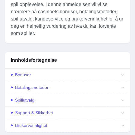
spillopplevelse. I denne anmeldelsen vil vi se
nærmere på casinoets bonuser, betalingsmetoder,
spillutvalg, kundeservice og brukervennlighet for å gi
deg en helhetlig vurdering av hva du kan forvente
som spiller.
Innholdsfortegnelse
Bonuser
Betalingsmetoder
Spillutvalg
Support & Sikkerhet
Brukervennlighet