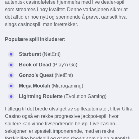
autentisk casinofølelse hjemmefra med live dealer-spill
som streames i høy kvalitet. Denne variasjonen sikrer at
det alltid er noe nytt og spennende å prøve, uansett hva
slags casinospill man foretrekker.
Populære spill inkluderer:
Starburst
(NetEnt)
Book of Dead
(Play’n Go)
Gonzo’s Quest
(NetEnt)
Mega Moolah
(Microgaming)
Lightning Roulette
(Evolution Gaming)
I tillegg til det brede utvalget av spilleautomater, tilbyr Ultra
Casino også en rekke progressive jackpot-spill hvor
spillere kan vinne livsendrende beløp. Live casino-
seksjonen er spesielt imponerende, med en rekke
forskjellige bordspill og game shows som gir en autentisk