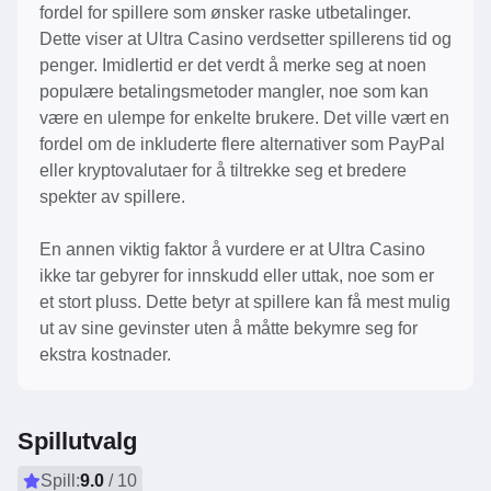
fordel for spillere som ønsker raske utbetalinger.
Dette viser at Ultra Casino verdsetter spillerens tid og
penger. Imidlertid er det verdt å merke seg at noen
populære betalingsmetoder mangler, noe som kan
være en ulempe for enkelte brukere. Det ville vært en
fordel om de inkluderte flere alternativer som PayPal
eller kryptovalutaer for å tiltrekke seg et bredere
spekter av spillere.
En annen viktig faktor å vurdere er at Ultra Casino
ikke tar gebyrer for innskudd eller uttak, noe som er
et stort pluss. Dette betyr at spillere kan få mest mulig
ut av sine gevinster uten å måtte bekymre seg for
ekstra kostnader.
Spillutvalg
Spill:
9.0
/ 10