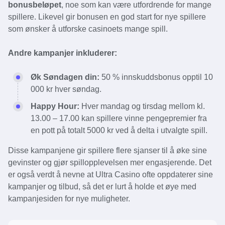
bonusbeløpet
, noe som kan være utfordrende for mange
spillere. Likevel gir bonusen en god start for nye spillere
som ønsker å utforske casinoets mange spill.
Andre kampanjer inkluderer:
Øk Søndagen din:
50 % innskuddsbonus opptil 10
000 kr hver søndag.
Happy Hour:
Hver mandag og tirsdag mellom kl.
13.00 – 17.00 kan spillere vinne pengepremier fra
en pott på totalt 5000 kr ved å delta i utvalgte spill.
Disse kampanjene gir spillere flere sjanser til å øke sine
gevinster og gjør spillopplevelsen mer engasjerende. Det
er også verdt å nevne at Ultra Casino ofte oppdaterer sine
kampanjer og tilbud, så det er lurt å holde et øye med
kampanjesiden for nye muligheter.