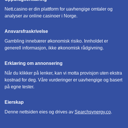
Nett.casino er din plattform for uavhengige omtaler og
analyser av online casinoer i Norge.
Ansvarsfraskrivelse
Gambling innebærer økonomisk risiko. Innholdet er
generell informasjon, ikke økonomisk rådgivning.
Erklæring om annonsering
Når du klikker på lenker, kan vi motta provisjon uten ekstra
kostnad for deg. Våre vurderinger er uavhengige og basert
på egne tester.
Eierskap
Denne nettsiden eies og drives av
Searchsynergy.co
.