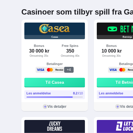
Casinoer som tilbyr spill fra
Casea
Betninja
Bonus
Free Spins
Bonus
30 000
kr
350
10 000
kr
Omsetning 35x
Omsetning 40x
Omsetning 30x
Betalinger
Betaling
+4
Visa
Mastercard
Revolut
Visa
Mast
Til Casea
Til Betni
Les anmeldelse
8.2
/
10
Les anmeldelse
Vis detaljer
Vis deta