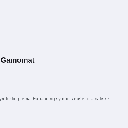
ra Gamomat
yrefekting-tema. Expanding symbols møter dramatiske