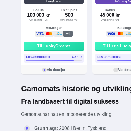
LuckyDreams
Let’s Lucky Ca
Bonus
Free Spins
Bonus
100 000
kr
500
45 000
kr
Omsetning 40x
Omsetning 40x
Omsetning 40x
Betalinger
Betaling
+4
Visa
Mastercard
MiFinity
Visa
Mast
Til LuckyDreams
Til Let’s Luc
Les anmeldelse
8.6
/
10
Les anmeldelse
Vis detaljer
Vis deta
Gamomats historie og utviklin
Fra landbasert til digital suksess
Gamomat har hatt en imponerende utvikling:
Grunnlagt:
2008 i Berlin, Tyskland