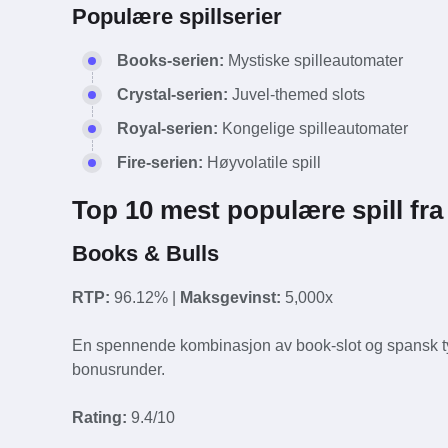
Populære spillserier
Books-serien:
Mystiske spilleautomater
Crystal-serien:
Juvel-themed slots
Royal-serien:
Kongelige spilleautomater
Fire-serien:
Høyvolatile spill
Top 10 mest populære spill f
Books & Bulls
RTP:
96.12% |
Maksgevinst:
5,000x
En spennende kombinasjon av book-slot og spansk t
bonusrunder.
Rating:
9.4/10