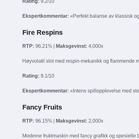
Rating:
9.2/10
Ekspertkommentar:
«Perfekt balanse av klassisk o
Fire Respins
RTP:
96.21% |
Maksgevinst:
4,000x
Høyvolatil slot med respin-mekanikk og flammende mul
Rating:
9.1/10
Ekspertkommentar:
«Intens spillopplevelse med sto
Fancy Fruits
RTP:
96.15% |
Maksgevinst:
2,000x
Moderne fruktmaskin med fancy grafikk og spesielle b