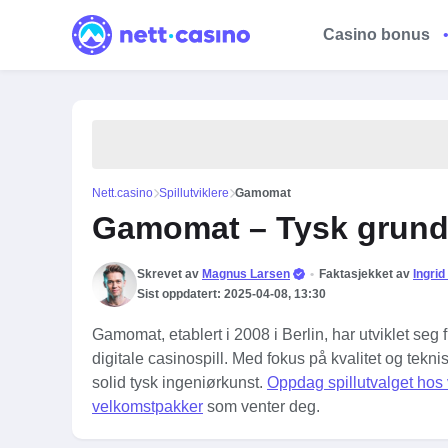
Casino bonus
Nett.casino
Spillutviklere
Gamomat
Gamomat – Tysk grundi
Skrevet av
Magnus Larsen
•
Faktasjekket av
Ingrid
Sist oppdatert:
2025-04-08, 13:30
Gamomat, etablert i 2008 i Berlin, har utviklet seg
digitale casinospill. Med fokus på kvalitet og tekn
solid tysk ingeniørkunst.
Oppdag spillutvalget hos 
velkomstpakker
som venter deg.