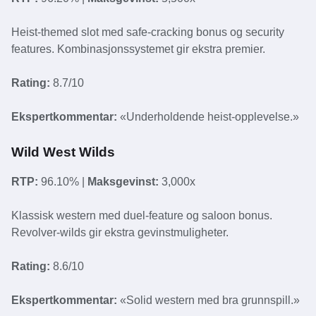
Heist-themed slot med safe-cracking bonus og security
features. Kombinasjonssystemet gir ekstra premier.
Rating:
8.7/10
Ekspertkommentar:
«Underholdende heist-opplevelse.»
Wild West Wilds
RTP:
96.10% |
Maksgevinst:
3,000x
Klassisk western med duel-feature og saloon bonus.
Revolver-wilds gir ekstra gevinstmuligheter.
Rating:
8.6/10
Ekspertkommentar:
«Solid western med bra grunnspill.»