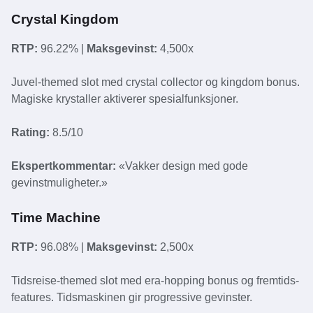
Crystal Kingdom
RTP:
96.22% |
Maksgevinst:
4,500x
Juvel-themed slot med crystal collector og kingdom bonus.
Magiske krystaller aktiverer spesialfunksjoner.
Rating:
8.5/10
Ekspertkommentar:
«Vakker design med gode
gevinstmuligheter.»
Time Machine
RTP:
96.08% |
Maksgevinst:
2,500x
Tidsreise-themed slot med era-hopping bonus og fremtids-
features. Tidsmaskinen gir progressive gevinster.