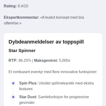
Rating:
8.4/10
Ekspertkommentar:
«Kreativt konsept med bra
utførelse.»
Dybdeanmeldelser av toppspill
Star Spinner
RTP:
96.20% |
Maksgevinst:
5,000x
Et rombasert eventyr med flere innovative funksjoner:
Spin Plus:
Utvidet spillmekanikk med ekstra
features
Star Dust:
Samlefunksjon for progressive
gevinster