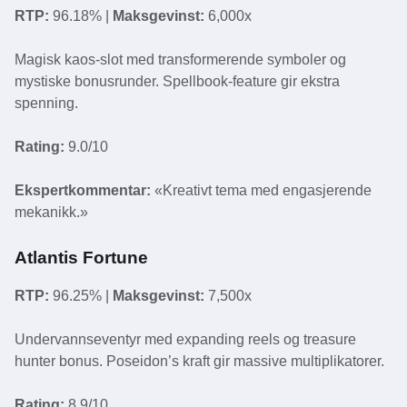
RTP:
96.18% |
Maksgevinst:
6,000x
Magisk kaos-slot med transformerende symboler og
mystiske bonusrunder. Spellbook-feature gir ekstra
spenning.
Rating:
9.0/10
Ekspertkommentar:
«Kreativt tema med engasjerende
mekanikk.»
Atlantis Fortune
RTP:
96.25% |
Maksgevinst:
7,500x
Undervannseventyr med expanding reels og treasure
hunter bonus. Poseidon’s kraft gir massive multiplikatorer.
Rating:
8.9/10