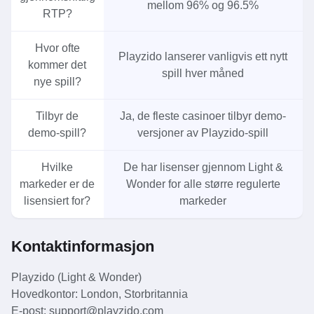
mellom 96% og 96.5%
RTP?
Hvor ofte
Playzido lanserer vanligvis ett nytt
kommer det
spill hver måned
nye spill?
Tilbyr de
Ja, de fleste casinoer tilbyr demo-
demo-spill?
versjoner av Playzido-spill
Hvilke
De har lisenser gjennom Light &
markeder er de
Wonder for alle større regulerte
lisensiert for?
markeder
Kontaktinformasjon
Playzido (Light & Wonder)
Hovedkontor: London, Storbritannia
E-post: support@playzido.com