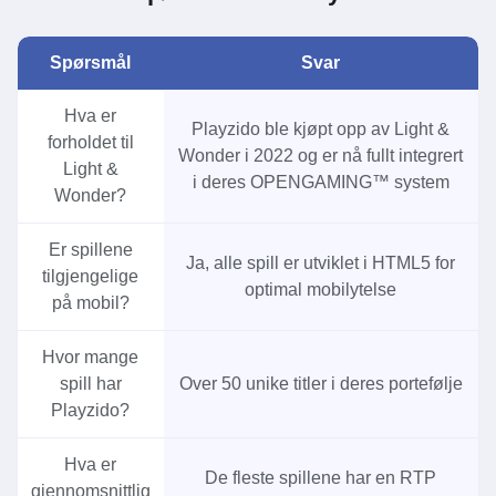
Spørsmål
Svar
Hva er
Playzido ble kjøpt opp av Light &
forholdet til
Wonder i 2022 og er nå fullt integrert
Light &
i deres OPENGAMING™ system
Wonder?
Er spillene
Ja, alle spill er utviklet i HTML5 for
tilgjengelige
optimal mobilytelse
på mobil?
Hvor mange
spill har
Over 50 unike titler i deres portefølje
Playzido?
Hva er
De fleste spillene har en RTP
gjennomsnittlig