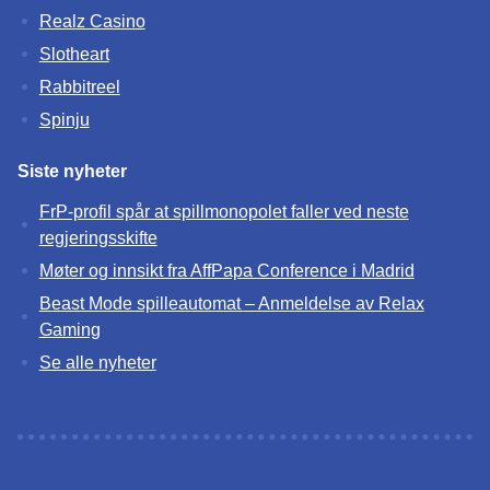
Realz Casino
Slotheart
Rabbitreel
Spinju
Siste nyheter
FrP-profil spår at spillmonopolet faller ved neste
regjeringsskifte
Møter og innsikt fra AffPapa Conference i Madrid
Beast Mode spilleautomat – Anmeldelse av Relax
Gaming
Se alle nyheter