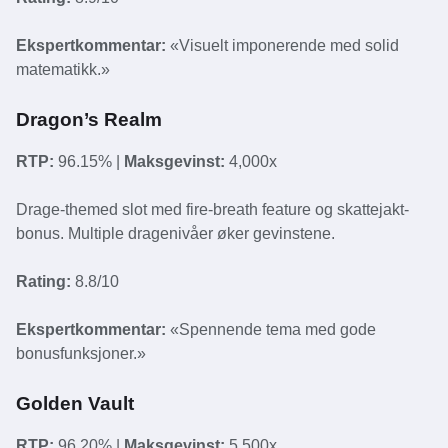
Ekspertkommentar:
«Visuelt imponerende med solid
matematikk.»
Dragon’s Realm
RTP:
96.15% |
Maksgevinst:
4,000x
Drage-themed slot med fire-breath feature og skattejakt-
bonus. Multiple dragenivåer øker gevinstene.
Rating:
8.8/10
Ekspertkommentar:
«Spennende tema med gode
bonusfunksjoner.»
Golden Vault
RTP:
96.20% |
Maksgevinst:
5,500x