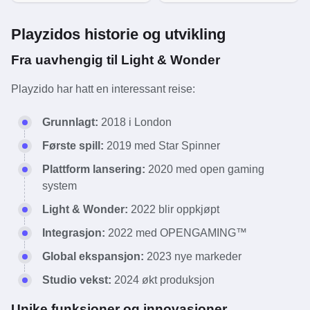
Playzidos historie og utvikling
Fra uavhengig til Light & Wonder
Playzido har hatt en interessant reise:
Grunnlagt:
2018 i London
Første spill:
2019 med Star Spinner
Plattform lansering:
2020 med open gaming
system
Light & Wonder:
2022 blir oppkjøpt
Integrasjon:
2022 med OPENGAMING™
Global ekspansjon:
2023 nye markeder
Studio vekst:
2024 økt produksjon
Unike funksjoner og innovasjoner