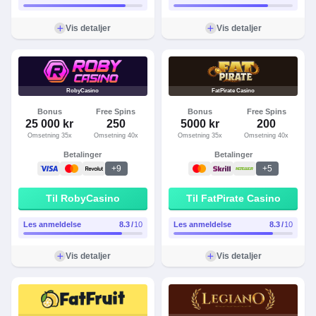
Vis detaljer
Vis detaljer
RobyCasino
FatPirate Casino
Bonus
Free Spins
Bonus
Free Spins
25 000
kr
250
5000
kr
200
Omsetning 35x
Omsetning 40x
Omsetning 35x
Omsetning 40x
Betalinger
Betalinger
+9
+5
Visa
Mastercard
Revolut
Mastercard
Skrill
Neteller
Til RobyCasino
Til FatPirate Casino
Les anmeldelse
8.3
/
10
Les anmeldelse
8.3
/
10
Vis detaljer
Vis detaljer