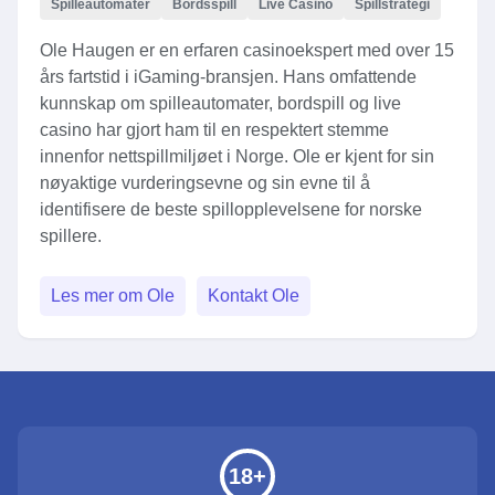
Spilleautomater
Bordsspill
Live Casino
Spillstrategi
Ole Haugen er en erfaren casinoekspert med over 15
års fartstid i iGaming-bransjen. Hans omfattende
kunnskap om spilleautomater, bordspill og live
casino har gjort ham til en respektert stemme
innenfor nettspillmiljøet i Norge. Ole er kjent for sin
nøyaktige vurderingsevne og sin evne til å
identifisere de beste spillopplevelsene for norske
spillere.
Les mer om Ole
Kontakt Ole
18+