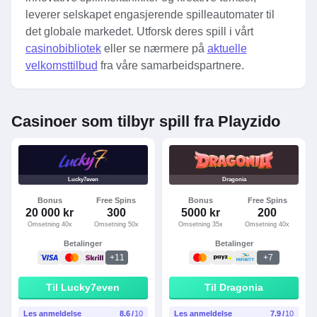
leverer selskapet engasjerende spilleautomater til
det globale markedet. Utforsk deres spill i vårt
casinobibliotek
eller se nærmere på
aktuelle
velkomsttilbud
fra våre samarbeidspartnere.
Casinoer som tilbyr spill fra Playzido
Lucky7even
Dragonia
Bonus
Free Spins
Bonus
Free Spins
20 000
kr
300
5000
kr
200
Omsetning 40x
Omsetning 50x
Omsetning 35x
Omsetning 40x
Betalinger
Betalinger
+11
+7
Visa
Mastercard
Skrill
Mastercard
PayZ
MiFinity
Til Lucky7even
Til Dragonia
Les anmeldelse
8.6
/
10
Les anmeldelse
7.9
/
10