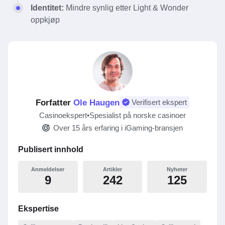
Identitet:
Mindre synlig etter Light & Wonder
oppkjøp
Forfatter
Ole Haugen
Verifisert ekspert
Casinoekspert
•
Spesialist på norske casinoer
Over 15 års erfaring i iGaming-bransjen
Publisert innhold
Anmeldelser
Artikler
Nyheter
9
242
125
Ekspertise