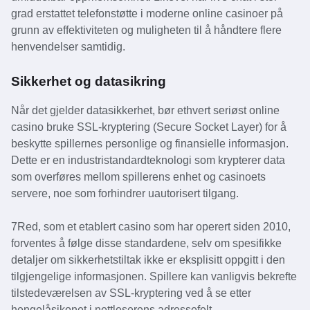
grad erstattet telefonstøtte i moderne online casinoer på
grunn av effektiviteten og muligheten til å håndtere flere
henvendelser samtidig.
Sikkerhet og datasikring
Når det gjelder datasikkerhet, bør ethvert seriøst online
casino bruke SSL-kryptering (Secure Socket Layer) for å
beskytte spillernes personlige og finansielle informasjon.
Dette er en industristandardteknologi som krypterer data
som overføres mellom spillerens enhet og casinoets
servere, noe som forhindrer uautorisert tilgang.
7Red, som et etablert casino som har operert siden 2010,
forventes å følge disse standardene, selv om spesifikke
detaljer om sikkerhetstiltak ikke er eksplisitt oppgitt i den
tilgjengelige informasjonen. Spillere kan vanligvis bekrefte
tilstedeværelsen av SSL-kryptering ved å se etter
hengelåsikonet i nettleserens adressefelt.