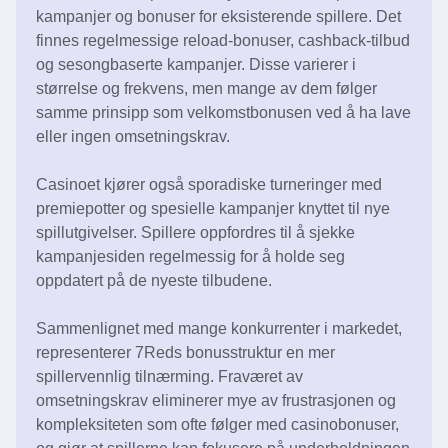
kampanjer og bonuser for eksisterende spillere. Det
finnes regelmessige reload-bonuser, cashback-tilbud
og sesongbaserte kampanjer. Disse varierer i
størrelse og frekvens, men mange av dem følger
samme prinsipp som velkomstbonusen ved å ha lave
eller ingen omsetningskrav.
Casinoet kjører også sporadiske turneringer med
premiepotter og spesielle kampanjer knyttet til nye
spillutgivelser. Spillere oppfordres til å sjekke
kampanjesiden regelmessig for å holde seg
oppdatert på de nyeste tilbudene.
Sammenlignet med mange konkurrenter i markedet,
representerer 7Reds bonusstruktur en mer
spillervennlig tilnærming. Fraværet av
omsetningskrav eliminerer mye av frustrasjonen og
kompleksiteten som ofte følger med casinobonuser,