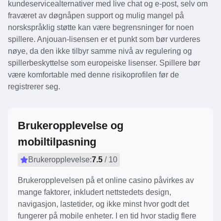
kundeservicealternativer med live chat og e-post, selv om
fraværet av døgnåpen support og mulig mangel på
norskspråklig støtte kan være begrensninger for noen
spillere. Anjouan-lisensen er et punkt som bør vurderes
nøye, da den ikke tilbyr samme nivå av regulering og
spillerbeskyttelse som europeiske lisenser. Spillere bør
være komfortable med denne risikoprofilen før de
registrerer seg.
Brukeropplevelse og
mobiltilpasning
Brukeropplevelse:
7.5
/ 10
Brukeropplevelsen på et online casino påvirkes av
mange faktorer, inkludert nettstedets design,
navigasjon, lastetider, og ikke minst hvor godt det
fungerer på mobile enheter. I en tid hvor stadig flere