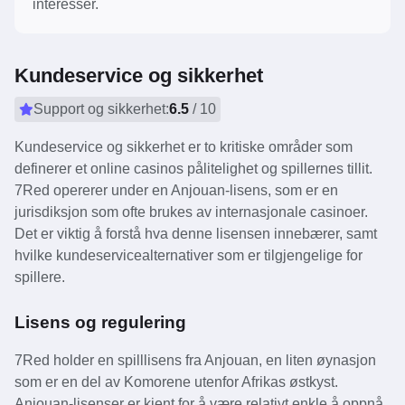
interesser.
Kundeservice og sikkerhet
Support og sikkerhet:
6.5
/ 10
Kundeservice og sikkerhet er to kritiske områder som
definerer et online casinos pålitelighet og spillernes tillit.
7Red opererer under en Anjouan-lisens, som er en
jurisdiksjon som ofte brukes av internasjonale casinoer.
Det er viktig å forstå hva denne lisensen innebærer, samt
hvilke kundeservicealternativer som er tilgjengelige for
spillere.
Lisens og regulering
7Red holder en spilllisens fra Anjouan, en liten øynasjon
som er en del av Komorene utenfor Afrikas østkyst.
Anjouan-lisenser er kjent for å være relativt enkle å oppnå