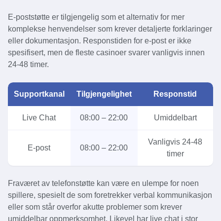
E-poststøtte er tilgjengelig som et alternativ for mer
komplekse henvendelser som krever detaljerte forklaringer
eller dokumentasjon. Responstiden for e-post er ikke
spesifisert, men de fleste casinoer svarer vanligvis innen
24-48 timer.
Supportkanal
Tilgjengelighet
Responstid
Live Chat
08:00 – 22:00
Umiddelbart
Vanligvis 24-48
E-post
08:00 – 22:00
timer
Fraværet av telefonstøtte kan være en ulempe for noen
spillere, spesielt de som foretrekker verbal kommunikasjon
eller som står overfor akutte problemer som krever
umiddelbar oppmerksomhet. Likevel har live chat i stor