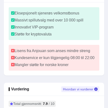
Eksepsjonelt sjenerøs velkomstbonus
Massivt spillutvalg med over 10 000 spill
Innovativt VIP-program
Støtte for kryptovaluta
Lisens fra Anjouan som anses mindre streng
Kundeservice er kun tilgjengelig 08:00 til 22:00
Mangler støtte for norske kroner
Vurdering
Hvordan vi vurderer
Total gjennomsnitt:
7.9
/ 10