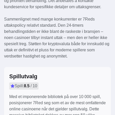
og prioritert behandling. Det anbefales å kontakte
kundeservice for spesifikke detaljer om uttaksgrenser.
Sammenlignet med mange konkurrenter er 7Reds
uttakspolicy relativt standard. Den 24-timers
behandlingstiden er ikke blant de raskeste i bransjen –
noen casinoer tilbyr instant uttak – men den er heller ikke
spesielt treg. Støtten for kryptovaluta både for innskudd og
uttak er definitivt et pluss for moderne spillere som
verdsetter hastighet og anonymitet.
Spillutvalg
Spill:
8.5
/ 10
Med et imponerende bibliotek på over 10 000 spill,
posisjonerer 7Red seg som et av de mest omfattende
online casinoene når det gjelder spillutvalg. Dette