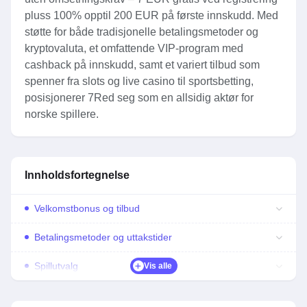
pluss 100% opptil 200 EUR på første innskudd. Med
støtte for både tradisjonelle betalingsmetoder og
kryptovaluta, et omfattende VIP-program med
cashback på innskudd, samt et variert tilbud som
spenner fra slots og live casino til sportsbetting,
posisjonerer 7Red seg som en allsidig aktør for
norske spillere.
Innholdsfortegnelse
Velkomstbonus og tilbud
Betalingsmetoder og uttakstider
Spillutvalg
Vis alle
Kundeservice og sikkerhet