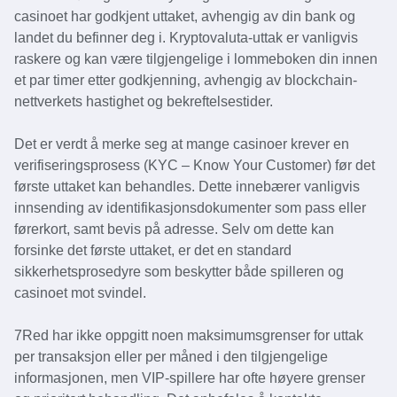
casinoet har godkjent uttaket, avhengig av din bank og
landet du befinner deg i. Kryptovaluta-uttak er vanligvis
raskere og kan være tilgjengelige i lommeboken din innen
et par timer etter godkjenning, avhengig av blockchain-
nettverkets hastighet og bekreftelsestider.
Det er verdt å merke seg at mange casinoer krever en
verifiseringsprosess (KYC – Know Your Customer) før det
første uttaket kan behandles. Dette innebærer vanligvis
innsending av identifikasjonsdokumenter som pass eller
førerkort, samt bevis på adresse. Selv om dette kan
forsinke det første uttaket, er det en standard
sikkerhetsprosedyre som beskytter både spilleren og
casinoet mot svindel.
7Red har ikke oppgitt noen maksimumsgrenser for uttak
per transaksjon eller per måned i den tilgjengelige
informasjonen, men VIP-spillere har ofte høyere grenser