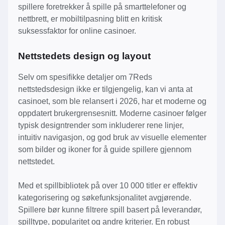
spillere foretrekker å spille på smarttelefoner og
nettbrett, er mobiltilpasning blitt en kritisk
suksessfaktor for online casinoer.
Nettstedets design og layout
Selv om spesifikke detaljer om 7Reds
nettstedsdesign ikke er tilgjengelig, kan vi anta at
casinoet, som ble relansert i 2026, har et moderne og
oppdatert brukergrensesnitt. Moderne casinoer følger
typisk designtrender som inkluderer rene linjer,
intuitiv navigasjon, og god bruk av visuelle elementer
som bilder og ikoner for å guide spillere gjennom
nettstedet.
Med et spillbibliotek på over 10 000 titler er effektiv
kategorisering og søkefunksjonalitet avgjørende.
Spillere bør kunne filtrere spill basert på leverandør,
spilltype, popularitet og andre kriterier. En robust