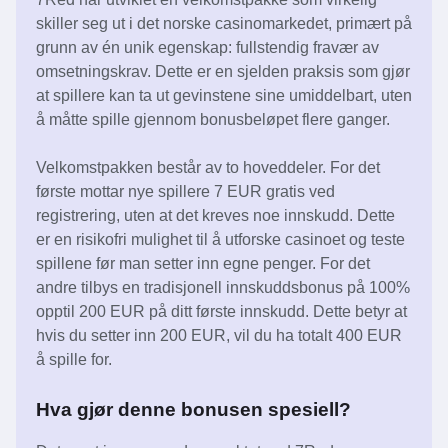
skiller seg ut i det norske casinomarkedet, primært på
grunn av én unik egenskap: fullstendig fravær av
omsetningskrav. Dette er en sjelden praksis som gjør
at spillere kan ta ut gevinstene sine umiddelbart, uten
å måtte spille gjennom bonusbeløpet flere ganger.
Velkomstpakken består av to hoveddeler. For det
første mottar nye spillere 7 EUR gratis ved
registrering, uten at det kreves noe innskudd. Dette
er en risikofri mulighet til å utforske casinoet og teste
spillene før man setter inn egne penger. For det
andre tilbys en tradisjonell innskuddsbonus på 100%
opptil 200 EUR på ditt første innskudd. Dette betyr at
hvis du setter inn 200 EUR, vil du ha totalt 400 EUR
å spille for.
Hva gjør denne bonusen spesiell?