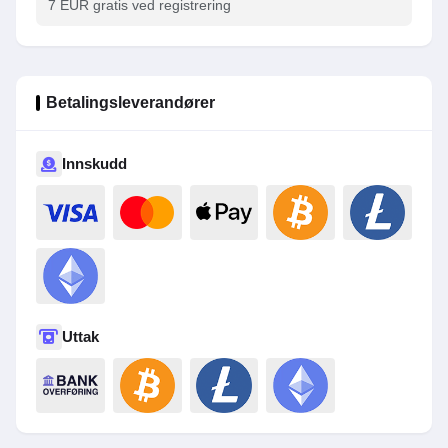
7 EUR gratis ved registrering
Betalingsleverandører
Innskudd
Visa
Mastercard
Apple Pay
Bitcoin
Litecoin
Ethereum
Uttak
Bankoverføring
Bitcoin
Litecoin
Ethereum