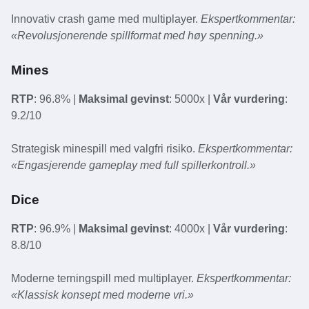
Innovativ crash game med multiplayer.
Ekspertkommentar:
«Revolusjonerende spillformat med høy spenning.»
Mines
RTP
: 96.8% |
Maksimal gevinst
: 5000x |
Vår vurdering
:
9.2/10
Strategisk minespill med valgfri risiko.
Ekspertkommentar:
«Engasjerende gameplay med full spillerkontroll.»
Dice
RTP
: 96.9% |
Maksimal gevinst
: 4000x |
Vår vurdering
:
8.8/10
Moderne terningspill med multiplayer.
Ekspertkommentar:
«Klassisk konsept med moderne vri.»