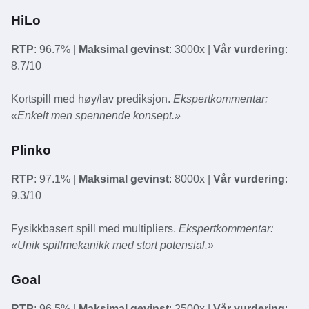
HiLo
RTP
: 96.7% |
Maksimal gevinst
: 3000x |
Vår vurdering
:
8.7/10
Kortspill med høy/lav prediksjon.
Ekspertkommentar:
«Enkelt men spennende konsept.»
Plinko
RTP
: 97.1% |
Maksimal gevinst
: 8000x |
Vår vurdering
:
9.3/10
Fysikkbasert spill med multipliers.
Ekspertkommentar:
«Unik spillmekanikk med stort potensial.»
Goal
RTP
: 96.5% |
Maksimal gevinst
: 2500x |
Vår vurdering
: