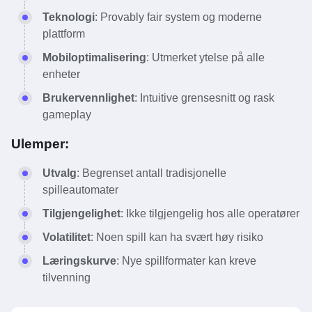
Teknologi
: Provably fair system og moderne
plattform
Mobiloptimalisering
: Utmerket ytelse på alle
enheter
Brukervennlighet
: Intuitive grensesnitt og rask
gameplay
Ulemper:
Utvalg
: Begrenset antall tradisjonelle
spilleautomater
Tilgjengelighet
: Ikke tilgjengelig hos alle operatører
Volatilitet
: Noen spill kan ha svært høy risiko
Læringskurve
: Nye spillformater kan kreve
tilvenning