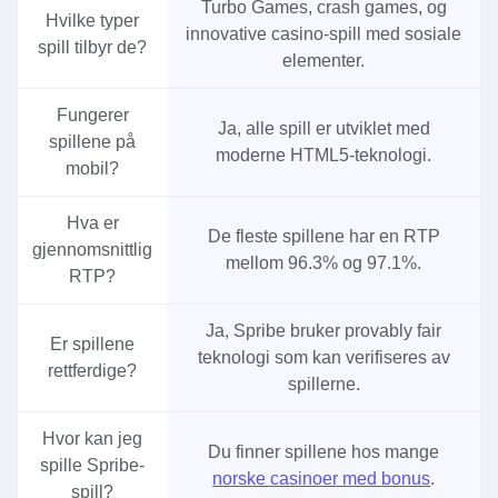
Turbo Games, crash games, og
Hvilke typer
innovative casino-spill med sosiale
spill tilbyr de?
elementer.
Fungerer
Ja, alle spill er utviklet med
spillene på
moderne HTML5-teknologi.
mobil?
Hva er
De fleste spillene har en RTP
gjennomsnittlig
mellom 96.3% og 97.1%.
RTP?
Ja, Spribe bruker provably fair
Er spillene
teknologi som kan verifiseres av
rettferdige?
spillerne.
Hvor kan jeg
Du finner spillene hos mange
spille Spribe-
norske casinoer med bonus
.
spill?