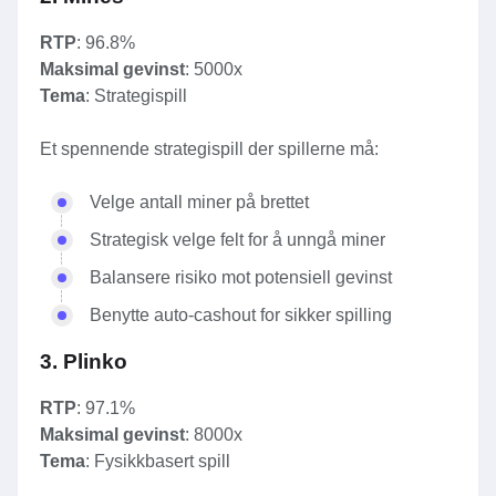
RTP
: 96.8%
Maksimal gevinst
: 5000x
Tema
: Strategispill
Et spennende strategispill der spillerne må:
Velge antall miner på brettet
Strategisk velge felt for å unngå miner
Balansere risiko mot potensiell gevinst
Benytte auto-cashout for sikker spilling
3. Plinko
RTP
: 97.1%
Maksimal gevinst
: 8000x
Tema
: Fysikkbasert spill