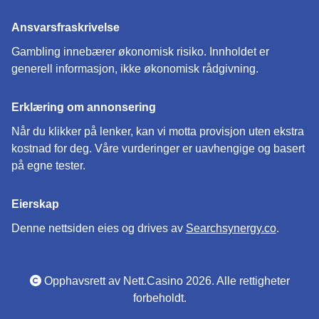
Ansvarsfraskrivelse
Gambling innebærer økonomisk risiko. Innholdet er
generell informasjon, ikke økonomisk rådgivning.
Erklæring om annonsering
Når du klikker på lenker, kan vi motta provisjon uten ekstra
kostnad for deg. Våre vurderinger er uavhengige og basert
på egne tester.
Eierskap
Denne nettsiden eies og drives av
Searchsynergy.co
.
Opphavsrett av Nett.Casino 2026. Alle rettigheter
forbeholdt.