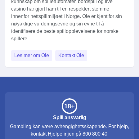
kunnskap om spilleautomater, bordspill og live
casino har gjort ham til en respektert stemme
innenfor nettspillmiljøet i Norge. Ole er kjent for sin
nøyaktige vurderingsevne og sin evne til å
identifisere de beste spillopplevelsene for norske
spillere.
Les mer om Ole
Kontakt Ole
18+
Spill ansvarlig
Gambling kan være avhengighetsskapende. For hjelp,
kontakt
Hjelpelinjen
på
800 800 40
.