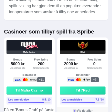
spillutvikling har gjort dem til en populær leverandør
for operatører som ønsker å tilby noe annerledes.
Casinoer som tilbyr spill fra Spribe
Mafia Casino
7Red
Bonus
Free Spins
Bonus
Free Spins
5000
kr
200
2000
kr
0
Omsetning 35x
Omsetning 40x
Omsetning 0x
Omsetning 0x
Betalinger
Betalinger
+11
+3
Visa
Mastercard
Revolut
Visa
Mastercard
Apple Pay
Til Mafia Casino
Til 7Red
Les anmeldelse
8.5
/
10
Les anmeldelse
7.9
/
10
Få en 'Bonus Crab' på første
Vis detaljer