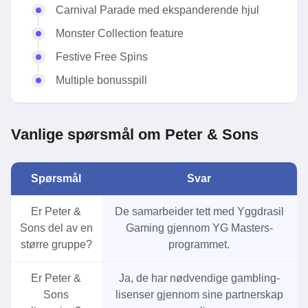
Carnival Parade med ekspanderende hjul
Monster Collection feature
Festive Free Spins
Multiple bonusspill
Vanlige spørsmål om Peter & Sons
Spørsmål
Svar
Er Peter &
De samarbeider tett med Yggdrasil
Sons del av en
Gaming gjennom YG Masters-
større gruppe?
programmet.
Er Peter &
Ja, de har nødvendige gambling-
Sons
lisenser gjennom sine partnerskap