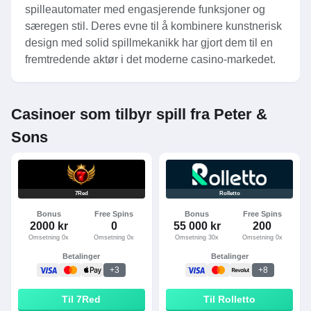
spilleautomater med engasjerende funksjoner og
særegen stil. Deres evne til å kombinere kunstnerisk
design med solid spillmekanikk har gjort dem til en
fremtredende aktør i det moderne casino-markedet.
Casinoer som tilbyr spill fra Peter &
Sons
7Red
Rolletto
Bonus
Free Spins
Bonus
Free Spins
2000
kr
0
55 000
kr
200
Omsetning 0x
Omsetning 0x
Omsetning 30x
Omsetning 0x
Betalinger
Betalinger
+3
+8
Visa
Mastercard
Apple Pay
Visa
Mastercard
Revolut
Til 7Red
Til Rolletto