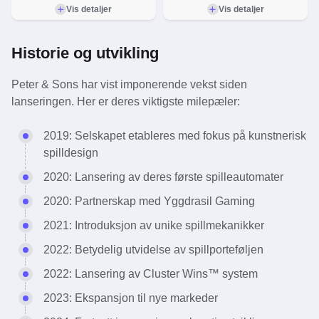
Vis detaljer
Vis detaljer
Historie og utvikling
Peter & Sons har vist imponerende vekst siden
lanseringen. Her er deres viktigste milepæler:
2019: Selskapet etableres med fokus på kunstnerisk
spilldesign
2020: Lansering av deres første spilleautomater
2020: Partnerskap med Yggdrasil Gaming
2021: Introduksjon av unike spillmekanikker
2022: Betydelig utvidelse av spillporteføljen
2022: Lansering av Cluster Wins™ system
2023: Ekspansjon til nye markeder