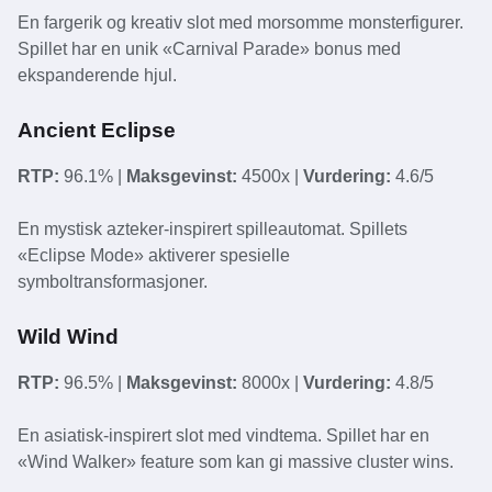
En fargerik og kreativ slot med morsomme monsterfigurer.
Spillet har en unik «Carnival Parade» bonus med
ekspanderende hjul.
Ancient Eclipse
RTP:
96.1% |
Maksgevinst:
4500x |
Vurdering:
4.6/5
En mystisk azteker-inspirert spilleautomat. Spillets
«Eclipse Mode» aktiverer spesielle
symboltransformasjoner.
Wild Wind
RTP:
96.5% |
Maksgevinst:
8000x |
Vurdering:
4.8/5
En asiatisk-inspirert slot med vindtema. Spillet har en
«Wind Walker» feature som kan gi massive cluster wins.