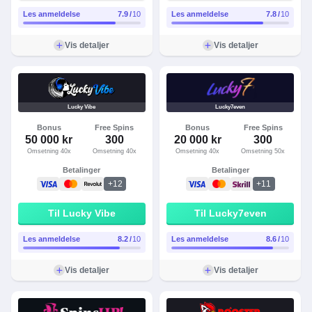
Les anmeldelse
7.9
/
10
Les anmeldelse
7.8
/
10
Vis detaljer
Vis detaljer
Lucky Vibe
Lucky7even
Bonus
Free Spins
Bonus
Free Spins
50 000
kr
300
20 000
kr
300
Omsetning 40x
Omsetning 40x
Omsetning 40x
Omsetning 50x
Betalinger
Betalinger
+12
+11
Visa
Mastercard
Revolut
Visa
Mastercard
Skrill
Til Lucky Vibe
Til Lucky7even
Les anmeldelse
8.2
/
10
Les anmeldelse
8.6
/
10
Vis detaljer
Vis detaljer