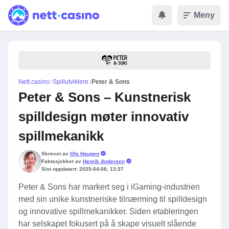
Meny
Nett.casino
Spillutviklere
Peter & Sons
Peter & Sons – Kunstnerisk
spilldesign møter innovativ
spillmekanikk
Skrevet av
Ole Haugen
Faktasjekket av
Henrik Andersen
Sist oppdatert:
2025-04-08, 13:37
Peter & Sons har markert seg i iGaming-industrien
med sin unike kunstneriske tilnærming til spilldesign
og innovative spillmekanikker. Siden etableringen
har selskapet fokusert på å skape visuelt slående