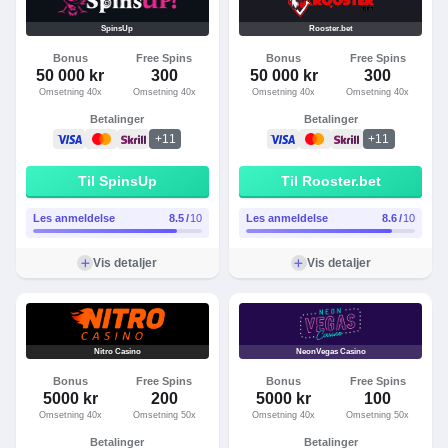
SpinsUp
Rooster.bet
Bonus
Free Spins
Bonus
Free Spins
50 000
kr
300
50 000
kr
300
Omsetning 40x
Omsetning 40x
Omsetning 40x
Omsetning 40x
Betalinger
Betalinger
+11
+11
Visa
Mastercard
Skrill
Visa
Mastercard
Skrill
Til SpinsUp
Til Rooster.bet
Les anmeldelse
8.5
/
10
Les anmeldelse
8.6
/
10
Vis detaljer
Vis detaljer
Nitro Casino
NeonVegas Casino
Bonus
Free Spins
Bonus
Free Spins
5000
kr
200
5000
kr
100
Omsetning 40x
Omsetning 50x
Omsetning 40x
Omsetning 50x
Betalinger
Betalinger