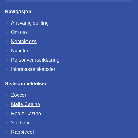
Navigasjon
Ansvarlig spilling
Om oss
Kontakt oss
Nyheter
Personvernserklæring
Informasjonskapsler
Siste anmeldelser
Zoccer
Mafia Casino
Realz Casino
Slotheart
Rabbitreel