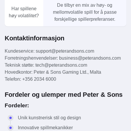
De tilbyr en mix av høy- og
Har spillene
mellomvolatile spill for å passe
høy volatilitet?
forskjellige spillerpreferanser.
Kontaktinformasjon
Kundeservice: support@peterandsons.com
Forretningshenvendelser: business@peterandsons.com
Teknisk støtte: tech@peterandsons.com
Hovedkontor: Peter & Sons Gaming Ltd., Malta
Telefon: +356 2034 6000
Fordeler og ulemper med Peter & Sons
Fordeler:
Unik kunstnerisk stil og design
Innovative spillmekanikker