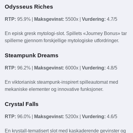
Odysseus Riches
RTP:
95.9% |
Maksgevinst:
5500x |
Vurdering:
4.7/5
En episk gresk mytologi-slot. Spillets «Journey Bonus» tar
spillerne gjennom forskjellige mytologiske utfordringer.
Steampunk Dreams
RTP:
96.2% |
Maksgevinst:
6000x |
Vurdering:
4.8/5
En viktorianisk steampunk-inspirert spilleautomat med
mekaniske elementer og innovative funksjoner.
Crystal Falls
RTP:
96.0% |
Maksgevinst:
5200x |
Vurdering:
4.6/5
En krystall-tematisert slot med kaskaderende gevinster og