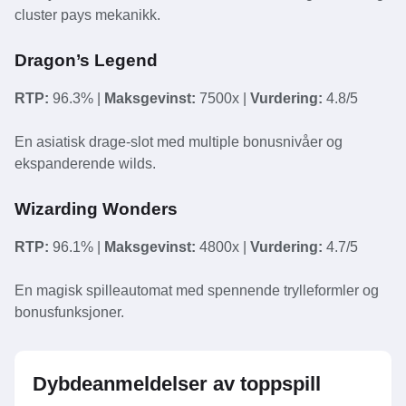
cluster pays mekanikk.
Dragon’s Legend
RTP:
96.3% |
Maksgevinst:
7500x |
Vurdering:
4.8/5
En asiatisk drage-slot med multiple bonusnivåer og
ekspanderende wilds.
Wizarding Wonders
RTP:
96.1% |
Maksgevinst:
4800x |
Vurdering:
4.7/5
En magisk spilleautomat med spennende trylleformler og
bonusfunksjoner.
Dybdeanmeldelser av toppspill