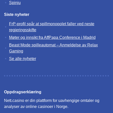
Spinju
Siste nyheter
FrP-profil spår at spillmonopolet faller ved neste
regjeringsskifte
Møter og innsikt fra AffPapa Conference i Madrid
Beast Mode spilleautomat – Anmeldelse av Relax
Gaming
Se alle nyheter
Oppdragserklæring
Nett.casino er din plattform for uavhengige omtaler og
analyser av online casinoer i Norge.