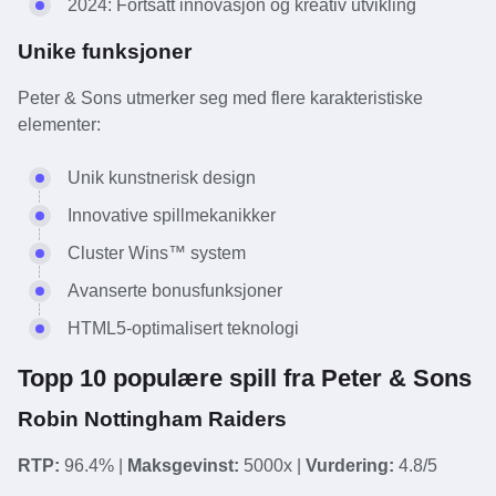
2024: Fortsatt innovasjon og kreativ utvikling
Unike funksjoner
Peter & Sons utmerker seg med flere karakteristiske
elementer:
Unik kunstnerisk design
Innovative spillmekanikker
Cluster Wins™ system
Avanserte bonusfunksjoner
HTML5-optimalisert teknologi
Topp 10 populære spill fra Peter & Sons
Robin Nottingham Raiders
RTP:
96.4% |
Maksgevinst:
5000x |
Vurdering:
4.8/5