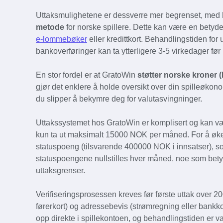
Uttaksmulighetene er dessverre mer begrenset, med
metode
for norske spillere. Dette kan være en betyd
e-lommebøker
eller kredittkort. Behandlingstiden for 
bankoverføringer kan ta ytterligere 3-5 virkedager fø
En stor fordel er at GratoWin
støtter norske kroner 
gjør det enklere å holde oversikt over din spilleøkon
du slipper å bekymre deg for valutasvingninger.
Uttakssystemet hos GratoWin er komplisert og kan vær
kun ta ut maksimalt 15000 NOK per måned. For å øk
statuspoeng (tilsvarende 400000 NOK i innsatser), 
statuspoengene nullstilles hver måned, noe som betyr
uttaksgrenser.
Verifiseringsprosessen kreves før første uttak over 
førerkort) og adressebevis (strømregning eller bankk
opp direkte i spillekontoen, og behandlingstiden er v