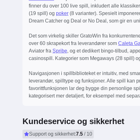
finner du over 100 live spill, inkludert alle klassi
(19 spill) og
poker
(8 varianter). Spesielt imponer
Dream Catcher og Deal or No Deal, som gir en unik
Det som virkelig skiller GratoWin fra konkurrenten
over 60 skrapekort fra leverandører som
Caleta G
Aviator fra
Spribe
, og et dedikert bingo-tilbud, app
casinospill. Kategorier som Megaways (28 spill) o
Navigasjonen i spillbiblioteket er intuitiv, med smar
leverandør, spilltype og funksjoner. Alle spill kan
favorittfunksjonen lar deg bygge din personlige spi
kategorisert mer detaljert, for eksempel med separat
Kundeservice og sikkerhet
Support og sikkerhet:
7.5
/ 10