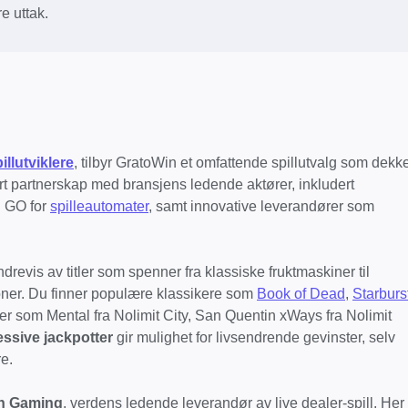
e uttak.
illutviklere
, tilbyr GratoWin et omfattende spillutvalg som dekk
lert partnerskap med bransjens ledende aktører, inkludert
n GO for
spilleautomater
, samt innovative leverandører som
drevis av titler som spenner fra klassiske fruktmaskiner til
oner. Du finner populære klassikere som
Book of Dead
,
Starburs
er som Mental fra Nolimit City, San Quentin xWays fra Nolimit
ssive jackpotter
gir mulighet for livsendrende gevinster, selv
e.
on Gaming
, verdens ledende leverandør av live dealer-spill. Her