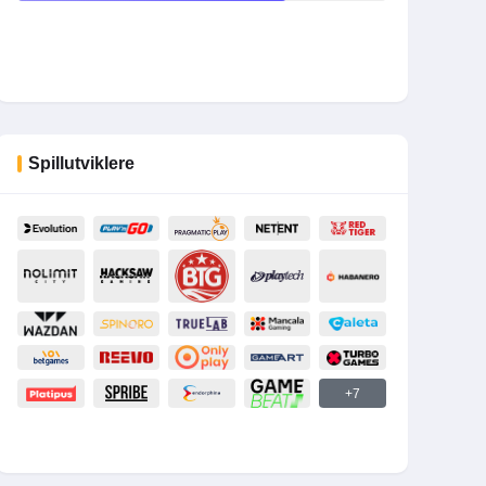
Spillutviklere
Evolution
PlaynGo
Pragmatic Play
NetEnt
Red Tiger
Nolimit City
Hacksaw
Big Time Gaming
Playtech
Habanero
Wazdan
Spinoro
TrueLab Games
Mancala Gaming
Caleta Gaming
BetGames
Reevo
Onlyplay
GameArt
Turbo Games
+7
Platipus Gaming
Spribe
Endorphina
GameBeat