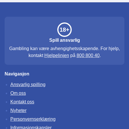
18+
Spill ansvarlig
Gambling kan være avhengighetsskapende. For hjelp,
kontakt
Hjelpelinjen
på
800 800 40
.
Navigasjon
Ansvarlig spilling
Om oss
Kontakt oss
Nyheter
Personvernserklæring
Informasjonskapsler