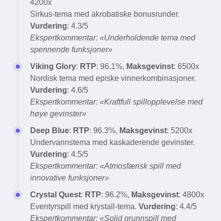
4200x
Sirkus-tema med akrobatiske bonusrunder.
Vurdering
: 4.3/5
Ekspertkommentar: «Underholdende tema med
spennende funksjoner»
Viking Glory
:
RTP
: 96.1%,
Maksgevinst
: 6500x
Nordisk tema med episke vinnerkombinasjoner.
Vurdering
: 4.6/5
Ekspertkommentar: «Kraftfull spillopplevelse med
høye gevinster»
Deep Blue
:
RTP
: 96.3%,
Maksgevinst
: 5200x
Undervannstema med kaskaderende gevinster.
Vurdering
: 4.5/5
Ekspertkommentar: «Atmosfærisk spill med
innovative funksjoner»
Crystal Quest
:
RTP
: 96.2%,
Maksgevinst
: 4800x
Eventyrspill med krystall-tema.
Vurdering
: 4.4/5
Ekspertkommentar: «Solid grunnspill med