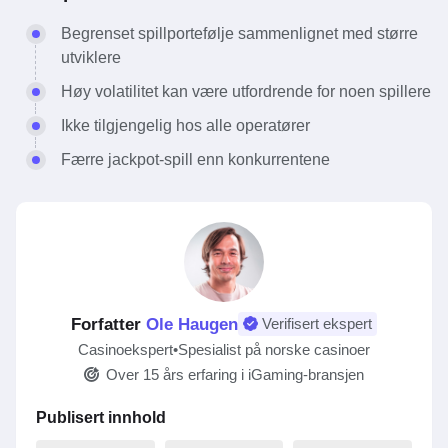
Begrenset spillportefølje sammenlignet med større
utviklere
Høy volatilitet kan være utfordrende for noen spillere
Ikke tilgjengelig hos alle operatører
Færre jackpot-spill enn konkurrentene
Forfatter
Ole Haugen
Verifisert ekspert
Casinoekspert
•
Spesialist på norske casinoer
Over 15 års erfaring i iGaming-bransjen
Publisert innhold