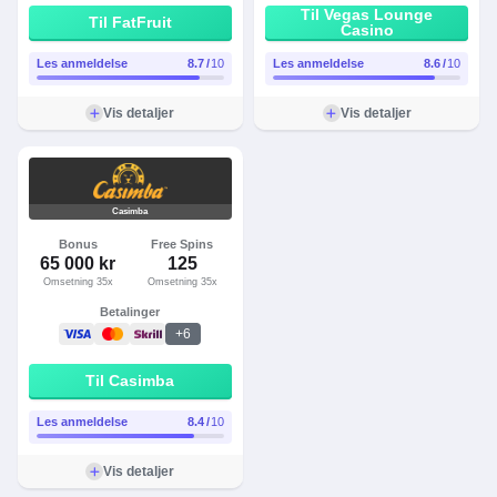
Til Vegas Lounge
Til FatFruit
Casino
Les anmeldelse
8.7
/
10
Les anmeldelse
8.6
/
10
Vis detaljer
Vis detaljer
Casimba
Bonus
Free Spins
65 000
kr
125
Omsetning 35x
Omsetning 35x
Betalinger
+6
Visa
Mastercard
Skrill
Til Casimba
Les anmeldelse
8.4
/
10
Vis detaljer