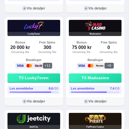
Vis detaljer
Vis detaljer
Lucky7even
Madcasino
Bonus
Free Spins
Bonus
Free Spins
20 000
kr
300
75 000
kr
0
Omsetning 40x
Omsetning 50x
Omsetning 30x
Omsetning 40x
Betalinger
Betalinger
+11
+9
Visa
Mastercard
Skrill
Visa
Mastercard
Revolut
Til Lucky7even
Til Madcasino
Les anmeldelse
8.6
/
10
Les anmeldelse
7.4
/
10
Vis detaljer
Vis detaljer
JeetCity
FatPirate Casino