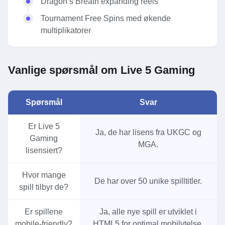
Dragon’s Breath expanding reels
Tournament Free Spins med økende
multiplikatorer
Vanlige spørsmål om Live 5 Gaming
Spørsmål
Svar
Er Live 5
Ja, de har lisens fra UKGC og
Gaming
MGA.
lisensiert?
Hvor mange
De har over 50 unike spilltitler.
spill tilbyr de?
Er spillene
Ja, alle nye spill er utviklet i
mobile-friendly?
HTML5 for optimal mobilytelse.