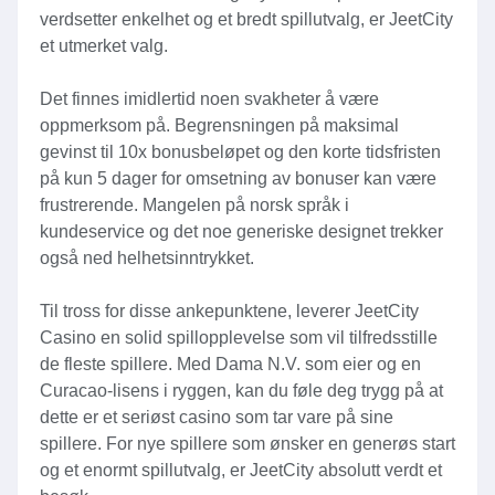
verdsetter enkelhet og et bredt spillutvalg, er JeetCity
et utmerket valg.
Det finnes imidlertid noen svakheter å være
oppmerksom på. Begrensningen på maksimal
gevinst til 10x bonusbeløpet og den korte tidsfristen
på kun 5 dager for omsetning av bonuser kan være
frustrerende. Mangelen på norsk språk i
kundeservice og det noe generiske designet trekker
også ned helhetsinntrykket.
Til tross for disse ankepunktene, leverer JeetCity
Casino en solid spillopplevelse som vil tilfredsstille
de fleste spillere. Med Dama N.V. som eier og en
Curacao-lisens i ryggen, kan du føle deg trygg på at
dette er et seriøst casino som tar vare på sine
spillere. For nye spillere som ønsker en generøs start
og et enormt spillutvalg, er JeetCity absolutt verdt et