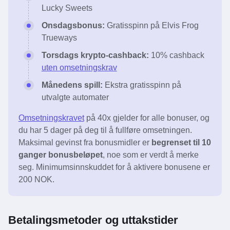
Lucky Sweets
Onsdagsbonus:
Gratisspinn på Elvis Frog
Trueways
Torsdags krypto-cashback:
10% cashback
uten omsetningskrav
Månedens spill:
Ekstra gratisspinn på
utvalgte automater
Omsetningskravet
på 40x gjelder for alle bonuser, og
du har 5 dager på deg til å fullføre omsetningen.
Maksimal gevinst fra bonusmidler er
begrenset til 10
ganger bonusbeløpet
, noe som er verdt å merke
seg. Minimumsinnskuddet for å aktivere bonusene er
200 NOK.
Betalingsmetoder og uttakstider