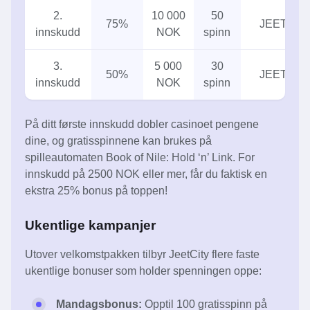
2.
10 000
50
75%
JEET75
innskudd
NOK
spinn
3.
5 000
30
50%
JEET50
innskudd
NOK
spinn
På ditt første innskudd dobler casinoet pengene
dine, og gratisspinnene kan brukes på
spilleautomaten Book of Nile: Hold ‘n’ Link. For
innskudd på 2500 NOK eller mer, får du faktisk en
ekstra 25% bonus på toppen!
Ukentlige kampanjer
Utover velkomstpakken tilbyr JeetCity flere faste
ukentlige bonuser som holder spenningen oppe:
Mandagsbonus:
Opptil 100 gratisspinn på