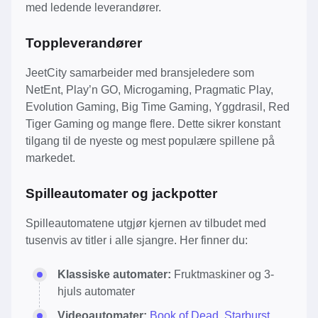
med ledende leverandører.
Toppleverandører
JeetCity samarbeider med bransjeledere som
NetEnt, Play’n GO, Microgaming, Pragmatic Play,
Evolution Gaming, Big Time Gaming, Yggdrasil, Red
Tiger Gaming og mange flere. Dette sikrer konstant
tilgang til de nyeste og mest populære spillene på
markedet.
Spilleautomater og jackpotter
Spilleautomatene utgjør kjernen av tilbudet med
tusenvis av titler i alle sjangre. Her finner du:
Klassiske automater:
Fruktmaskiner og 3-
hjuls automater
Videoautomater:
Book of Dead
,
Starburst
,