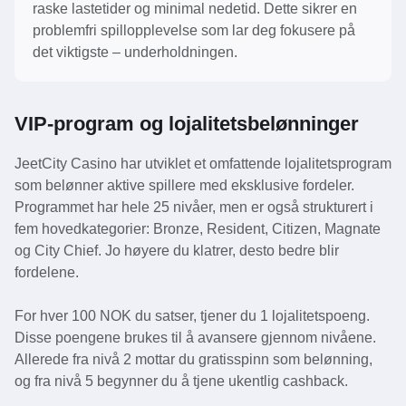
raske lastetider og minimal nedetid. Dette sikrer en
problemfri spillopplevelse som lar deg fokusere på
det viktigste – underholdningen.
VIP-program og lojalitetsbelønninger
JeetCity Casino har utviklet et omfattende lojalitetsprogram
som belønner aktive spillere med eksklusive fordeler.
Programmet har hele 25 nivåer, men er også strukturert i
fem hovedkategorier: Bronze, Resident, Citizen, Magnate
og City Chief. Jo høyere du klatrer, desto bedre blir
fordelene.
For hver 100 NOK du satser, tjener du 1 lojalitetspoeng.
Disse poengene brukes til å avansere gjennom nivåene.
Allerede fra nivå 2 mottar du gratisspinn som belønning,
og fra nivå 5 begynner du å tjene ukentlig cashback.