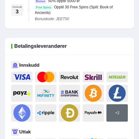
50% opptil 5000 kr
Bonus
Opptil 30 Free Spins (Spill: Book of
Innskudd
Free Spins
3
Ancients)
Bonuskode: JEET50
Betalingsleverandører
Innskudd
Visa
Mastercard
Revolut
Skrill
Neteller
PayZ
MiFinity
Bankoverføring
Bitcoin
Litecoin
+2
Ethereum
Ripple
Dogecoin
Paysafe
Uttak