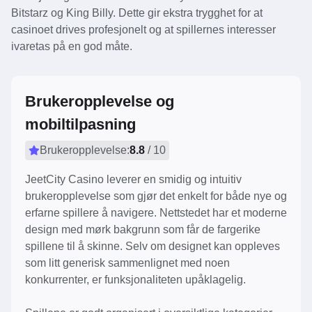
Bitstarz og King Billy. Dette gir ekstra trygghet for at
casinoet drives profesjonelt og at spillernes interesser
ivaretas på en god måte.
Brukeropplevelse og
mobiltilpasning
Brukeropplevelse:
8.8
/ 10
JeetCity Casino leverer en smidig og intuitiv
brukeropplevelse som gjør det enkelt for både nye og
erfarne spillere å navigere. Nettstedet har et moderne
design med mørk bakgrunn som får de fargerike
spillene til å skinne. Selv om designet kan oppleves
som litt generisk sammenlignet med noen
konkurrenter, er funksjonaliteten upåklagelig.