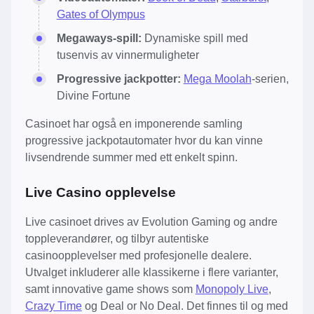
Gates of Olympus
Megaways-spill:
Dynamiske spill med
tusenvis av vinnermuligheter
Progressive jackpotter:
Mega Moolah
-serien,
Divine Fortune
Casinoet har også en imponerende samling
progressive jackpotautomater hvor du kan vinne
livsendrende summer med ett enkelt spinn.
Live Casino opplevelse
Live casinoet drives av Evolution Gaming og andre
toppleverandører, og tilbyr autentiske
casinoopplevelser med profesjonelle dealere.
Utvalget inkluderer alle klassikerne i flere varianter,
samt innovative game shows som
Monopoly Live
,
Crazy Time
og Deal or No Deal. Det finnes til og med