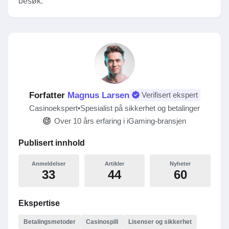
besøk.
Forfatter
Magnus Larsen
Verifisert ekspert
Casinoekspert
•
Spesialist på sikkerhet og betalinger
Over 10 års erfaring i iGaming-bransjen
Publisert innhold
Anmeldelser
Artikler
Nyheter
33
44
60
Ekspertise
Betalingsmetoder
Casinospill
Lisenser og sikkerhet