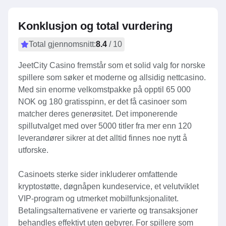
Konklusjon og total vurdering
Total gjennomsnitt:
8.4
/ 10
JeetCity Casino fremstår som et solid valg for norske
spillere som søker et moderne og allsidig nettcasino.
Med sin enorme velkomstpakke på opptil 65 000
NOK og 180 gratisspinn, er det få casinoer som
matcher deres generøsitet. Det imponerende
spillutvalget med over 5000 titler fra mer enn 120
leverandører sikrer at det alltid finnes noe nytt å
utforske.
Casinoets sterke sider inkluderer omfattende
kryptostøtte, døgnåpen kundeservice, et velutviklet
VIP-program og utmerket mobilfunksjonalitet.
Betalingsalternativene er varierte og transaksjoner
behandles effektivt uten gebyrer. For spillere som