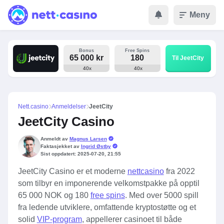
Meny
Bonus
Free Spins
65 000
kr
180
Til JeetCity
40x
40x
Nett.casino
Anmeldelser
JeetCity
JeetCity Casino
Anmeldt av
Magnus Larsen
Faktasjekket av
Ingrid Østby
Sist oppdatert:
2025-07-20, 21:55
JeetCity Casino er et moderne
nettcasino
fra 2022
som tilbyr en imponerende velkomstpakke på opptil
65 000 NOK og 180
free spins
. Med over 5000 spill
fra ledende utviklere, omfattende kryptostøtte og et
solid
VIP-program
, appellerer casinoet til både