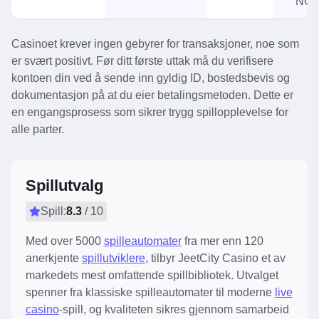
NO
Casinoet krever ingen gebyrer for transaksjoner, noe som
er svært positivt. Før ditt første uttak må du verifisere
kontoen din ved å sende inn gyldig ID, bostedsbevis og
dokumentasjon på at du eier betalingsmetoden. Dette er
en engangsprosess som sikrer trygg spillopplevelse for
alle parter.
Spillutvalg
Spill:
8.3
/ 10
Med over 5000
spilleautomater
fra mer enn 120
anerkjente
spillutviklere
, tilbyr JeetCity Casino et av
markedets mest omfattende spillbibliotek. Utvalget
spenner fra klassiske spilleautomater til moderne
live
casino
-spill, og kvaliteten sikres gjennom samarbeid