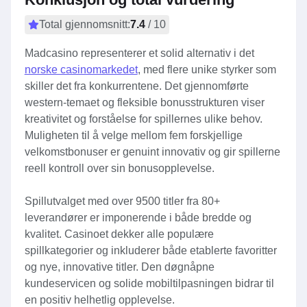
Total gjennomsnitt:
7.4
/ 10
Madcasino representerer et solid alternativ i det
norske casinomarkedet
, med flere unike styrker som
skiller det fra konkurrentene. Det gjennomførte
western-temaet og fleksible bonusstrukturen viser
kreativitet og forståelse for spillernes ulike behov.
Muligheten til å velge mellom fem forskjellige
velkomstbonuser er genuint innovativ og gir spillerne
reell kontroll over sin bonusopplevelse.
Spillutvalget med over 9500 titler fra 80+
leverandører er imponerende i både bredde og
kvalitet. Casinoet dekker alle populære
spillkategorier og inkluderer både etablerte favoritter
og nye, innovative titler. Den døgnåpne
kundeservicen og solide mobiltilpasningen bidrar til
en positiv helhetlig opplevelse.