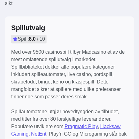
sikt.
Spillutvalg
Spill:
8.0
/ 10
Med over 9500 casinospill tilbyr Madcasino et av de
mest omfattende spillutvalg i markedet.
Spillbiblioteket dekker alle populære kategorier
inkludert spilleautomater, live casino, bordspill,
skrapelodd, bingo, keno og krasjespill. Dette
mangfoldet sikrer at spillere med ulike preferanser
finner noe som passer deres smak.
Spillautomatene utgjør hovedtyngden av tilbudet,
med titler fra over 80 forskjellige leverandører.
Populære utviklere som
Pragmatic Play
,
Hacksaw
Gaming
,
NetEnt
, Play’n GO og Microgaming står bak