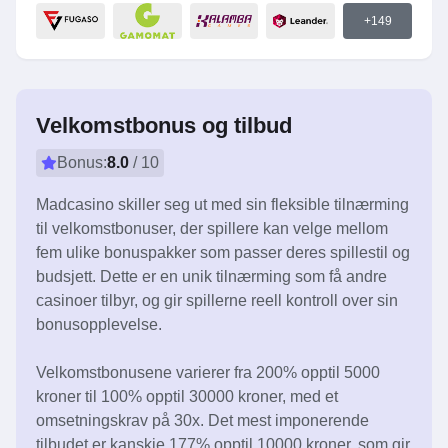
+149
Fugaso
Gamomat
Kalamba
Leander
Velkomstbonus og tilbud
Bonus:
8.0
/ 10
Madcasino skiller seg ut med sin fleksible tilnærming
til velkomstbonuser, der spillere kan velge mellom
fem ulike bonuspakker som passer deres spillestil og
budsjett. Dette er en unik tilnærming som få andre
casinoer tilbyr, og gir spillerne reell kontroll over sin
bonusopplevelse.
Velkomstbonusene varierer fra 200% opptil 5000
kroner til 100% opptil 30000 kroner, med et
omsetningskrav på 30x. Det mest imponerende
tilbudet er kanskje 177% opptil 10000 kroner, som gir