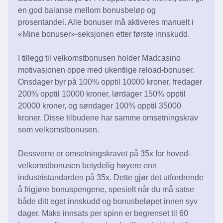
en god balanse mellom bonusbeløp og
prosentandel. Alle bonuser må aktiveres manuelt i
«Mine bonuser»-seksjonen etter første innskudd.
I tillegg til velkomstbonusen holder Madcasino
motivasjonen oppe med ukentlige reload-bonuser.
Onsdager byr på 100% opptil 10000 kroner, fredager
200% opptil 10000 kroner, lørdager 150% opptil
20000 kroner, og søndager 100% opptil 35000
kroner. Disse tilbudene har samme omsetningskrav
som velkomstbonusen.
Dessverre er omsetningskravet på 35x for hoved-
velkomstbonusen betydelig høyere enn
industristandarden på 35x. Dette gjør det utfordrende
å frigjøre bonuspengene, spesielt når du må satse
både ditt eget innskudd og bonusbeløpet innen syv
dager. Maks innsats per spinn er begrenset til 60