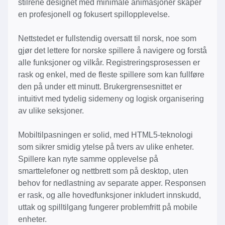
stilrene designet med minimale animasjoner skaper
en profesjonell og fokusert spillopplevelse.
Nettstedet er fullstendig oversatt til norsk, noe som
gjør det lettere for norske spillere å navigere og forstå
alle funksjoner og vilkår. Registreringsprosessen er
rask og enkel, med de fleste spillere som kan fullføre
den på under ett minutt. Brukergrensesnittet er
intuitivt med tydelig sidemeny og logisk organisering
av ulike seksjoner.
Mobiltilpasningen er solid, med HTML5-teknologi
som sikrer smidig ytelse på tvers av ulike enheter.
Spillere kan nyte samme opplevelse på
smarttelefoner og nettbrett som på desktop, uten
behov for nedlastning av separate apper. Responsen
er rask, og alle hovedfunksjoner inkludert innskudd,
uttak og spilltilgang fungerer problemfritt på mobile
enheter.