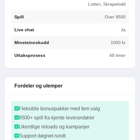
Lotteri, Skrapelodd
Spill
Over 9500
Live chat
Ja
Minsteinnskudd
1000 kr
Uttaksprosess
48 timer
Fordeler og ulemper
Fleksible bonuspakker med fem valg
9500+ spill fra kjente leverandører
Ukentlige reloads og kampanjer
Support døgnet rundt