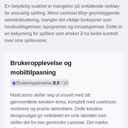
En betydelig svakhet er mangelen på omfattende verktøy
for ansvarlig spilling. Mens casinoet tilbyr grunnleggende
selvekskludering, mangler det viktige funksjoner som
innskuddsgrenser, tapsgrenser og innsatsgrenser. Dette er
en bekymring for spillere som ønsker å ha bedre kontroll
over sine spillevaner.
Brukeropplevelse og
mobiltilpasning
Brukeropplevelse:
8.0
/ 10
Madcasino skiller seg ut visuelt med sitt
gjennomførte western-tema, komplett med cowboyer,
revolvere og prairie-atmosfære. Dette kreative
designvalget gir nettstedet en unik identitet som
skiller det fra mer generiske casinoer. Det mørke,