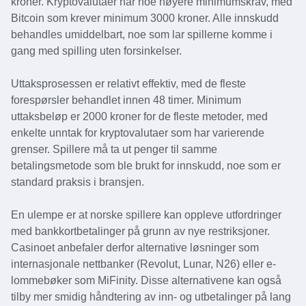
kroner. Kryptovalutaer har noe høyere minimumskrav, med
Bitcoin som krever minimum 3000 kroner. Alle innskudd
behandles umiddelbart, noe som lar spillerne komme i
gang med spilling uten forsinkelser.
Uttaksprosessen er relativt effektiv, med de fleste
forespørsler behandlet innen 48 timer. Minimum
uttaksbeløp er 2000 kroner for de fleste metoder, med
enkelte unntak for kryptovalutaer som har varierende
grenser. Spillere må ta ut penger til samme
betalingsmetode som ble brukt for innskudd, noe som er
standard praksis i bransjen.
En ulempe er at norske spillere kan oppleve utfordringer
med bankkortbetalinger på grunn av nye restriksjoner.
Casinoet anbefaler derfor alternative løsninger som
internasjonale nettbanker (Revolut, Lunar, N26) eller e-
lommebøker som MiFinity. Disse alternativene kan også
tilby mer smidig håndtering av inn- og utbetalinger på lang