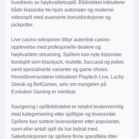
hundrevis av høykvalitetsspill. Biblioteket inkluderer
både klassiske tre-hjuls automater og moderne
videospill med avanserte bonusfunksjoner og
jackpotter.
Live casino-seksjonen tilbyr autentisk casino-
opplevelse med profesjonelle dealere og
høykvalitets streaming. Spillere kan nyte klassiske
bordspill som blackjack, roulette, baccarat og poker,
samt spesialiserte varianter og game shows.
Hovedleverandører inkluderer Playtech Live, Lucky
Streak og BetGames, selv om mangelen på
Evolution Gaming er merkbar.
Navigering i spillbiblioteket er relativt brukervennlig
med kategorisering etter spilltype og leverandør.
Spillere kan sortere leverandører etter popularitet,
navn eller antall spill de har bidratt med.
Søkefunksjonen lar spillere finne spesifikke titler