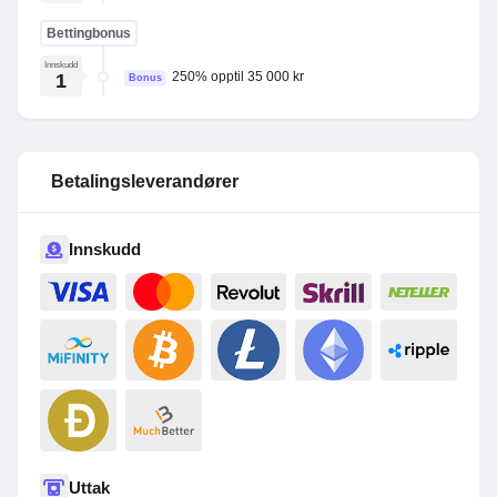
Bettingbonus
Innskudd
250% opptil 35 000 kr
1
Bonus
Betalingsleverandører
Innskudd
Visa
Mastercard
Revolut
Skrill
Neteller
MiFinity
Bitcoin
Litecoin
Ethereum
Ripple
Dogecoin
MuchBetter
Uttak