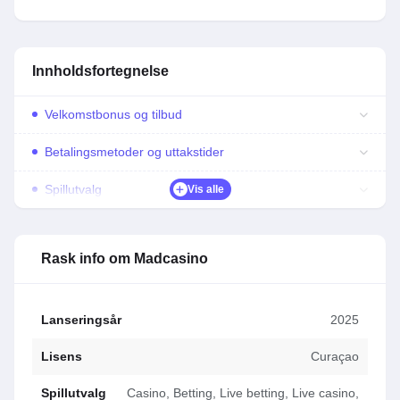
Innholdsfortegnelse
Velkomstbonus og tilbud
Betalingsmetoder og uttakstider
Spillutvalg
Vis alle
Kundeservice og sikkerhet
Rask info om Madcasino
Brukeropplevelse og mobiltilpasning
Konklusjon og total vurdering
Lanseringsår
2025
Lisens
Curaçao
Spillutvalg
Casino, Betting, Live betting, Live casino,