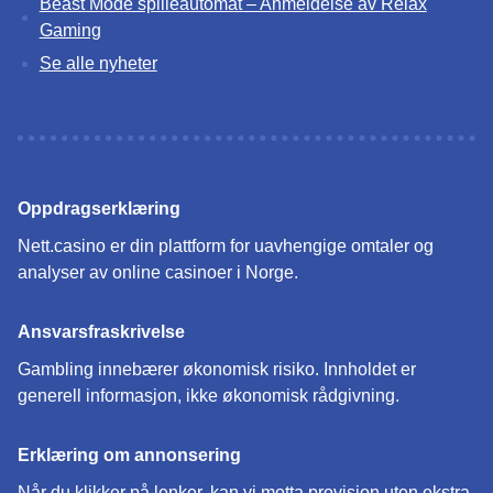
Beast Mode spilleautomat – Anmeldelse av Relax
Gaming
Se alle nyheter
Oppdragserklæring
Nett.casino er din plattform for uavhengige omtaler og
analyser av online casinoer i Norge.
Ansvarsfraskrivelse
Gambling innebærer økonomisk risiko. Innholdet er
generell informasjon, ikke økonomisk rådgivning.
Erklæring om annonsering
Når du klikker på lenker, kan vi motta provisjon uten ekstra