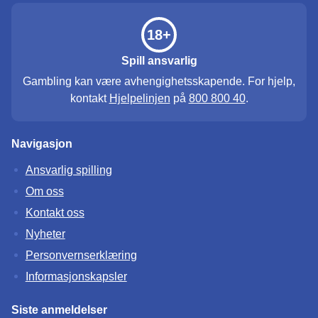
18+
Spill ansvarlig
Gambling kan være avhengighetsskapende. For hjelp,
kontakt
Hjelpelinjen
på
800 800 40
.
Navigasjon
Ansvarlig spilling
Om oss
Kontakt oss
Nyheter
Personvernserklæring
Informasjonskapsler
Siste anmeldelser