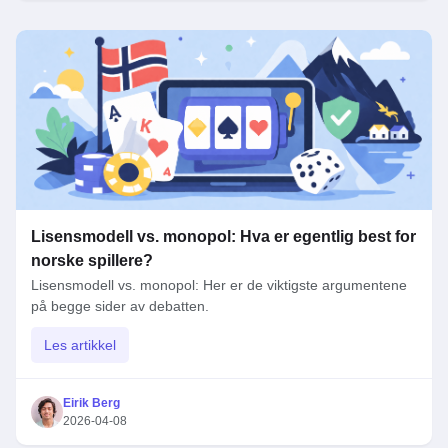
Lisensmodell vs. monopol: Hva er egentlig best for
norske spillere?
Lisensmodell vs. monopol: Her er de viktigste argumentene
på begge sider av debatten.
Les artikkel
Eirik Berg
2026-04-08