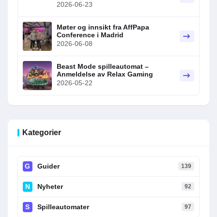
2026-06-23
Møter og innsikt fra AffPapa
Conference i Madrid
2026-06-08
Beast Mode spilleautomat –
Anmeldelse av Relax Gaming
2026-05-22
Kategorier
G
Guider
139
N
Nyheter
92
S
Spilleautomater
97