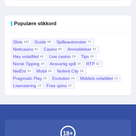
Populære stikkord
Slots
Guide
Spilleautomater
102
84
71
Nettcasino
Casino
Anmeldelser
61
60
51
Høy volatilitet
Live casino
Tips
42
29
26
Norsk Tipping
Ansvarlig spill
RTP
24
24
22
NetEnt
Mobil
Nolimit City
22
16
16
Pragmatic Play
Evolution
Middels volatilitet
15
14
13
Lisensiering
Free spins
13
12
18+