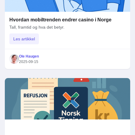
Hvordan mobiltrenden endrer casino i Norge
Tall, framtid og hva det betyr.
Les artikkel
Ole Haugen
2025-09-15