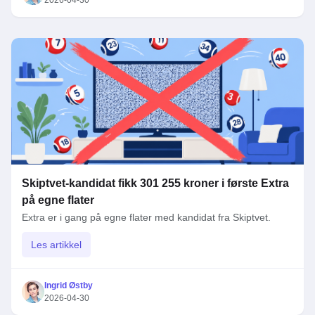
Skiptvet-kandidat fikk 301 255 kroner i første Extra
på egne flater
Extra er i gang på egne flater med kandidat fra Skiptvet.
Les artikkel
Ingrid Østby
2026-04-30