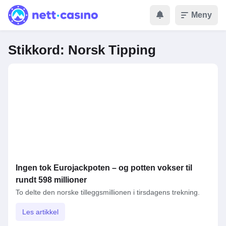
Meny
Stikkord: Norsk Tipping
Ingen tok Eurojackpoten – og potten vokser til
rundt 598 millioner
To delte den norske tilleggsmillionen i tirsdagens trekning.
Les artikkel