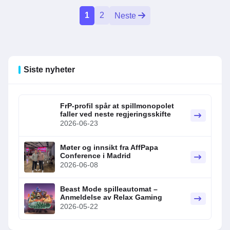
Page
Page
1
2
Neste
Siste nyheter
FrP-profil spår at spillmonopolet
faller ved neste regjeringsskifte
2026-06-23
Møter og innsikt fra AffPapa
Conference i Madrid
2026-06-08
Beast Mode spilleautomat –
Anmeldelse av Relax Gaming
2026-05-22