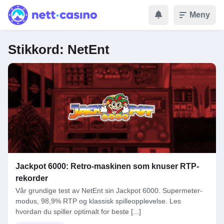
Meny
Stikkord: NetEnt
Jackpot 6000: Retro-maskinen som knuser RTP-
rekorder
Vår grundige test av NetEnt sin Jackpot 6000. Supermeter-
modus, 98,9% RTP og klassisk spilleopplevelse. Les
hvordan du spiller optimalt for beste [...]