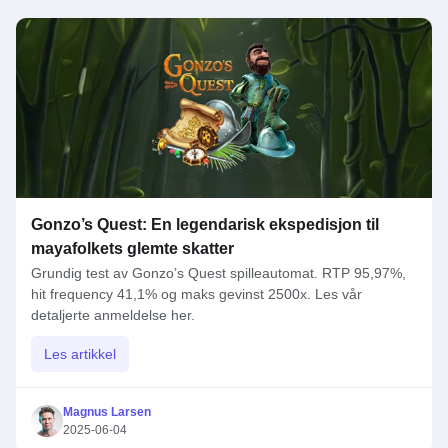
Gonzo’s Quest: En legendarisk ekspedisjon til
mayafolkets glemte skatter
Grundig test av Gonzo’s Quest spilleautomat. RTP 95,97%,
hit frequency 41,1% og maks gevinst 2500x. Les vår
detaljerte anmeldelse her.
Les artikkel
Magnus Larsen
2025-06-04