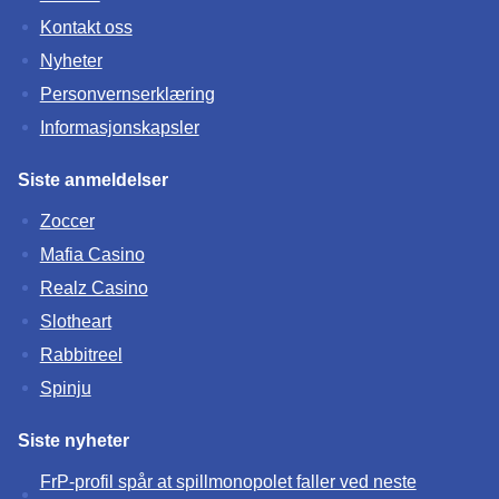
Kontakt oss
Nyheter
Personvernserklæring
Informasjonskapsler
Siste anmeldelser
Zoccer
Mafia Casino
Realz Casino
Slotheart
Rabbitreel
Spinju
Siste nyheter
FrP-profil spår at spillmonopolet faller ved neste