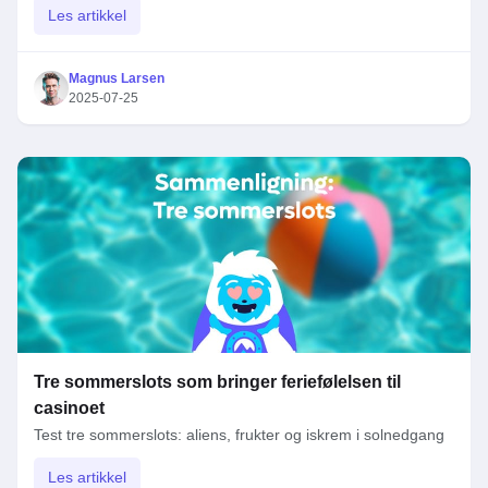
Les artikkel
Magnus Larsen
2025-07-25
Tre sommerslots som bringer feriefølelsen til
casinoet
Test tre sommerslots: aliens, frukter og iskrem i solnedgang
Les artikkel