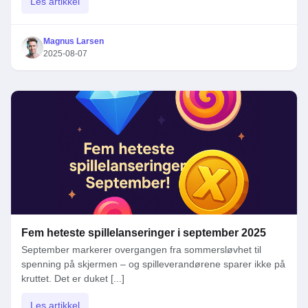
Les artikkel
Magnus Larsen
2025-08-07
Fem heteste spillelanseringer i september 2025
September markerer overgangen fra sommersløvhet til
spenning på skjermen – og spilleverandørene sparer ikke på
kruttet. Det er duket [...]
Les artikkel