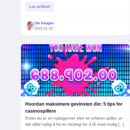
Les artikkel
Ole Haugen
2025-11-23
Hvordan maksimere gevinsten din: 5 tips for
casinospillere
Enten du er en nybegynner eller en erfaren spiller, er
det alltid nyttig å ha en strategi for å få mest mulig [...]