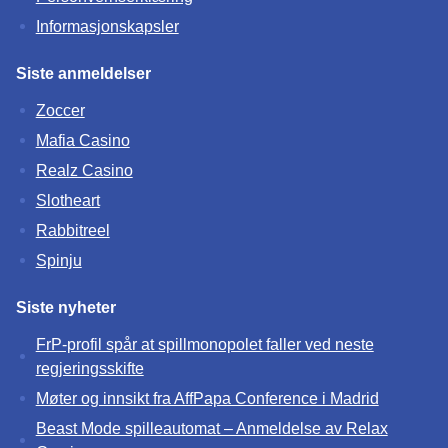
Informasjonskapsler
Siste anmeldelser
Zoccer
Mafia Casino
Realz Casino
Slotheart
Rabbitreel
Spinju
Siste nyheter
FrP-profil spår at spillmonopolet faller ved neste
regjeringsskifte
Møter og innsikt fra AffPapa Conference i Madrid
Beast Mode spilleautomat – Anmeldelse av Relax