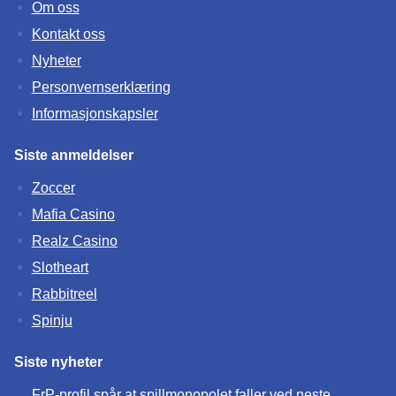
Om oss
Kontakt oss
Nyheter
Personvernserklæring
Informasjonskapsler
Siste anmeldelser
Zoccer
Mafia Casino
Realz Casino
Slotheart
Rabbitreel
Spinju
Siste nyheter
FrP-profil spår at spillmonopolet faller ved neste