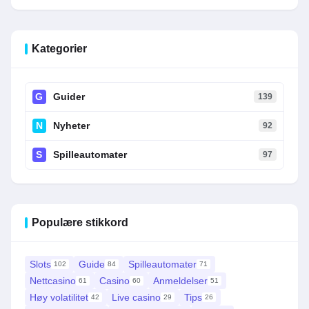
Kategorier
G
Guider
139
N
Nyheter
92
S
Spilleautomater
97
Populære stikkord
Slots
Guide
Spilleautomater
102
84
71
Nettcasino
Casino
Anmeldelser
61
60
51
Høy volatilitet
Live casino
Tips
42
29
26