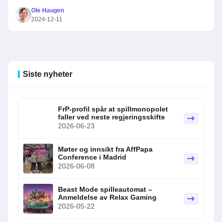
Ole Haugen
2024-12-11
Siste nyheter
FrP-profil spår at spillmonopolet
faller ved neste regjeringsskifte
2026-06-23
Møter og innsikt fra AffPapa
Conference i Madrid
2026-06-08
Beast Mode spilleautomat –
Anmeldelse av Relax Gaming
2026-05-22