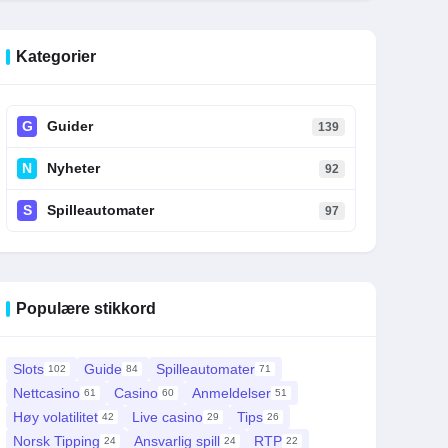
Kategorier
G
Guider
139
N
Nyheter
92
S
Spilleautomater
97
Populære stikkord
Slots
Guide
Spilleautomater
102
84
71
Nettcasino
Casino
Anmeldelser
61
60
51
Høy volatilitet
Live casino
Tips
42
29
26
Norsk Tipping
Ansvarlig spill
RTP
24
24
22