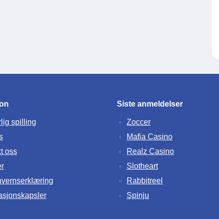
jon
Siste anmeldelser
ig spilling
Zoccer
s
Mafia Casino
t oss
Realz Casino
r
Slotheart
vernserklæring
Rabbitreel
asjonskapsler
Spinju