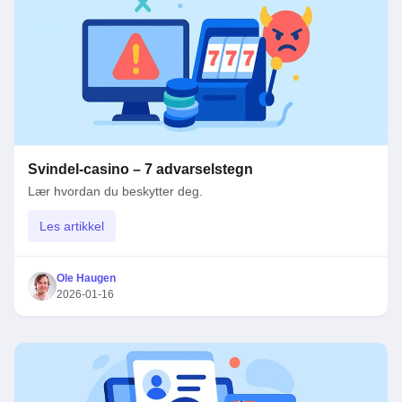
Svindel-casino – 7 advarselstegn
Lær hvordan du beskytter deg.
Les artikkel
Ole Haugen
2026-01-16