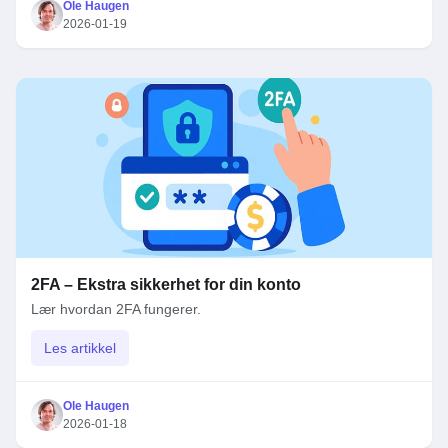
Ole Haugen
2026-01-19
2FA – Ekstra sikkerhet for din konto
Lær hvordan 2FA fungerer.
Les artikkel
Ole Haugen
2026-01-18