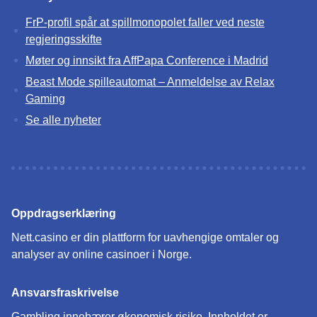
FrP-profil spår at spillmonopolet faller ved neste
regjeringsskifte
Møter og innsikt fra AffPapa Conference i Madrid
Beast Mode spilleautomat – Anmeldelse av Relax
Gaming
Se alle nyheter
Oppdragserklæring
Nett.casino er din plattform for uavhengige omtaler og
analyser av online casinoer i Norge.
Ansvarsfraskrivelse
Gambling innebærer økonomisk risiko. Innholdet er