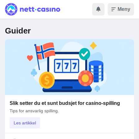
Meny
Guider
Slik setter du et sunt budsjet for casino-spilling
Tips for ansvarlig spilling.
Les artikkel