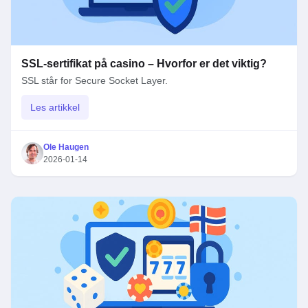
SSL-sertifikat på casino – Hvorfor er det viktig?
SSL står for Secure Socket Layer.
Les artikkel
Ole Haugen
2026-01-14