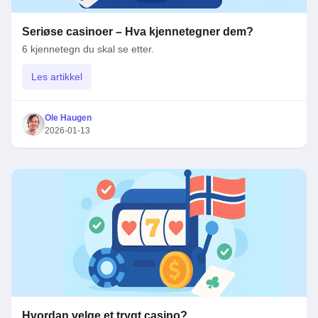
Seriøse casinoer – Hva kjennetegner dem?
6 kjennetegn du skal se etter.
Les artikkel
Ole Haugen
2026-01-13
Hvordan velge et trygt casino?