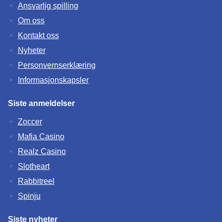
Ansvarlig spilling
Om oss
Kontakt oss
Nyheter
Personvernserklæring
Informasjonskapsler
Siste anmeldelser
Zoccer
Mafia Casino
Realz Casino
Slotheart
Rabbitreel
Spinju
Siste nyheter