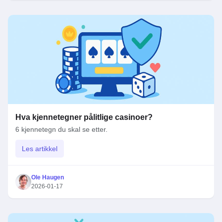
Hva kjennetegner pålitlige casinoer?
6 kjennetegn du skal se etter.
Les artikkel
Ole Haugen
2026-01-17