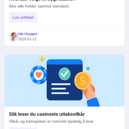
Ikke alle holder samme standard.
Les artikkel
Ole Haugen
2026-01-12
Slik leser du casinoets uttaksvilkår
Vilkår og betingelser er notorisk kjedelig å lese.