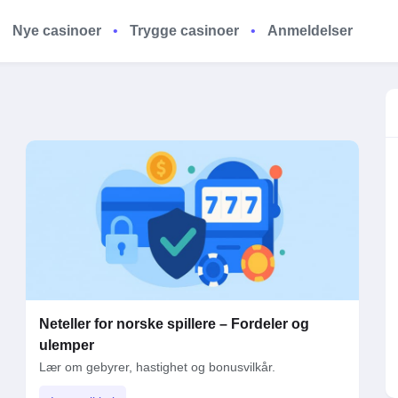
Nye casinoer
Trygge casinoer
Anmeldelser
Neteller for norske spillere – Fordeler og
ulemper
Lær om gebyrer, hastighet og bonusvilkår.