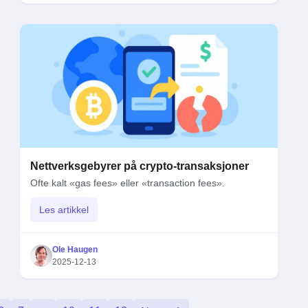
Nettverksgebyrer på crypto-transaksjoner
Ofte kalt «gas fees» eller «transaction fees».
Les artikkel
Ole Haugen
2025-12-13