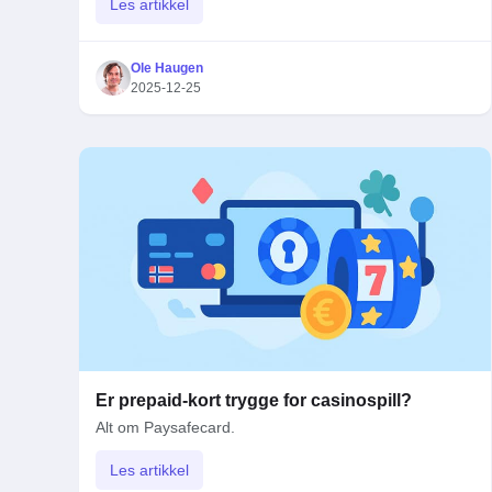
Les artikkel
Ole Haugen
2025-12-25
Er prepaid-kort trygge for casinospill?
Alt om Paysafecard.
Les artikkel