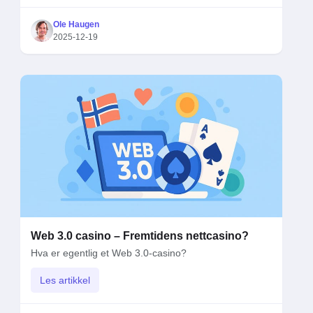
Ole Haugen
2025-12-19
Web 3.0 casino – Fremtidens nettcasino?
Hva er egentlig et Web 3.0-casino?
Les artikkel