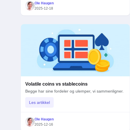
Ole Haugen
2025-12-18
Volatile coins vs stablecoins
Begge har sine fordeler og ulemper, vi sammenligner.
Les artikkel
Ole Haugen
2025-12-16