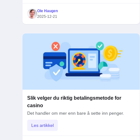
Ole Haugen
2025-12-21
Slik velger du riktig betalingsmetode for
casino
Det handler om mer enn bare å sette inn penger.
Les artikkel