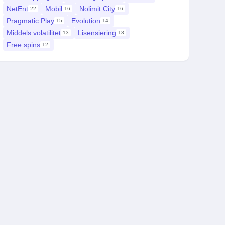
NetEnt
Mobil
Nolimit City
22
16
16
Pragmatic Play
Evolution
15
14
Middels volatilitet
Lisensiering
13
13
Free spins
12