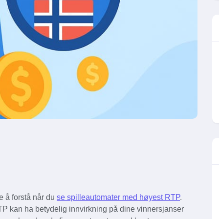
e å forstå når du
se spilleautomater med høyest RTP
.
 kan ha betydelig innvirkning på dine vinnersjanser