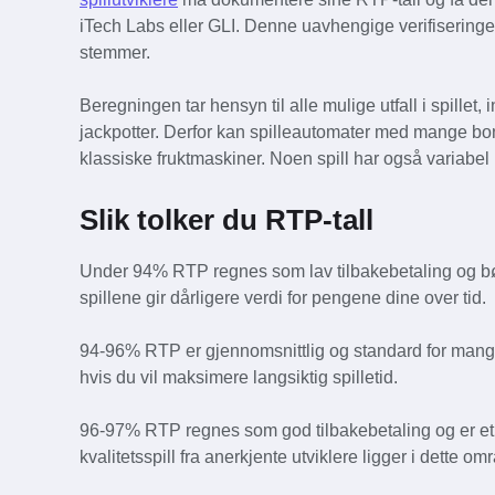
iTech Labs eller GLI. Denne uavhengige verifiseringen 
stemmer.
Beregningen tar hensyn til alle mulige utfall i spillet,
jackpotter. Derfor kan spilleautomater med mange 
klassiske fruktmaskiner. Noen spill har også variabel
Slik tolker du RTP-tall
Under 94% RTP regnes som lav tilbakebetaling og bør 
spillene gir dårligere verdi for pengene dine over tid.
94-96% RTP er gjennomsnittlig og standard for mange 
hvis du vil maksimere langsiktig spilletid.
96-97% RTP regnes som god tilbakebetaling og er et so
kvalitetsspill fra anerkjente utviklere ligger i dette om