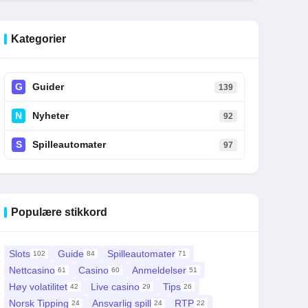
Kategorier
G
Guider
139
N
Nyheter
92
S
Spilleautomater
97
Populære stikkord
Slots
Guide
Spilleautomater
102
84
71
Nettcasino
Casino
Anmeldelser
61
60
51
Høy volatilitet
Live casino
Tips
42
29
26
Norsk Tipping
Ansvarlig spill
RTP
24
24
22