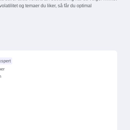
atilitet og temaer du liker, så får du optimal
kspert
oer
n