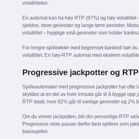
volatiliteten.
En automat kan ha høy RTP (97%) og høy volatilitet –
sjeldne, store gevinster og lange tørre perioder. Mo
volatilitet – hyppige små gevinster som holder banksaldo
For lengre spilleøkter med begrenset bankroll bør 
volatilitet. En høy-RTP automat med ekstrem volatilit
Progressive jackpotter og RTP
Spilleautomater med progressive jackpotter har ofte 
skyldes at en del av hver innsats går til å bygge opp
RTP totalt, hvor 92% går til vanlige gevinster og 2% bi
Om du vinner jackpotten, blir din personlige RTP selvf
Progressive slots passer derfor best spillere som jak
basisspillet.