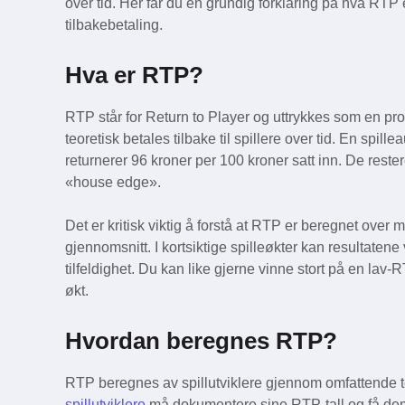
over tid. Her får du en grundig forklaring på hva RTP
tilbakebetaling.
Hva er RTP?
RTP står for Return to Player og uttrykkes som en pr
teoretisk betales tilbake til spillere over tid. En sp
returnerer 96 kroner per 100 kroner satt inn. De reste
«house edge».
Det er kritisk viktig å forstå at RTP er beregnet over m
gjennomsnitt. I kortsiktige spilleøkter kan resultatene 
tilfeldighet. Du kan like gjerne vinne stort på en la
økt.
Hvordan beregnes RTP?
RTP beregnes av spillutviklere gjennom omfattende te
spillutviklere
må dokumentere sine RTP-tall og få dem