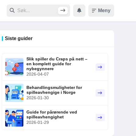
Meny
Siste guider
Slik spiller du Craps på nett –
en komplett guide for
nybegynnere
2026-04-07
Behandlingsmuligheter for
spilleavhengige i Norge
2026-01-30
Guide for pårørende ved
spilleavhengighet
2026-01-29