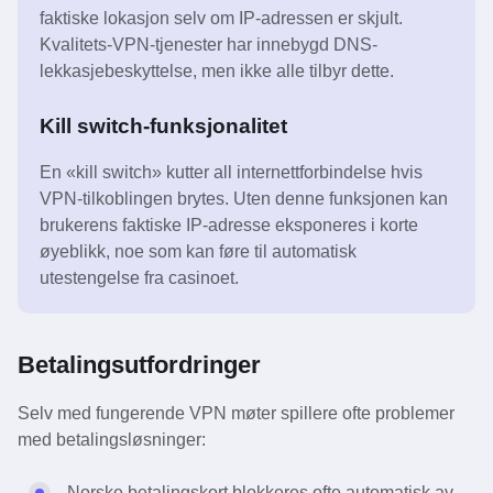
faktiske lokasjon selv om IP-adressen er skjult.
Kvalitets-VPN-tjenester har innebygd DNS-
lekkasjebeskyttelse, men ikke alle tilbyr dette.
Kill switch-funksjonalitet
En «kill switch» kutter all internettforbindelse hvis
VPN-tilkoblingen brytes. Uten denne funksjonen kan
brukerens faktiske IP-adresse eksponeres i korte
øyeblikk, noe som kan føre til automatisk
utestengelse fra casinoet.
Betalingsutfordringer
Selv med fungerende VPN møter spillere ofte problemer
med betalingsløsninger:
Norske betalingskort blokkeres ofte automatisk av