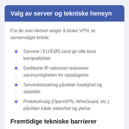
Valg av server og tekniske hensyn
For de som likevel velger å bruke VPN, er
servervalget kritisk:
Servere i EU/EØS-land gir ofte best
kompatibilitet
Dedikerte IP-adresser reduserer
sannsynligheten for oppdagelse
Serverbelastning påvirker hastighet og
stabilitet
Protokollvalg (OpenVPN, WireGuard, etc.)
påvirker både sikkerhet og ytelse
Fremtidige tekniske barrierer