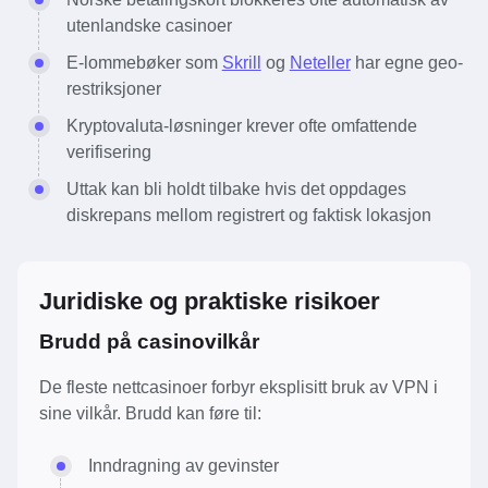
utenlandske casinoer
E-lommebøker som
Skrill
og
Neteller
har egne geo-
restriksjoner
Kryptovaluta-løsninger krever ofte omfattende
verifisering
Uttak kan bli holdt tilbake hvis det oppdages
diskrepans mellom registrert og faktisk lokasjon
Juridiske og praktiske risikoer
Brudd på casinovilkår
De fleste nettcasinoer forbyr eksplisitt bruk av VPN i
sine vilkår. Brudd kan føre til:
Inndragning av gevinster