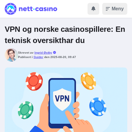
Meny
VPN og norske casinospillere: En
teknisk oversikthar du
Skrevet av
Ingrid Østby
Publisert i
Guider
den
2025-08-20, 09:47