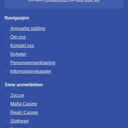
Navigasjon
Ansvarlig spilling
Om oss
Kontakt oss
Nyheter
Personvernserklæring
Informasjonskapsler
Siste anmeldelser
Zoccer
Mafia Casino
Realz Casino
Slotheart