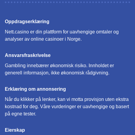
Oppdragserklæring
Nett.casino er din plattform for uavhengige omtaler og
analyser av online casinoer i Norge.
Ansvarsfraskrivelse
Gambling innebærer økonomisk risiko. Innholdet er
generell informasjon, ikke økonomisk rådgivning.
Erklæring om annonsering
Når du klikker på lenker, kan vi motta provisjon uten ekstra
kostnad for deg. Våre vurderinger er uavhengige og basert
på egne tester.
Eierskap