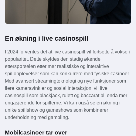
En økning i live casinospill
I 2024 forventes det at live casinospill vil fortsette å vokse i
popularitet. Dette skyldes den stadig økende
etterspørselen etter mer realistiske og interaktive
spillopplevelser som kan konkurrere med fysiske casinoer.
Med avansert streamingteknologi og nye funksjoner som
flere kameravinkler og sosial interaksjon, vil live
casinospill som blackjack, rulett og baccarat bli enda mer
engasjerende for spillerne. Vi kan også se en økning i
unike spillshow og gameshows som kombinerer
underholdning med gambling.
Mobilcasinoer tar over