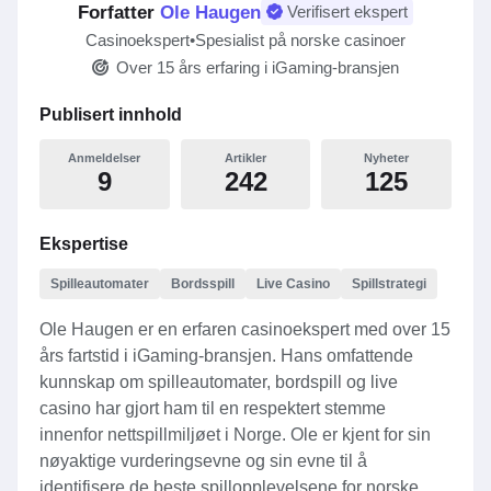
Forfatter
Ole Haugen
Verifisert ekspert
Casinoekspert
•
Spesialist på norske casinoer
Over 15 års erfaring i iGaming-bransjen
Publisert innhold
Anmeldelser
Artikler
Nyheter
9
242
125
Ekspertise
Spilleautomater
Bordsspill
Live Casino
Spillstrategi
Ole Haugen er en erfaren casinoekspert med over 15
års fartstid i iGaming-bransjen. Hans omfattende
kunnskap om spilleautomater, bordspill og live
casino har gjort ham til en respektert stemme
innenfor nettspillmiljøet i Norge. Ole er kjent for sin
nøyaktige vurderingsevne og sin evne til å
identifisere de beste spillopplevelsene for norske