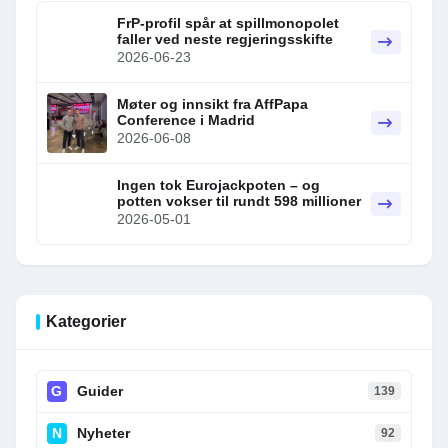
FrP-profil spår at spillmonopolet
faller ved neste regjeringsskifte
2026-06-23
Møter og innsikt fra AffPapa
Conference i Madrid
2026-06-08
Ingen tok Eurojackpoten – og
potten vokser til rundt 598 millioner
2026-05-01
Kategorier
G
Guider
139
N
Nyheter
92