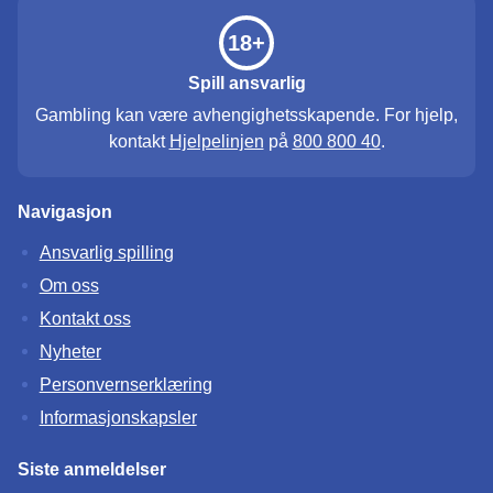
18+
Spill ansvarlig
Gambling kan være avhengighetsskapende. For hjelp,
kontakt
Hjelpelinjen
på
800 800 40
.
Navigasjon
Ansvarlig spilling
Om oss
Kontakt oss
Nyheter
Personvernserklæring
Informasjonskapsler
Siste anmeldelser