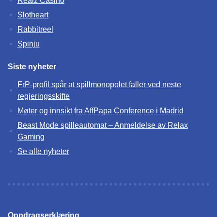
Realz Casino
Slotheart
Rabbitreel
Spinju
Siste nyheter
FrP-profil spår at spillmonopolet faller ved neste
regjeringsskifte
Møter og innsikt fra AffPapa Conference i Madrid
Beast Mode spilleautomat – Anmeldelse av Relax
Gaming
Se alle nyheter
Oppdragserklæring