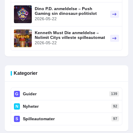
Dino P.D. anmeldelse – Push
Gaming sin dinosaur-politislot
2026-05-22
Kenneth Must Die anmeldelse –
Nolimit Citys villeste spilleautomat
2026-05-22
Kategorier
G
Guider
139
N
Nyheter
92
S
Spilleautomater
97