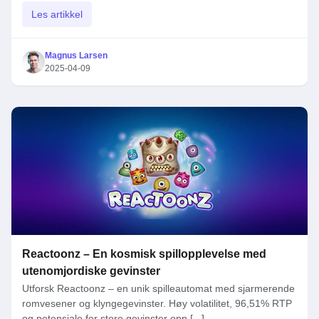
Les artikkel
Magnus Larsen
2025-04-09
Reactoonz – En kosmisk spillopplevelse med
utenomjordiske gevinster
Utforsk Reactoonz – en unik spilleautomat med sjarmerende
romvesener og klyngegevinster. Høy volatilitet, 96,51% RTP
og potensiale for store gevinster opp [...]