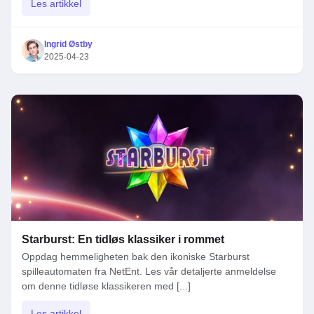
Les artikkel
Ingrid Østby
2025-04-23
Starburst: En tidløs klassiker i rommet
Oppdag hemmeligheten bak den ikoniske Starburst
spilleautomaten fra NetEnt. Les vår detaljerte anmeldelse
om denne tidløse klassikeren med [...]
Les artikkel