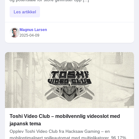
Les artikkel
Magnus Larsen
2025-04-09
Toshi Video Club – mobilvennlig videoslot med
japansk tema
Opplev Toshi Video Club fra Hacksaw Gaming – en
mobiloptimalisert spilleautomat med multiplikatorer, 96,17%