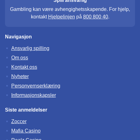
Spill ansvarlig
Gambling kan være avhengighetsskapende. For hjelp,
kontakt
Hjelpelinjen
på
800 800 40
.
Navigasjon
Ansvarlig spilling
Om oss
Kontakt oss
Nyheter
Personvernserklæring
Informasjonskapsler
Siste anmeldelser
Zoccer
Mafia Casino