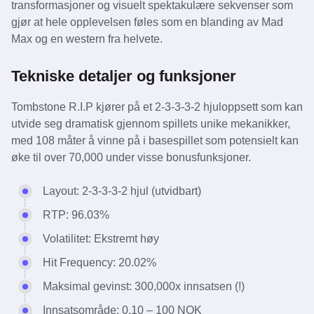
transformasjoner og visuelt spektakulære sekvenser som
gjør at hele opplevelsen føles som en blanding av Mad
Max og en western fra helvete.
Tekniske detaljer og funksjoner
Tombstone R.I.P kjører på et 2-3-3-3-2 hjuloppsett som kan
utvide seg dramatisk gjennom spillets unike mekanikker,
med 108 måter å vinne på i basespillet som potensielt kan
øke til over 70,000 under visse bonusfunksjoner.
Layout: 2-3-3-3-2 hjul (utvidbart)
RTP: 96.03%
Volatilitet: Ekstremt høy
Hit Frequency: 20.02%
Maksimal gevinst: 300,000x innsatsen (!)
Innsatsområde: 0.10 – 100 NOK