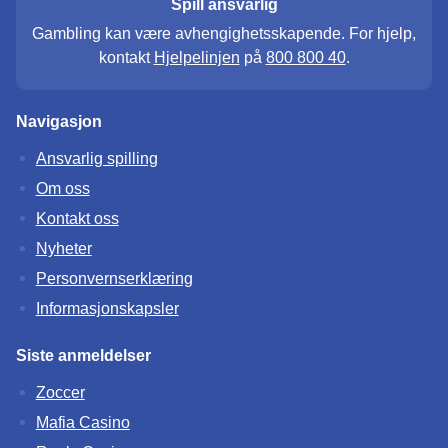
Spill ansvarlig
Gambling kan være avhengighetsskapende. For hjelp,
kontakt
Hjelpelinjen
på
800 800 40
.
Navigasjon
Ansvarlig spilling
Om oss
Kontakt oss
Nyheter
Personvernserklæring
Informasjonskapsler
Siste anmeldelser
Zoccer
Mafia Casino