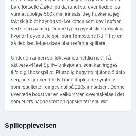
bare fortsette å øke, og da rundt var over hadde jeg
vunnet utrolige 580x min innsats! Jeg husker at jeg
faktisk jublet høyt og vekket katten som sov i sofaen
ved siden av meg. Denne typen øyeblikk er nøyaktig
hvorfor høyvolatile spill som Tombstone R.I.P har en
så dedikert følgerskare blant erfarne spillere.
Under en annen spilløkt var jeg heldig nok til å
aktivere «Reel Split»-funksjonen, som kan trigges
tilfeldig i basespillet. Plutselig begynte hjulene å dele
seg, og skjermen ble fylt med dupliserte symboler
som resulterte i en gevinst på 210x innsatsen. Denne
uventede boost var en velkommen overraskelse i det
som ellers hadde vært en ganske tørr spilløkt.
Spillopplevelsen