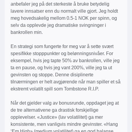
anbefaler jeg på det sterkeste å bruke betydelig
lavere innsatser enn du normalt ville gjort. Jeg holdt
meg hovedsakelig mellom 0.5-1 NOK per spinn, og
selv da opplevde jeg dramatiske svingninger i
bankrollen min.
En strategi som fungerte for meg var å sette svært
spesifikke stopppunkter og belønningsnivåer. For
eksempel, hvis jeg tapte 50% av bankrollen, ville jeg
ta en pause, og hvis jeg vant 200%, ville jeg ta ut
gevinsten og stoppe. Denne disiplinerte
tilnærmingen er helt avgjørende når man spiller et så
ekstremt volatilt spill som Tombstone R.I.P.
Når det gjelder valg av bonusrunde, oppdaget jeg at
de tre alternativene ga drastisk forskjellige
opplevelser. «Justice» (lav volatilitet) ga mer
konsistente, men vanligvis mindre gevinster. «Hang
‘Em High» (medium volatilitet) ga en god balanse,