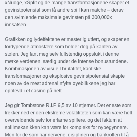
xNudge, xSplit og de mange transformasjonene skaper et
gevinstpotensial som få andre spill kan matche – derav
den svimlende maksimale gevinsten på 300,000x
innsatsen.
Grafikken og lydeffektene er mesterlig utført, og skaper en
fordypende atmosfære som holder deg på kanten av
stolen. Jeg fant meg selv fullstendig oppslukt i denne
mørke verdenen, særlig under de intense bonusrundene.
Kombinasjonen av visuell brutalitet, kaotiske
transformasjoner og eksplosive gevinstpotensial skapte
noen av de mest adrenalinfylte øyeblikkene jeg har
opplevd i et casino på nett.
Jeg gir Tombstone R.I.P 9,5 av 10 stjerner. Det eneste som
trekker ned er den ekstreme volatiliteten som kan være helt
overveldende selv for erfarne spillere, og det faktum at
spillmekanikken kan være for kompleks for nybegynnere.
Men for de som har nervene, disiplinen og bankrollen til å