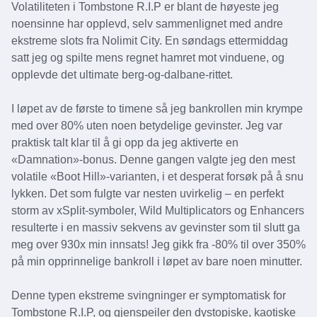
Volatiliteten i Tombstone R.I.P er blant de høyeste jeg
noensinne har opplevd, selv sammenlignet med andre
ekstreme slots fra Nolimit City. En søndags ettermiddag
satt jeg og spilte mens regnet hamret mot vinduene, og
opplevde det ultimate berg-og-dalbane-rittet.
I løpet av de første to timene så jeg bankrollen min krympe
med over 80% uten noen betydelige gevinster. Jeg var
praktisk talt klar til å gi opp da jeg aktiverte en
«Damnation»-bonus. Denne gangen valgte jeg den mest
volatile «Boot Hill»-varianten, i et desperat forsøk på å snu
lykken. Det som fulgte var nesten uvirkelig – en perfekt
storm av xSplit-symboler, Wild Multiplicators og Enhancers
resulterte i en massiv sekvens av gevinster som til slutt ga
meg over 930x min innsats! Jeg gikk fra -80% til over 350%
på min opprinnelige bankroll i løpet av bare noen minutter.
Denne typen ekstreme svingninger er symptomatisk for
Tombstone R.I.P, og gjenspeiler den dystopiske, kaotiske