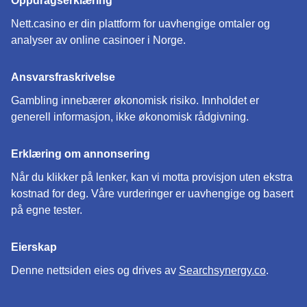
Oppdragserklæring
Nett.casino er din plattform for uavhengige omtaler og
analyser av online casinoer i Norge.
Ansvarsfraskrivelse
Gambling innebærer økonomisk risiko. Innholdet er
generell informasjon, ikke økonomisk rådgivning.
Erklæring om annonsering
Når du klikker på lenker, kan vi motta provisjon uten ekstra
kostnad for deg. Våre vurderinger er uavhengige og basert
på egne tester.
Eierskap
Denne nettsiden eies og drives av
Searchsynergy.co
.