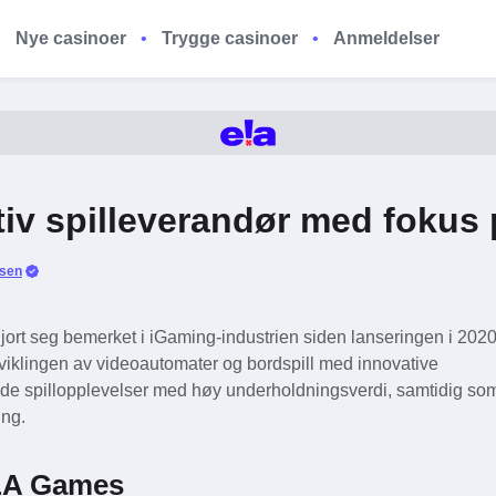
Nye casinoer
Trygge casinoer
Anmeldelser
v spilleverandør med fokus p
rsen
jort seg bemerket i iGaming-industrien siden lanseringen i 2020
tviklingen av videoautomater og bordspill med innovative
nde spillopplevelser med høy underholdningsverdi, samtidig so
ing.
ELA Games