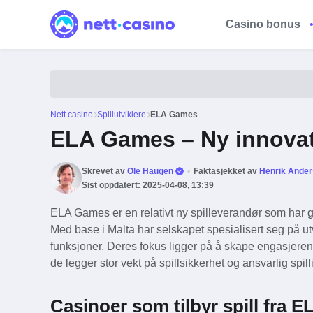
Casino bonus
Nett.casino
Spillutviklere
ELA Games
ELA Games – Ny innovati
Skrevet av
Ole Haugen
•
Faktasjekket av
Henrik Ande
Sist oppdatert:
2025-04-08, 13:39
ELA Games er en relativt ny spilleverandør som har g
Med base i Malta har selskapet spesialisert seg på u
funksjoner. Deres fokus ligger på å skape engasjere
de legger stor vekt på spillsikkerhet og ansvarlig spill
Casinoer som tilbyr spill fra 