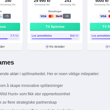
350
29 990
kr
243
5000
kr
Omsetning 40x
Omsetning 40x
Omsetning 40x
Omsetning 35x
er
Betalinger
B
+5
+8
rd
lut
MiFinity
Visa
Mastercard
Skrill
Vis
nova
Til Spinrise
Til 
7.7
/
10
Les anmeldelse
8.6
/
10
Les anmeldel
ljer
Vis detaljer
Games
nde aktør i spillmarkedet. Her er noen viktige milepæler:
 om å skape innovative spilløsninger
«Wild Hunt» som fikk stor oppmerksomhet
e av flere strategiske partnerskap