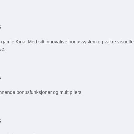
5
det gamle Kina. Med sitt innovative bonussystem og vakre visuelle
se.
5
nnende bonusfunksjoner og multipliers.
5