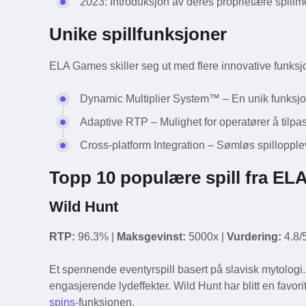
2023: Introduksjon av deres proprietære spillmo
Unike spillfunksjoner
ELA Games skiller seg ut med flere innovative funksj
Dynamic Multiplier System™ – En unik funksjo
Adaptive RTP – Mulighet for operatører å tilpa
Cross-platform Integration – Sømløs spillopple
Topp 10 populære spill fra E
Wild Hunt
RTP:
96.3% |
Maksgevinst:
5000x |
Vurdering:
4.8/
Et spennende eventyrspill basert på slavisk mytologi. S
engasjerende lydeffekter. Wild Hunt har blitt en favor
spins
-funksjonen.