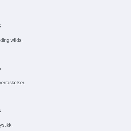
5
ding wilds.
5
verraskelser.
5
ystikk.