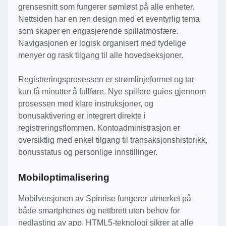
grensesnitt som fungerer sømløst på alle enheter.
Nettsiden har en ren design med et eventyrlig tema
som skaper en engasjerende spillatmosfære.
Navigasjonen er logisk organisert med tydelige
menyer og rask tilgang til alle hovedseksjoner.
Registreringsprosessen er strømlinjeformet og tar
kun få minutter å fullføre. Nye spillere guies gjennom
prosessen med klare instruksjoner, og
bonusaktivering er integrert direkte i
registreringsflommen. Kontoadministrasjon er
oversiktlig med enkel tilgang til transaksjonshistorikk,
bonusstatus og personlige innstillinger.
Mobiloptimalisering
Mobilversjonen av Spinrise fungerer utmerket på
både smartphones og nettbrett uten behov for
nedlasting av app. HTML5-teknologi sikrer at alle