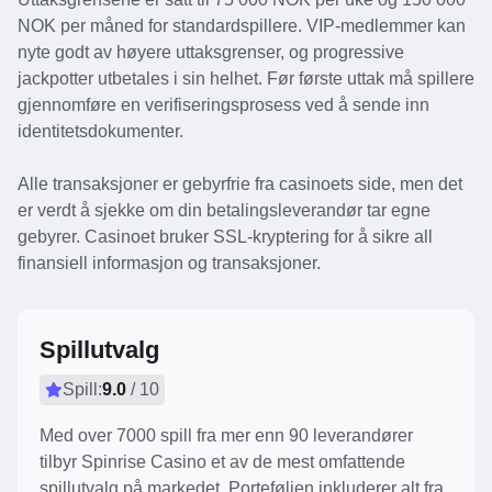
NOK per måned for standardspillere. VIP-medlemmer kan
nyte godt av høyere uttaksgrenser, og progressive
jackpotter utbetales i sin helhet. Før første uttak må spillere
gjennomføre en verifiseringsprosess ved å sende inn
identitetsdokumenter.
Alle transaksjoner er gebyrfrie fra casinoets side, men det
er verdt å sjekke om din betalingsleverandør tar egne
gebyrer. Casinoet bruker SSL-kryptering for å sikre all
finansiell informasjon og transaksjoner.
Spillutvalg
Spill:
9.0
/ 10
Med over 7000 spill fra mer enn 90 leverandører
tilbyr Spinrise Casino et av de mest omfattende
spillutvalg på markedet. Porteføljen inkluderer alt fra