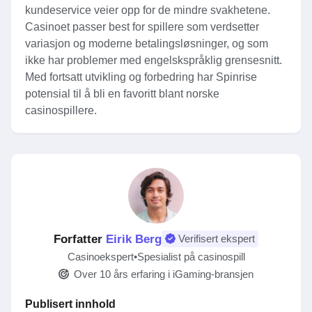
kundeservice veier opp for de mindre svakhetene.
Casinoet passer best for spillere som verdsetter
variasjon og moderne betalingsløsninger, og som
ikke har problemer med engelskspråklig grensesnitt.
Med fortsatt utvikling og forbedring har Spinrise
potensial til å bli en favoritt blant norske
casinospillere.
Forfatter
Eirik Berg
Verifisert ekspert
Casinoekspert
•
Spesialist på casinospill
Over 10 års erfaring i iGaming-bransjen
Publisert innhold