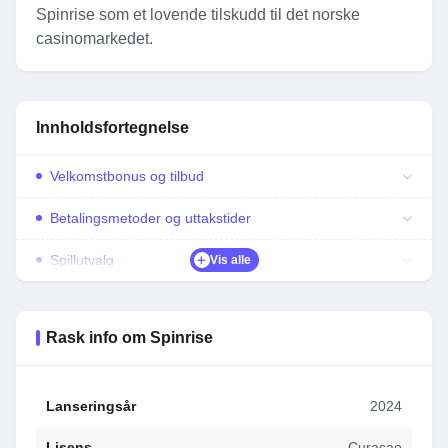
Spinrise som et lovende tilskudd til det norske
casinomarkedet.
Innholdsfortegnelse
Velkomstbonus og tilbud
Betalingsmetoder og uttakstider
Spillutvalg
Vis alle
Kundeservice og sikkerhet
Rask info om Spinrise
Brukeropplevelse og mobiltilpasning
Lojalitetsprogram og VIP-fordeler
Lanseringsår
2024
Konklusjon og total vurdering
Lisens
Curacao