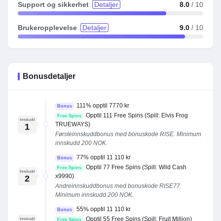
Support og sikkerhet
Detaljer
8.0
/ 10
Brukeropplevelse
Detaljer
9.0
/ 10
Bonusdetaljer
111% opptil 7770 kr
Bonus
Opptil 111 Free Spins (Spill: Elvis Frog
Free Spins
Innskudd
TRUEWAYS)
1
Førsteinnskuddbonus med bonuskode RISE. Minimum
innskudd 200 NOK.
77% opptil 11 110 kr
Bonus
Opptil 77 Free Spins (Spill: Wild Cash
Free Spins
Innskudd
x9990)
2
Andreinnskuddbonus med bonuskode RISE77.
Minimum innskudd 200 NOK.
55% opptil 11 110 kr
Bonus
Opptil 55 Free Spins (Spill: Fruit Million)
Innskudd
Free Spins