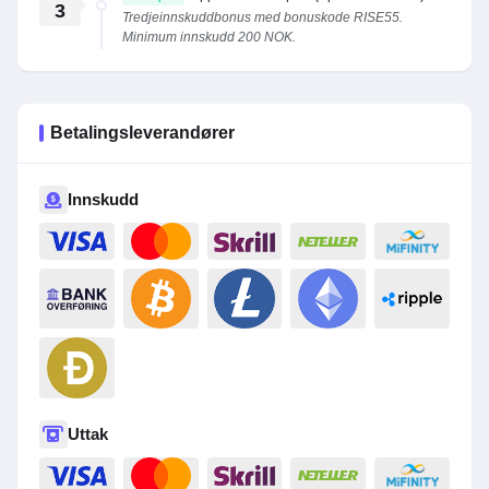
3
Tredjeinnskuddbonus med bonuskode RISE55.
Minimum innskudd 200 NOK.
Betalingsleverandører
Innskudd
Visa
Mastercard
Skrill
Neteller
MiFinity
Bankoverføring
Bitcoin
Litecoin
Ethereum
Ripple
Dogecoin
Uttak
Visa
Mastercard
Skrill
Neteller
MiFinity