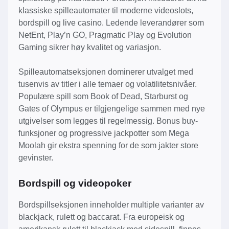
klassiske spilleautomater til moderne videoslots,
bordspill og live casino. Ledende leverandører som
NetEnt, Play’n GO, Pragmatic Play og Evolution
Gaming sikrer høy kvalitet og variasjon.
Spilleautomatseksjonen dominerer utvalget med
tusenvis av titler i alle temaer og volatilitetsnivåer.
Populære spill som Book of Dead, Starburst og
Gates of Olympus er tilgjengelige sammen med nye
utgivelser som legges til regelmessig. Bonus buy-
funksjoner og progressive jackpotter som Mega
Moolah gir ekstra spenning for de som jakter store
gevinster.
Bordspill og videopoker
Bordspillseksjonen inneholder multiple varianter av
blackjack, rulett og baccarat. Fra europeisk og