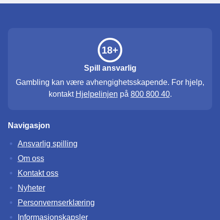
18+
Spill ansvarlig
Gambling kan være avhengighetsskapende. For hjelp,
kontakt
Hjelpelinjen
på
800 800 40
.
Navigasjon
Ansvarlig spilling
Om oss
Kontakt oss
Nyheter
Personvernserklæring
Informasjonskapsler