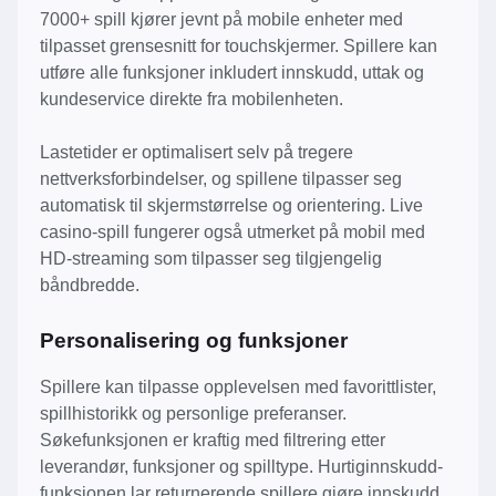
7000+ spill kjører jevnt på mobile enheter med
tilpasset grensesnitt for touchskjermer. Spillere kan
utføre alle funksjoner inkludert innskudd, uttak og
kundeservice direkte fra mobilenheten.
Lastetider er optimalisert selv på tregere
nettverksforbindelser, og spillene tilpasser seg
automatisk til skjermstørrelse og orientering. Live
casino-spill fungerer også utmerket på mobil med
HD-streaming som tilpasser seg tilgjengelig
båndbredde.
Personalisering og funksjoner
Spillere kan tilpasse opplevelsen med favorittlister,
spillhistorikk og personlige preferanser.
Søkefunksjonen er kraftig med filtrering etter
leverandør, funksjoner og spilltype. Hurtiginnskudd-
funksjonen lar returnerende spillere gjøre innskudd