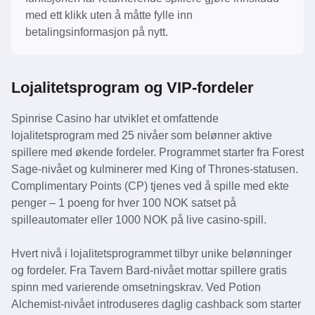
med ett klikk uten å måtte fylle inn
betalingsinformasjon på nytt.
Lojalitetsprogram og VIP-fordeler
Spinrise Casino har utviklet et omfattende
lojalitetsprogram med 25 nivåer som belønner aktive
spillere med økende fordeler. Programmet starter fra Forest
Sage-nivået og kulminerer med King of Thrones-statusen.
Complimentary Points (CP) tjenes ved å spille med ekte
penger – 1 poeng for hver 100 NOK satset på
spilleautomater eller 1000 NOK på live casino-spill.
Hvert nivå i lojalitetsprogrammet tilbyr unike belønninger
og fordeler. Fra Tavern Bard-nivået mottar spillere gratis
spinn med varierende omsetningskrav. Ved Potion
Alchemist-nivået introduseres daglig cashback som starter