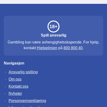
18+
Spill ansvarlig
Gambling kan være avhengighetsskapende. For hjelp,
kontakt
Hjelpelinjen
på
800 800 40
.
Navigasjon
Ansvarlig spilling
Om oss
Kontakt oss
Nyheter
Personvernserklæring