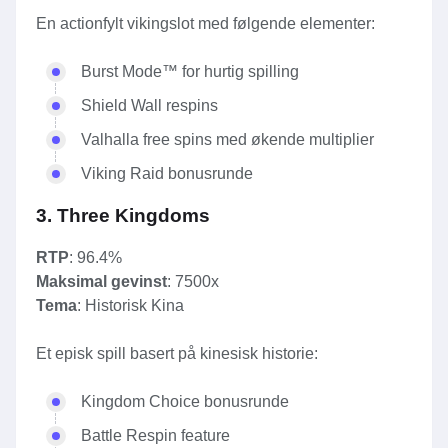
En actionfylt vikingslot med følgende elementer:
Burst Mode™ for hurtig spilling
Shield Wall respins
Valhalla free spins med økende multiplier
Viking Raid bonusrunde
3. Three Kingdoms
RTP
: 96.4%
Maksimal gevinst
: 7500x
Tema
: Historisk Kina
Et episk spill basert på kinesisk historie:
Kingdom Choice bonusrunde
Battle Respin feature