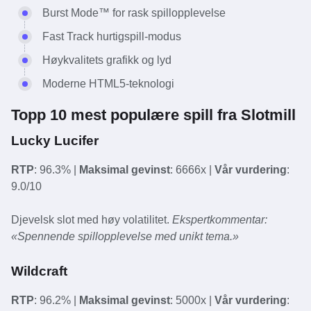
Burst Mode™ for rask spillopplevelse
Fast Track hurtigspill-modus
Høykvalitets grafikk og lyd
Moderne HTML5-teknologi
Topp 10 mest populære spill fra Slotmill
Lucky Lucifer
RTP
: 96.3% |
Maksimal gevinst
: 6666x |
Vår vurdering
:
9.0/10
Djevelsk slot med høy volatilitet.
Ekspertkommentar:
«Spennende spillopplevelse med unikt tema.»
Wildcraft
RTP
: 96.2% |
Maksimal gevinst
: 5000x |
Vår vurdering
: