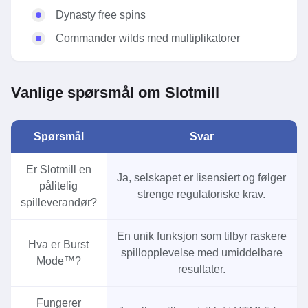
Dynasty free spins
Commander wilds med multiplikatorer
Vanlige spørsmål om Slotmill
Spørsmål
Svar
Er Slotmill en
Ja, selskapet er lisensiert og følger
pålitelig
strenge regulatoriske krav.
spilleverandør?
En unik funksjon som tilbyr raskere
Hva er Burst
spillopplevelse med umiddelbare
Mode™?
resultater.
Fungerer