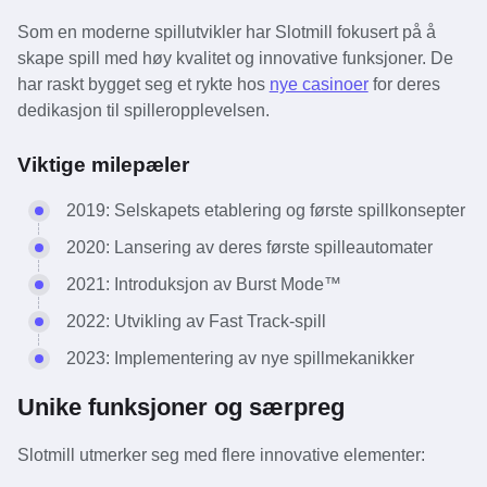
Som en moderne spillutvikler har Slotmill fokusert på å
skape spill med høy kvalitet og innovative funksjoner. De
har raskt bygget seg et rykte hos
nye casinoer
for deres
dedikasjon til spilleropplevelsen.
Viktige milepæler
2019: Selskapets etablering og første spillkonsepter
2020: Lansering av deres første spilleautomater
2021: Introduksjon av Burst Mode™
2022: Utvikling av Fast Track-spill
2023: Implementering av nye spillmekanikker
Unike funksjoner og særpreg
Slotmill utmerker seg med flere innovative elementer: