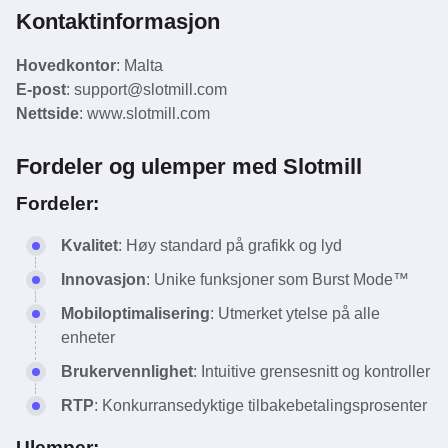
Kontaktinformasjon
Hovedkontor
: Malta
E-post
: support@slotmill.com
Nettside
: www.slotmill.com
Fordeler og ulemper med Slotmill
Fordeler:
Kvalitet
: Høy standard på grafikk og lyd
Innovasjon
: Unike funksjoner som Burst Mode™
Mobiloptimalisering
: Utmerket ytelse på alle
enheter
Brukervennlighet
: Intuitive grensesnitt og kontroller
RTP
: Konkurransedyktige tilbakebetalingsprosenter
Ulemper: