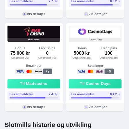
Les anmeldelse
7.7
/
10
Les anmeldelse
8.6
/
10
Vis detaljer
Vis detaljer
Madcasino
Casino Days
Bonus
Free Spins
Bonus
Free Spins
75 000
kr
0
5000
kr
100
Omsetning 30x
Omsetning 40x
Omsetning 35x
Omsetning 35x
Betalinger
Betalinger
+9
+9
Visa
Mastercard
Revolut
Visa
Mastercard
Skrill
Til Madcasino
Til Casino Days
Les anmeldelse
7.4
/
10
Les anmeldelse
8.4
/
10
Vis detaljer
Vis detaljer
Slotmills historie og utvikling