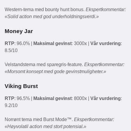
Western-tema med bounty hunt bonus.
Ekspertkommentar:
«Solid action med god underholdningsverdi.»
Money Jar
RTP
: 96.0% |
Maksimal gevinst
: 3000x |
Vår vurdering
:
8.5/10
Velstandstema med sparegris-feature.
Ekspertkommentar:
«Morsomt konsept med gode gevinstmuligheter.»
Viking Burst
RTP
: 96.5% |
Maksimal gevinst
: 8000x |
Vår vurdering
:
9.2/10
Norrønt tema med Burst Mode™.
Ekspertkommentar:
«Høyvolatil action med stort potensial.»