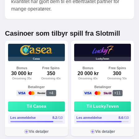
kvantitet har gjort dem til en ettertraktet partner for
mange operatører.
Casinoer som tilbyr spill fra Slotmill
Casea
Lucky7even
Bonus
Free Spins
Bonus
Free Spins
30 000
kr
350
20 000
kr
300
Omsetning 35x
Omsetning 40x
Omsetning 40x
Omsetning 50x
Betalinger
Betalinger
+4
+11
Visa
Mastercard
Revolut
Visa
Mastercard
Skrill
Til Casea
Til Lucky7even
Les anmeldelse
8.2
/
10
Les anmeldelse
8.6
/
10
Vis detaljer
Vis detaljer