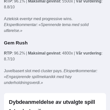
RTP
: 96.1% |
Maksimal gevinst
: 5500x |
Vår vurdering
:
8.8/10
Aztekisk eventyr med progressive wins.
Ekspertkommentar: «Spennende tema med solid
utførelse.»
Gem Rush
RTP
: 96.2% |
Maksimal gevinst
: 4800x |
Vår vurdering
:
8.7/10
Juvelbasert slot med cluster pays.
Ekspertkommentar:
«Engasjerende spillmekanikk med høy
underholdningsverdi.»
Dybdeanmeldelse av utvalgte spill