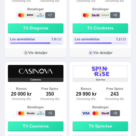
Omsetning 35x
Omsetning 40x
Omsetning 35x
Omsetning 40x
Betalinger
Betalinger
+7
+6
Mastercard
PayZ
MiFinity
Mastercard
Skrill
Neteller
Til Dragonia
Til Cleobetra
Les anmeldelse
7.9
/
10
Les anmeldelse
7.2
/
10
Vis detaljer
Vis detaljer
Casinova
Spinrise
Bonus
Free Spins
Bonus
Free Spins
20 000
kr
350
29 990
kr
243
Omsetning 40x
Omsetning 40x
Omsetning 40x
Omsetning 40x
Betalinger
Betalinger
+5
+8
Mastercard
Revolut
MiFinity
Visa
Mastercard
Skrill
Til Casinova
Til Spinrise