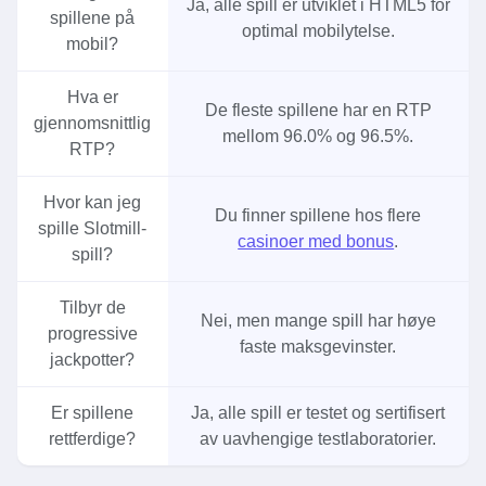
Ja, alle spill er utviklet i HTML5 for
spillene på
optimal mobilytelse.
mobil?
Hva er
De fleste spillene har en RTP
gjennomsnittlig
mellom 96.0% og 96.5%.
RTP?
Hvor kan jeg
Du finner spillene hos flere
spille Slotmill-
casinoer med bonus
.
spill?
Tilbyr de
Nei, men mange spill har høye
progressive
faste maksgevinster.
jackpotter?
Er spillene
Ja, alle spill er testet og sertifisert
rettferdige?
av uavhengige testlaboratorier.