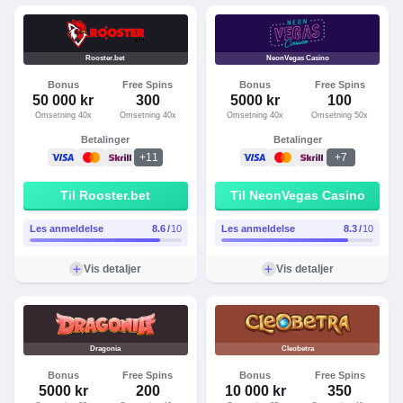
Rooster.bet
NeonVegas Casino
Bonus
Free Spins
Bonus
Free Spins
50 000
kr
300
5000
kr
100
Omsetning 40x
Omsetning 40x
Omsetning 40x
Omsetning 50x
Betalinger
Betalinger
+11
+7
Visa
Mastercard
Skrill
Visa
Mastercard
Skrill
Til Rooster.bet
Til NeonVegas Casino
Les anmeldelse
8.6
/
10
Les anmeldelse
8.3
/
10
Vis detaljer
Vis detaljer
Dragonia
Cleobetra
Bonus
Free Spins
Bonus
Free Spins
5000
kr
200
10 000
kr
350