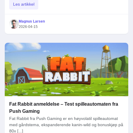
Les artikkel
Magnus Larsen
2026-04-15
Fat Rabbit anmeldelse – Test spilleautomaten fra
Push Gaming
Fat Rabbit fra Push Gaming er en høyvolatil spilleautomat
med gårdstema, ekspanderende kanin-wild og bonuskjøp på
80x [...]