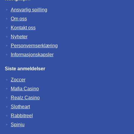
Ansvarlig spilling
Om oss
Kontakt oss
Nyheter
Personvernserklæring
Informasjonskapsler
Siste anmeldelser
Zoccer
Mafia Casino
Realz Casino
Slotheart
Rabbitreel
Spinju