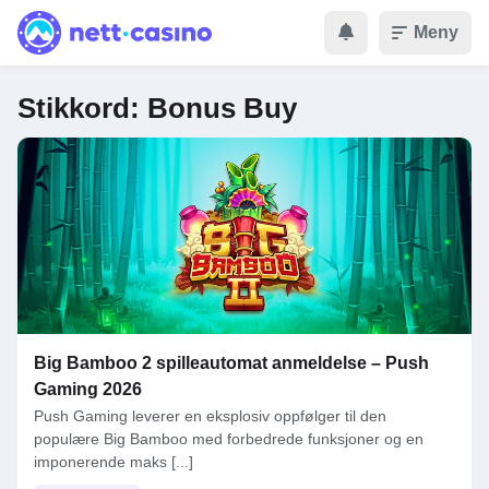
Meny
Stikkord: Bonus Buy
Big Bamboo 2 spilleautomat anmeldelse – Push
Gaming 2026
Push Gaming leverer en eksplosiv oppfølger til den
populære Big Bamboo med forbedrede funksjoner og en
imponerende maks [...]