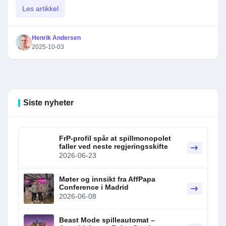
Les artikkel
Henrik Andersen
2025-10-03
Siste nyheter
FrP-profil spår at spillmonopolet
faller ved neste regjeringsskifte
2026-06-23
Møter og innsikt fra AffPapa
Conference i Madrid
2026-06-08
Beast Mode spilleautomat –