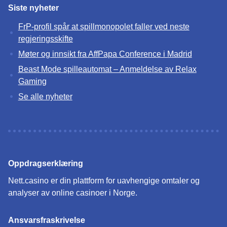
Siste nyheter
FrP-profil spår at spillmonopolet faller ved neste
regjeringsskifte
Møter og innsikt fra AffPapa Conference i Madrid
Beast Mode spilleautomat – Anmeldelse av Relax
Gaming
Se alle nyheter
Oppdragserklæring
Nett.casino er din plattform for uavhengige omtaler og
analyser av online casinoer i Norge.
Ansvarsfraskrivelse