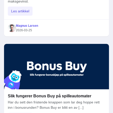
maksgevinst.
Les artikkel
Magnus Larsen
2026-03-25
Slik fungerer Bonus Buy på spilleautomater
Har du sett den fristende knappen som lar deg hoppe rett
inn i bonusrunden? Bonus Buy er blitt en av [...]