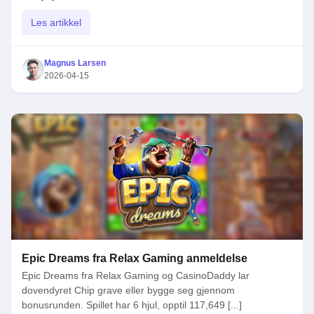
Les artikkel
Magnus Larsen
2026-04-15
Epic Dreams fra Relax Gaming anmeldelse
Epic Dreams fra Relax Gaming og CasinoDaddy lar
dovendyret Chip grave eller bygge seg gjennom
bonusrunden. Spillet har 6 hjul, opptil 117,649 [...]