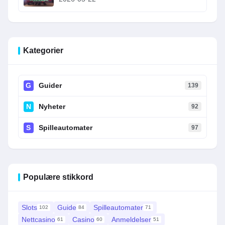
Kategorier
G
Guider
139
N
Nyheter
92
S
Spilleautomater
97
Populære stikkord
Slots
Guide
Spilleautomater
102
84
71
Nettcasino
Casino
Anmeldelser
61
60
51