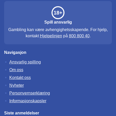
18+
Spill ansvarlig
Gambling kan være avhengighetsskapende. For hjelp,
kontakt
Hjelpelinjen
på
800 800 40
.
Navigasjon
Ansvarlig spilling
Om oss
Kontakt oss
Nyheter
Personvernserklæring
Informasjonskapsler
Siste anmeldelser