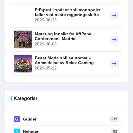
FrP-profil spår at spillmonopolet
faller ved neste regjeringsskifte
2026-06-23
Møter og innsikt fra AffPapa
Conference i Madrid
2026-06-08
Beast Mode spilleautomat –
Anmeldelse av Relax Gaming
2026-05-22
Kategorier
G
Guider
139
N
Nyheter
92