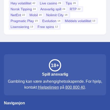
Høy volatilitet
Live casino
Tips
42
29
26
Norsk Tipping
Ansvarlig spill
RTP
24
24
22
NetEnt
Mobil
Nolimit City
22
16
16
Pragmatic Play
Evolution
Middels volatilitet
15
14
13
Lisensiering
Free spins
13
12
18+
Spill ansvarlig
Gambling kan være avhengighetsskapende. For hjelp,
kontakt
Hjelpelinjen
på
800 800 40
.
Navigasjon