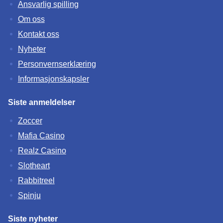
Ansvarlig spilling
Om oss
Kontakt oss
Nyheter
Personvernserklæring
Informasjonskapsler
Siste anmeldelser
Zoccer
Mafia Casino
Realz Casino
Slotheart
Rabbitreel
Spinju
Siste nyheter