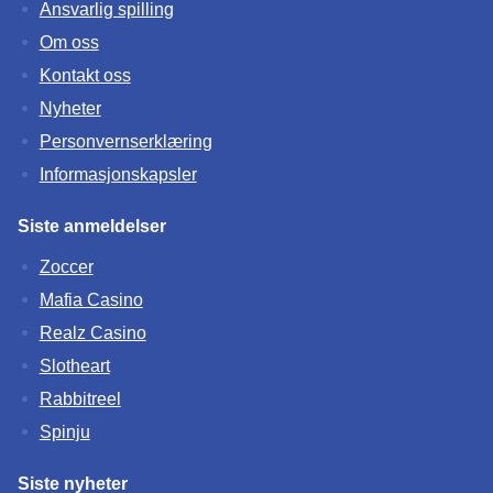
Ansvarlig spilling
Om oss
Kontakt oss
Nyheter
Personvernserklæring
Informasjonskapsler
Siste anmeldelser
Zoccer
Mafia Casino
Realz Casino
Slotheart
Rabbitreel
Spinju
Siste nyheter