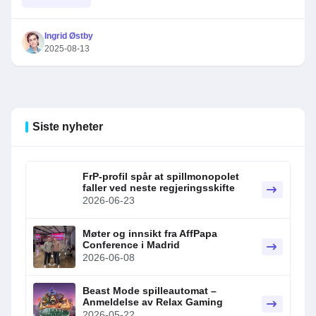
Ingrid Østby
2025-08-13
Siste nyheter
FrP-profil spår at spillmonopolet
faller ved neste regjeringsskifte
2026-06-23
Møter og innsikt fra AffPapa
Conference i Madrid
2026-06-08
Beast Mode spilleautomat –
Anmeldelse av Relax Gaming
2026-05-22