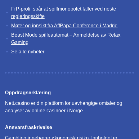
FrP-profil spår at spillmonopolet faller ved neste
regjeringsskifte
Møter og innsikt fra AffPapa Conference i Madrid
Beast Mode spilleautomat – Anmeldelse av Relax
Gaming
Se alle nyheter
Oppdragserklæring
Nett.casino er din plattform for uavhengige omtaler og
analyser av online casinoer i Norge.
Ansvarsfraskrivelse
Gambling innebærer økonomisk risiko. Innholdet er