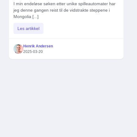
I min endeløse søken etter unike spilleautomater har
jeg denne gangen reist til de vidstrakte steppene i
Mongolia [...]
Les artikkel
Henrik Andersen
2025-03-20