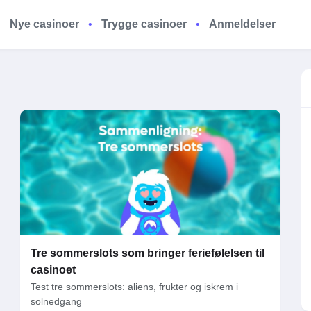
Nye casinoer
Trygge casinoer
Anmeldelser
Tre sommerslots som bringer feriefølelsen til
casinoet
Test tre sommerslots: aliens, frukter og iskrem i
solnedgang