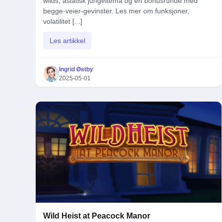
wilds, asiatisk jungeltema og en bonusrunde med
begge-veier-gevinster. Les mer om funksjoner,
volatilitet [...]
Les artikkel
Ingrid Østby
2025-05-01
Wild Heist at Peacock Manor