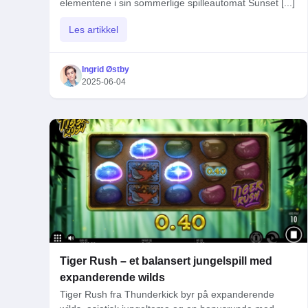
elementene i sin sommerlige spilleautomat Sunset [...]
Les artikkel
Ingrid Østby
2025-06-04
Tiger Rush – et balansert jungelspill med
expanderende wilds
Tiger Rush fra Thunderkick byr på expanderende