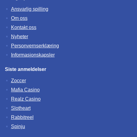
Ansvarlig spilling
Om oss
Kontakt oss
Nyheter
Personvernserklæring
Informasjonskapsler
Siste anmeldelser
Zoccer
Mafia Casino
Realz Casino
Slotheart
Rabbitreel
Spinju