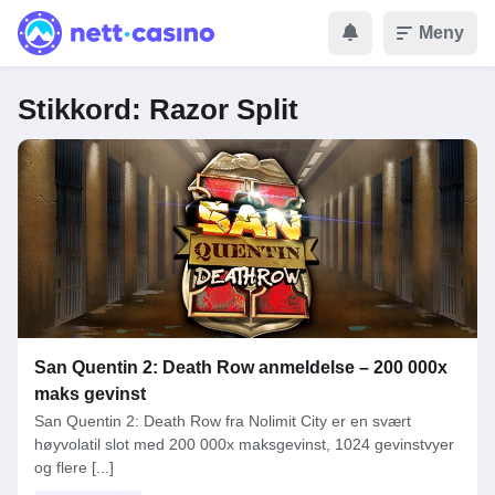
Meny
Stikkord: Razor Split
San Quentin 2: Death Row anmeldelse – 200 000x
maks gevinst
San Quentin 2: Death Row fra Nolimit City er en svært
høyvolatil slot med 200 000x maksgevinst, 1024 gevinstvyer
og flere [...]