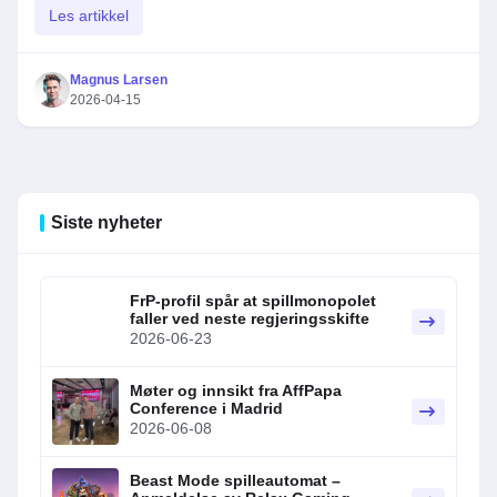
Les artikkel
Magnus Larsen
2026-04-15
Siste nyheter
FrP-profil spår at spillmonopolet
faller ved neste regjeringsskifte
2026-06-23
Møter og innsikt fra AffPapa
Conference i Madrid
2026-06-08
Beast Mode spilleautomat –