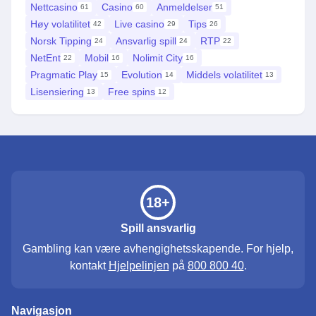
Nettcasino
Casino
Anmeldelser
61
60
51
Høy volatilitet
Live casino
Tips
42
29
26
Norsk Tipping
Ansvarlig spill
RTP
24
24
22
NetEnt
Mobil
Nolimit City
22
16
16
Pragmatic Play
Evolution
Middels volatilitet
15
14
13
Lisensiering
Free spins
13
12
18+
Spill ansvarlig
Gambling kan være avhengighetsskapende. For hjelp,
kontakt
Hjelpelinjen
på
800 800 40
.
Navigasjon