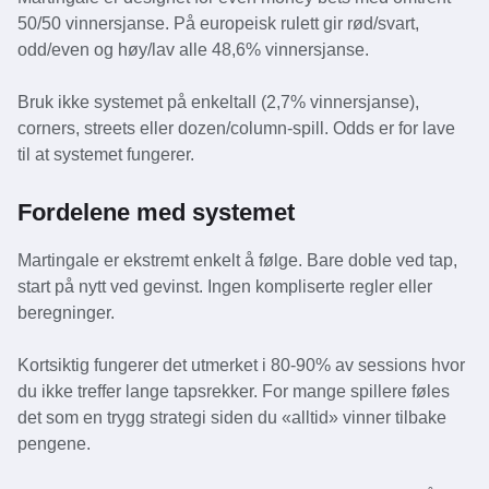
50/50 vinnersjanse. På europeisk rulett gir rød/svart,
odd/even og høy/lav alle 48,6% vinnersjanse.
Bruk ikke systemet på enkeltall (2,7% vinnersjanse),
corners, streets eller dozen/column-spill. Odds er for lave
til at systemet fungerer.
Fordelene med systemet
Martingale er ekstremt enkelt å følge. Bare doble ved tap,
start på nytt ved gevinst. Ingen kompliserte regler eller
beregninger.
Kortsiktig fungerer det utmerket i 80-90% av sessions hvor
du ikke treffer lange tapsrekker. For mange spillere føles
det som en trygg strategi siden du «alltid» vinner tilbake
pengene.