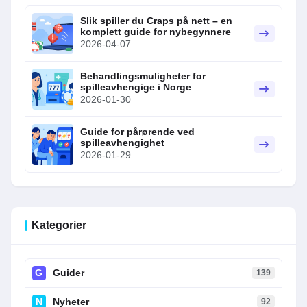
Slik spiller du Craps på nett – en
komplett guide for nybegynnere
2026-04-07
Behandlingsmuligheter for
spilleavhengige i Norge
2026-01-30
Guide for pårørende ved
spilleavhengighet
2026-01-29
Kategorier
G
Guider
139
N
Nyheter
92