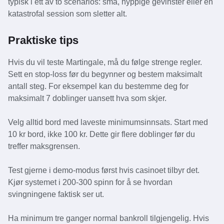
typisk i ett av to scenarios: små, hyppige gevinster eller én
katastrofal session som sletter alt.
Praktiske tips
Hvis du vil teste Martingale, må du følge strenge regler.
Sett en stop-loss før du begynner og bestem maksimalt
antall steg. For eksempel kan du bestemme deg for
maksimalt 7 doblinger uansett hva som skjer.
Velg alltid bord med laveste minimumsinnsats. Start med
10 kr bord, ikke 100 kr. Dette gir flere doblinger før du
treffer maksgrensen.
Test gjerne i demo-modus først hvis casinoet tilbyr det.
Kjør systemet i 200-300 spinn for å se hvordan
svingningene faktisk ser ut.
Ha minimum tre ganger normal bankroll tilgjengelig. Hvis