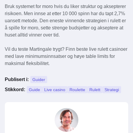
Bruk systemet for moro hvis du liker struktur og aksepterer
risikoen. Men innse at etter 10 000 spinn har du tapt 2,7%
uansett metode. Den eneste vinnende strategien i rulett er
å spille for moro, sette strenge budsjetter og akseptere at
huset alltid vinner over tid.
Vil du teste Martingale trygt? Finn beste live rulett casinoer
med lave minimumsinnsatser og høye table limits for
maksimal fleksibilitet.
Publisert i:
Guider
Stikkord:
Guide
Live casino
Roulette
Rulett
Strategi