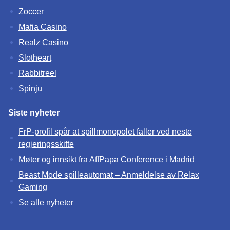
Zoccer
Mafia Casino
Realz Casino
Slotheart
Rabbitreel
Spinju
Siste nyheter
FrP-profil spår at spillmonopolet faller ved neste
regjeringsskifte
Møter og innsikt fra AffPapa Conference i Madrid
Beast Mode spilleautomat – Anmeldelse av Relax
Gaming
Se alle nyheter