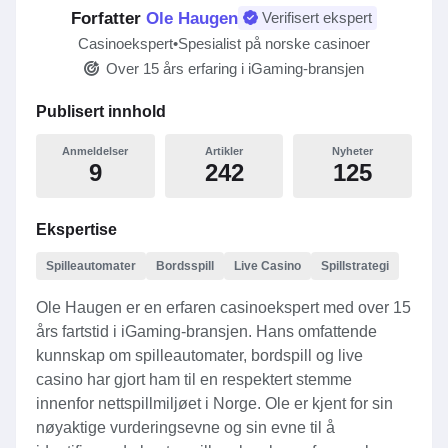
Forfatter
Ole Haugen
Verifisert ekspert
Casinoekspert
•
Spesialist på norske casinoer
Over 15 års erfaring i iGaming-bransjen
Publisert innhold
Anmeldelser
Artikler
Nyheter
9
242
125
Ekspertise
Spilleautomater
Bordsspill
Live Casino
Spillstrategi
Ole Haugen er en erfaren casinoekspert med over 15
års fartstid i iGaming-bransjen. Hans omfattende
kunnskap om spilleautomater, bordspill og live
casino har gjort ham til en respektert stemme
innenfor nettspillmiljøet i Norge. Ole er kjent for sin
nøyaktige vurderingsevne og sin evne til å