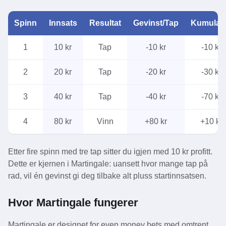
Spinn
Innsats
Resultat
Gevinst/Tap
Kumulati
1
10 kr
Tap
-10 kr
-10 kr
2
20 kr
Tap
-20 kr
-30 kr
3
40 kr
Tap
-40 kr
-70 kr
4
80 kr
Vinn
+80 kr
+10 kr
Etter fire spinn med tre tap sitter du igjen med 10 kr profitt.
Dette er kjernen i Martingale: uansett hvor mange tap på
rad, vil én gevinst gi deg tilbake alt pluss startinnsatsen.
Hvor Martingale fungerer
Martingale er designet for even money bets med omtrent