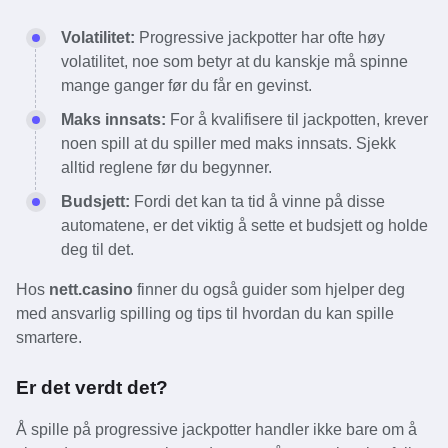
Volatilitet:
Progressive jackpotter har ofte høy
volatilitet, noe som betyr at du kanskje må spinne
mange ganger før du får en gevinst.
Maks innsats:
For å kvalifisere til jackpotten, krever
noen spill at du spiller med maks innsats. Sjekk
alltid reglene før du begynner.
Budsjett:
Fordi det kan ta tid å vinne på disse
automatene, er det viktig å sette et budsjett og holde
deg til det.
Hos
nett.casino
finner du også guider som hjelper deg
med ansvarlig spilling og tips til hvordan du kan spille
smartere.
Er det verdt det?
Å spille på progressive jackpotter handler ikke bare om å