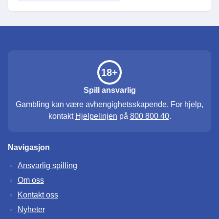
18+
Spill ansvarlig
Gambling kan være avhengighetsskapende. For hjelp,
kontakt
Hjelpelinjen
på
800 800 40
.
Navigasjon
Ansvarlig spilling
Om oss
Kontakt oss
Nyheter