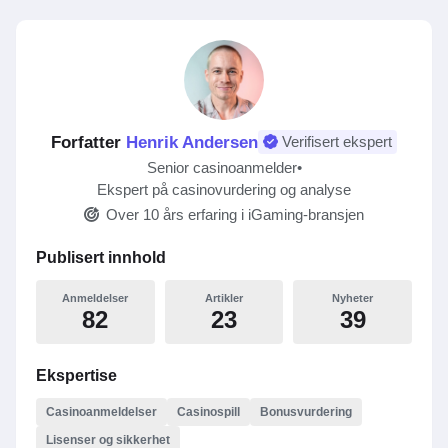
Forfatter
Henrik Andersen
Verifisert ekspert
Senior casinoanmelder
•
Ekspert på casinovurdering og analyse
Over 10 års erfaring i iGaming-bransjen
Publisert innhold
Anmeldelser
Artikler
Nyheter
82
23
39
Ekspertise
Casinoanmeldelser
Casinospill
Bonusvurdering
Lisenser og sikkerhet