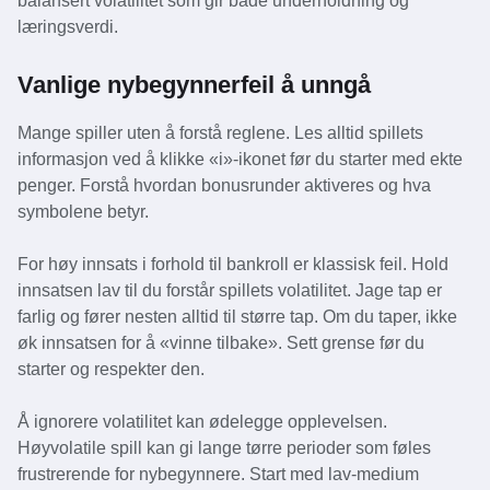
balansert volatilitet som gir både underholdning og
læringsverdi.
Vanlige nybegynnerfeil å unngå
Mange spiller uten å forstå reglene. Les alltid spillets
informasjon ved å klikke «i»-ikonet før du starter med ekte
penger. Forstå hvordan bonusrunder aktiveres og hva
symbolene betyr.
For høy innsats i forhold til bankroll er klassisk feil. Hold
innsatsen lav til du forstår spillets volatilitet. Jage tap er
farlig og fører nesten alltid til større tap. Om du taper, ikke
øk innsatsen for å «vinne tilbake». Sett grense før du
starter og respekter den.
Å ignorere volatilitet kan ødelegge opplevelsen.
Høyvolatile spill kan gi lange tørre perioder som føles
frustrerende for nybegynnere. Start med lav-medium