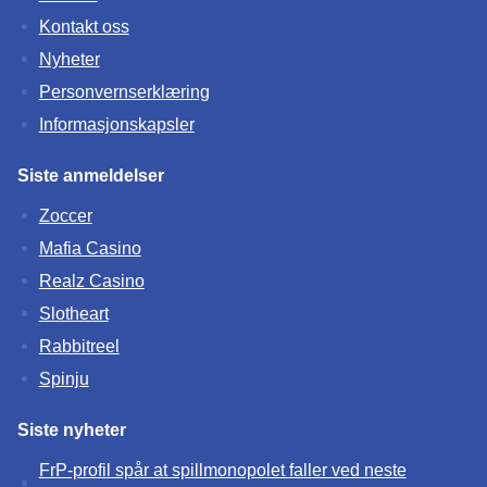
Kontakt oss
Nyheter
Personvernserklæring
Informasjonskapsler
Siste anmeldelser
Zoccer
Mafia Casino
Realz Casino
Slotheart
Rabbitreel
Spinju
Siste nyheter
FrP-profil spår at spillmonopolet faller ved neste