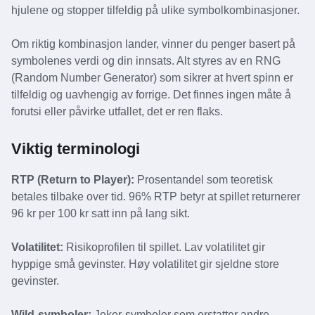
hjulene og stopper tilfeldig på ulike symbolkombinasjoner.
Om riktig kombinasjon lander, vinner du penger basert på
symbolenes verdi og din innsats. Alt styres av en RNG
(Random Number Generator) som sikrer at hvert spinn er
tilfeldig og uavhengig av forrige. Det finnes ingen måte å
forutsi eller påvirke utfallet, det er ren flaks.
Viktig terminologi
RTP (Return to Player):
Prosentandel som teoretisk
betales tilbake over tid. 96% RTP betyr at spillet returnerer
96 kr per 100 kr satt inn på lang sikt.
Volatilitet:
Risikoprofilen til spillet. Lav volatilitet gir
hyppige små gevinster. Høy volatilitet gir sjeldne store
gevinster.
Wild-symboler:
Joker-symboler som erstatter andre