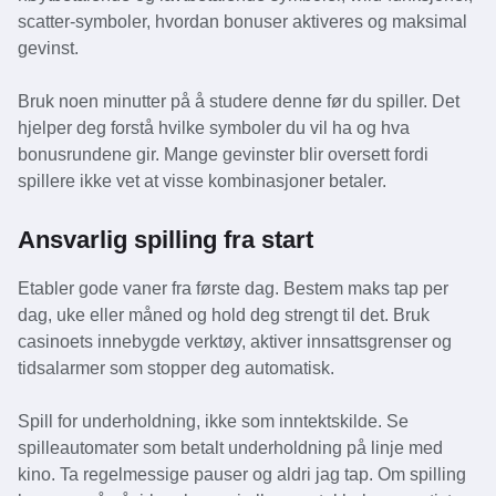
scatter-symboler, hvordan bonuser aktiveres og maksimal
gevinst.
Bruk noen minutter på å studere denne før du spiller. Det
hjelper deg forstå hvilke symboler du vil ha og hva
bonusrundene gir. Mange gevinster blir oversett fordi
spillere ikke vet at visse kombinasjoner betaler.
Ansvarlig spilling fra start
Etabler gode vaner fra første dag. Bestem maks tap per
dag, uke eller måned og hold deg strengt til det. Bruk
casinoets innebygde verktøy, aktiver innsattsgrenser og
tidsalarmer som stopper deg automatisk.
Spill for underholdning, ikke som inntektskilde. Se
spilleautomater som betalt underholdning på linje med
kino. Ta regelmessige pauser og aldri jag tap. Om spilling