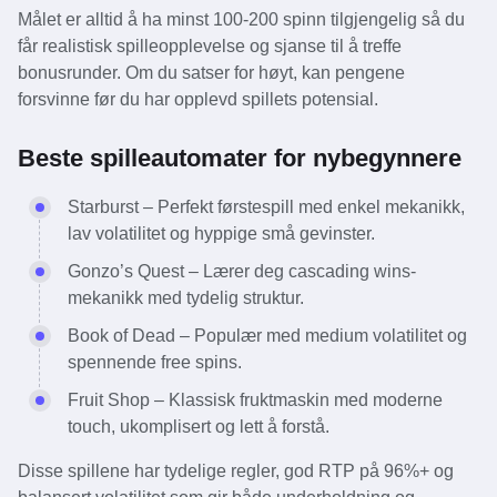
Målet er alltid å ha minst 100-200 spinn tilgjengelig så du
får realistisk spilleopplevelse og sjanse til å treffe
bonusrunder. Om du satser for høyt, kan pengene
forsvinne før du har opplevd spillets potensial.
Beste spilleautomater for nybegynnere
Starburst – Perfekt førstespill med enkel mekanikk,
lav volatilitet og hyppige små gevinster.
Gonzo’s Quest – Lærer deg cascading wins-
mekanikk med tydelig struktur.
Book of Dead – Populær med medium volatilitet og
spennende free spins.
Fruit Shop – Klassisk fruktmaskin med moderne
touch, ukomplisert og lett å forstå.
Disse spillene har tydelige regler, god RTP på 96%+ og