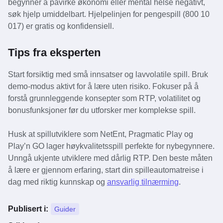
begynner å påvirke økonomi eller mental helse negativt,
søk hjelp umiddelbart. Hjelpelinjen for pengespill (800 10
017) er gratis og konfidensiell.
Tips fra eksperten
Start forsiktig med små innsatser og lavvolatile spill. Bruk
demo-modus aktivt for å lære uten risiko. Fokuser på å
forstå grunnleggende konsepter som RTP, volatilitet og
bonusfunksjoner før du utforsker mer komplekse spill.
Husk at spillutviklere som NetEnt, Pragmatic Play og
Play’n GO lager høykvalitetsspill perfekte for nybegynnere.
Unngå ukjente utviklere med dårlig RTP. Den beste måten
å lære er gjennom erfaring, start din spilleautomatreise i
dag med riktig kunnskap og
ansvarlig tilnærming
.
Publisert i:
Guider