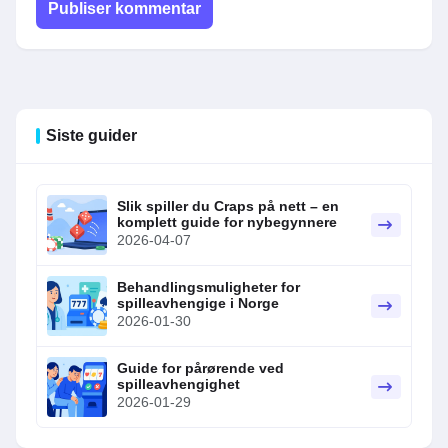
Siste guider
Slik spiller du Craps på nett – en
komplett guide for nybegynnere
2026-04-07
Behandlingsmuligheter for
spilleavhengige i Norge
2026-01-30
Guide for pårørende ved
spilleavhengighet
2026-01-29