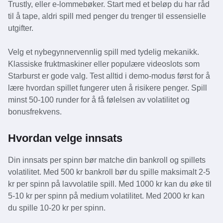
Trustly, eller e-lommebøker. Start med et beløp du har råd
til å tape, aldri spill med penger du trenger til essensielle
utgifter.
Velg et nybegynnervennlig spill med tydelig mekanikk.
Klassiske fruktmaskiner eller populære videoslots som
Starburst er gode valg. Test alltid i demo-modus først for å
lære hvordan spillet fungerer uten å risikere penger. Spill
minst 50-100 runder for å få følelsen av volatilitet og
bonusfrekvens.
Hvordan velge innsats
Din innsats per spinn bør matche din bankroll og spillets
volatilitet. Med 500 kr bankroll bør du spille maksimalt 2-5
kr per spinn på lavvolatile spill. Med 1000 kr kan du øke til
5-10 kr per spinn på medium volatilitet. Med 2000 kr kan
du spille 10-20 kr per spinn.