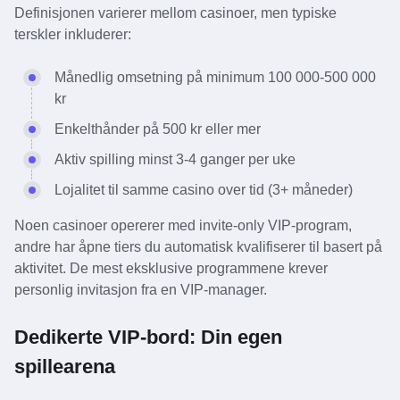
Definisjonen varierer mellom casinoer, men typiske
terskler inkluderer:
Månedlig omsetning på minimum 100 000-500 000
kr
Enkelthånder på 500 kr eller mer
Aktiv spilling minst 3-4 ganger per uke
Lojalitet til samme casino over tid (3+ måneder)
Noen casinoer opererer med invite-only VIP-program,
andre har åpne tiers du automatisk kvalifiserer til basert på
aktivitet. De mest eksklusive programmene krever
personlig invitasjon fra en VIP-manager.
Dedikerte VIP-bord: Din egen
spillearena