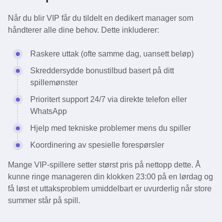
Når du blir VIP får du tildelt en dedikert manager som
håndterer alle dine behov. Dette inkluderer:
Raskere uttak (ofte samme dag, uansett beløp)
Skreddersydde bonustilbud basert på ditt
spillemønster
Prioritert support 24/7 via direkte telefon eller
WhatsApp
Hjelp med tekniske problemer mens du spiller
Koordinering av spesielle forespørsler
Mange VIP-spillere setter størst pris på nettopp dette. Å
kunne ringe manageren din klokken 23:00 på en lørdag og
få løst et uttaksproblem umiddelbart er uvurderlig når store
summer står på spill.