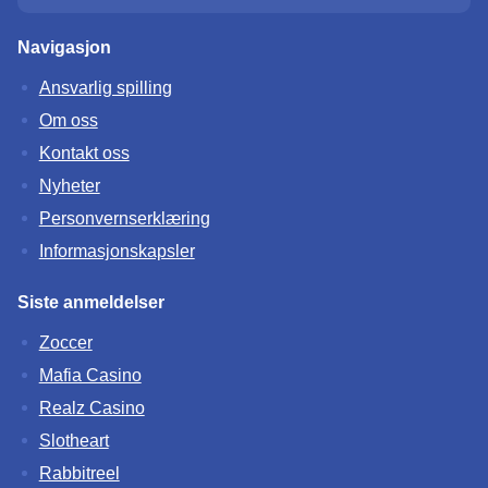
Navigasjon
Ansvarlig spilling
Om oss
Kontakt oss
Nyheter
Personvernserklæring
Informasjonskapsler
Siste anmeldelser
Zoccer
Mafia Casino
Realz Casino
Slotheart
Rabbitreel