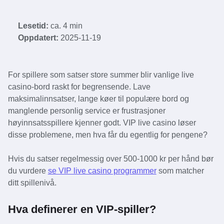
Lesetid:
ca. 4 min
Oppdatert:
2025-11-19
For spillere som satser store summer blir vanlige live
casino-bord raskt for begrensende. Lave
maksimalinnsatser, lange køer til populære bord og
manglende personlig service er frustrasjoner
høyinnsatsspillere kjenner godt. VIP live casino løser
disse problemene, men hva får du egentlig for pengene?
Hvis du satser regelmessig over 500-1000 kr per hånd bør
du vurdere
se VIP live casino programmer
som matcher
ditt spillenivå.
Hva definerer en VIP-spiller?