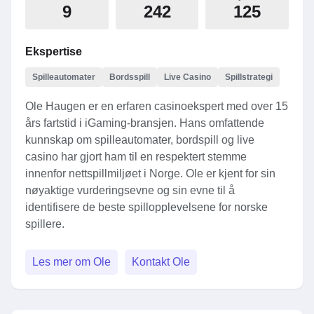
9
242
125
Ekspertise
Spilleautomater
Bordsspill
Live Casino
Spillstrategi
Ole Haugen er en erfaren casinoekspert med over 15
års fartstid i iGaming-bransjen. Hans omfattende
kunnskap om spilleautomater, bordspill og live
casino har gjort ham til en respektert stemme
innenfor nettspillmiljøet i Norge. Ole er kjent for sin
nøyaktige vurderingsevne og sin evne til å
identifisere de beste spillopplevelsene for norske
spillere.
Les mer om Ole
Kontakt Ole