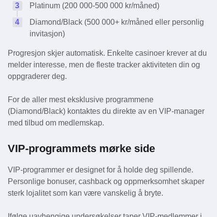
Platinum (200 000-500 000 kr/måned)
Diamond/Black (500 000+ kr/måned eller personlig
invitasjon)
Progresjon skjer automatisk. Enkelte casinoer krever at du
melder interesse, men de fleste tracker aktiviteten din og
oppgraderer deg.
For de aller mest eksklusive programmene
(Diamond/Black) kontaktes du direkte av en VIP-manager
med tilbud om medlemskap.
VIP-programmets mørke side
VIP-programmer er designet for å holde deg spillende.
Personlige bonuser, cashback og oppmerksomhet skaper
sterk lojalitet som kan være vanskelig å bryte.
Ifølge uavhengige undersøkelser taper VIP-medlemmer i