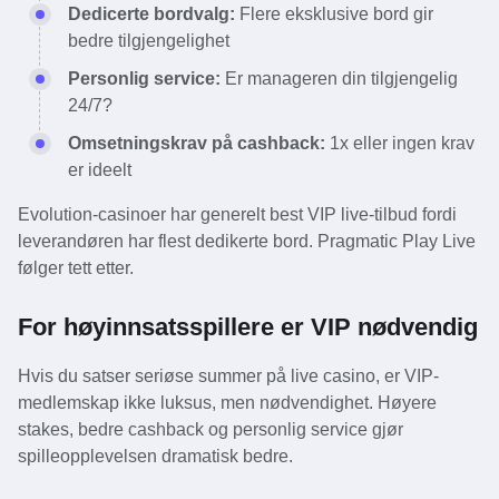
Dedicerte bordvalg:
Flere eksklusive bord gir
bedre tilgjengelighet
Personlig service:
Er manageren din tilgjengelig
24/7?
Omsetningskrav på cashback:
1x eller ingen krav
er ideelt
Evolution-casinoer har generelt best VIP live-tilbud fordi
leverandøren har flest dedikerte bord. Pragmatic Play Live
følger tett etter.
For høyinnsatsspillere er VIP nødvendig
Hvis du satser seriøse summer på live casino, er VIP-
medlemskap ikke luksus, men nødvendighet. Høyere
stakes, bedre cashback og personlig service gjør
spilleopplevelsen dramatisk bedre.