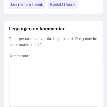
Les mer om Henrik
Kontakt Henrik
Legg igjen en kommentar
Din e-postadresse vil ikke bli publisert.
Obligatoriske
felt er merket med
*
Kommentar
*