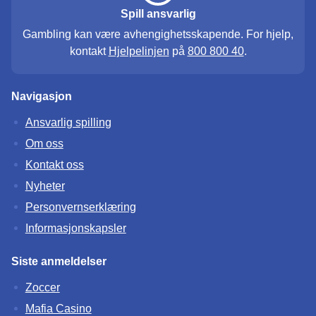
Spill ansvarlig
Gambling kan være avhengighetsskapende. For hjelp,
kontakt
Hjelpelinjen
på
800 800 40
.
Navigasjon
Ansvarlig spilling
Om oss
Kontakt oss
Nyheter
Personvernserklæring
Informasjonskapsler
Siste anmeldelser
Zoccer
Mafia Casino