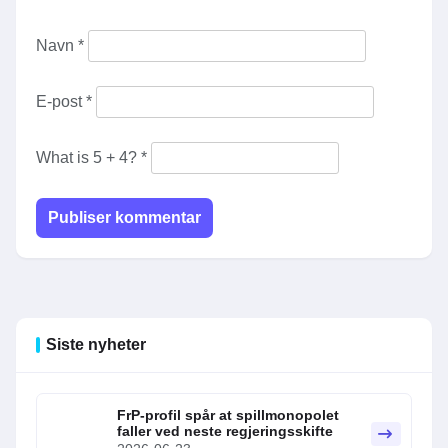
Navn
*
E-post
*
What is 5 + 4? *
Siste nyheter
FrP-profil spår at spillmonopolet
faller ved neste regjeringsskifte