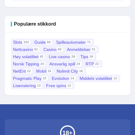
Populære stikkord
Slots
Guide
Spilleautomater
102
84
71
Nettcasino
Casino
Anmeldelser
61
60
51
Høy volatilitet
Live casino
Tips
42
29
26
Norsk Tipping
Ansvarlig spill
RTP
24
24
22
NetEnt
Mobil
Nolimit City
22
16
16
Pragmatic Play
Evolution
Middels volatilitet
15
14
13
Lisensiering
Free spins
13
12
18+