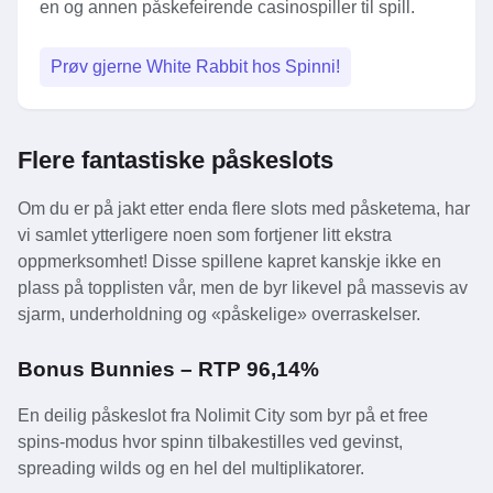
en og annen påskefeirende casinospiller til spill.
Prøv gjerne White Rabbit hos Spinni!
Flere fantastiske påskeslots
Om du er på jakt etter enda flere slots med påsketema, har
vi samlet ytterligere noen som fortjener litt ekstra
oppmerksomhet! Disse spillene kapret kanskje ikke en
plass på topplisten vår, men de byr likevel på massevis av
sjarm, underholdning og «påskelige» overraskelser.
Bonus Bunnies – RTP 96,14%
En deilig påskeslot fra Nolimit City som byr på et free
spins-modus hvor spinn tilbakestilles ved gevinst,
spreading wilds og en hel del multiplikatorer.