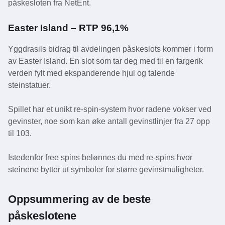
påskesloten fra NetEnt.
Easter Island – RTP 96,1%
Yggdrasils bidrag til avdelingen påskeslots kommer i form
av Easter Island. En slot som tar deg med til en fargerik
verden fylt med ekspanderende hjul og talende
steinstatuer.
Spillet har et unikt re-spin-system hvor radene vokser ved
gevinster, noe som kan øke antall gevinstlinjer fra 27 opp
til 103.
Istedenfor free spins belønnes du med re-spins hvor
steinene bytter ut symboler for større gevinstmuligheter.
Oppsummering av de beste
påskeslotene