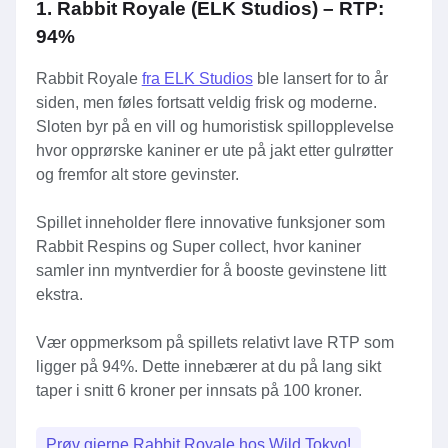
1. Rabbit Royale (ELK Studios) – RTP:
94%
Rabbit Royale
fra ELK Studios
ble lansert for to år
siden, men føles fortsatt veldig frisk og moderne.
Sloten byr på en vill og humoristisk spillopplevelse
hvor opprørske kaniner er ute på jakt etter gulrøtter
og fremfor alt store gevinster.
Spillet inneholder flere innovative funksjoner som
Rabbit Respins og Super collect, hvor kaniner
samler inn myntverdier for å booste gevinstene litt
ekstra.
Vær oppmerksom på spillets relativt lave RTP som
ligger på 94%. Dette innebærer at du på lang sikt
taper i snitt 6 kroner per innsats på 100 kroner.
Prøv gjerne Rabbit Royale hos Wild Tokyo!