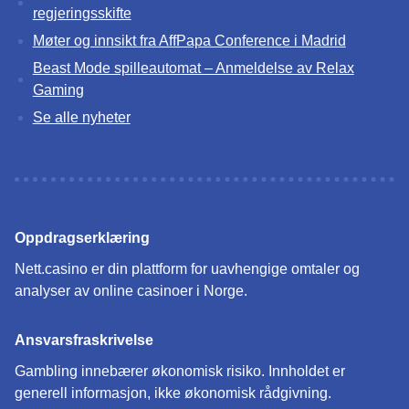
regjeringsskifte
Møter og innsikt fra AffPapa Conference i Madrid
Beast Mode spilleautomat – Anmeldelse av Relax
Gaming
Se alle nyheter
Oppdragserklæring
Nett.casino er din plattform for uavhengige omtaler og
analyser av online casinoer i Norge.
Ansvarsfraskrivelse
Gambling innebærer økonomisk risiko. Innholdet er
generell informasjon, ikke økonomisk rådgivning.