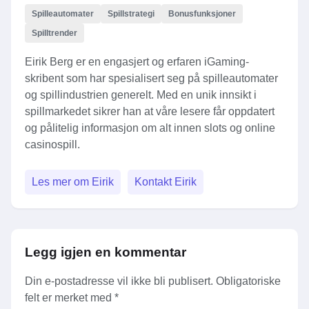
Spilleautomater
Spillstrategi
Bonusfunksjoner
Spilltrender
Eirik Berg er en engasjert og erfaren iGaming-
skribent som har spesialisert seg på spilleautomater
og spillindustrien generelt. Med en unik innsikt i
spillmarkedet sikrer han at våre lesere får oppdatert
og pålitelig informasjon om alt innen slots og online
casinospill.
Les mer om Eirik
Kontakt Eirik
Legg igjen en kommentar
Din e-postadresse vil ikke bli publisert.
Obligatoriske
felt er merket med
*