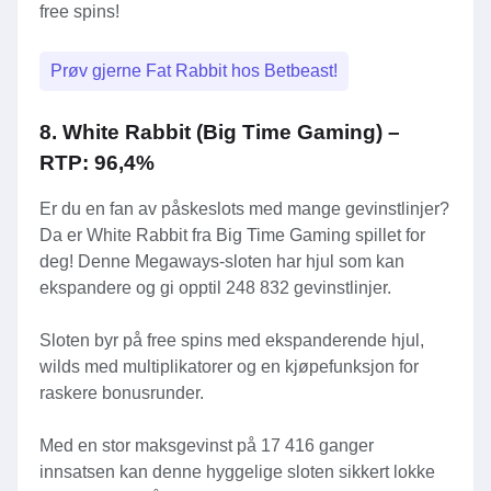
free spins!
Prøv gjerne Fat Rabbit hos Betbeast!
8. White Rabbit (Big Time Gaming) –
RTP: 96,4%
Er du en fan av påskeslots med mange gevinstlinjer?
Da er White Rabbit fra Big Time Gaming spillet for
deg! Denne Megaways-sloten har hjul som kan
ekspandere og gi opptil 248 832 gevinstlinjer.
Sloten byr på free spins med ekspanderende hjul,
wilds med multiplikatorer og en kjøpefunksjon for
raskere bonusrunder.
Med en stor maksgevinst på 17 416 ganger
innsatsen kan denne hyggelige sloten sikkert lokke