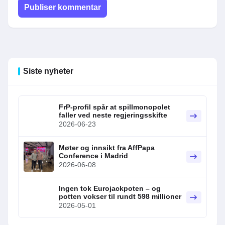
Siste nyheter
FrP-profil spår at spillmonopolet
faller ved neste regjeringsskifte
2026-06-23
Møter og innsikt fra AffPapa
Conference i Madrid
2026-06-08
Ingen tok Eurojackpoten – og
potten vokser til rundt 598 millioner
2026-05-01