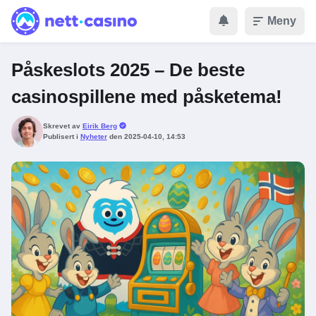
Meny
Påskeslots 2025 – De beste
casinospillene med påsketema!
Skrevet av
Eirik Berg
Publisert i
Nyheter
den
2025-04-10, 14:53