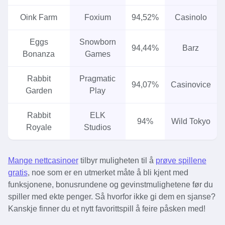
Oink Farm
Foxium
94,52%
Casinolo
Eggs
Snowborn
94,44%
Barz
Bonanza
Games
Rabbit
Pragmatic
94,07%
Casinovice
Garden
Play
Rabbit
ELK
94%
Wild Tokyo
Royale
Studios
Mange nettcasinoer
tilbyr muligheten til å
prøve spillene
gratis
, noe som er en utmerket måte å bli kjent med
funksjonene, bonusrundene og gevinstmulighetene før du
spiller med ekte penger. Så hvorfor ikke gi dem en sjanse?
Kanskje finner du et nytt favorittspill å feire påsken med!