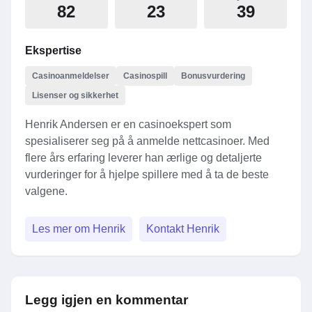
82
23
39
Ekspertise
Casinoanmeldelser
Casinospill
Bonusvurdering
Lisenser og sikkerhet
Henrik Andersen er en casinoekspert som
spesialiserer seg på å anmelde nettcasinoer. Med
flere års erfaring leverer han ærlige og detaljerte
vurderinger for å hjelpe spillere med å ta de beste
valgene.
Les mer om Henrik
Kontakt Henrik
Legg igjen en kommentar