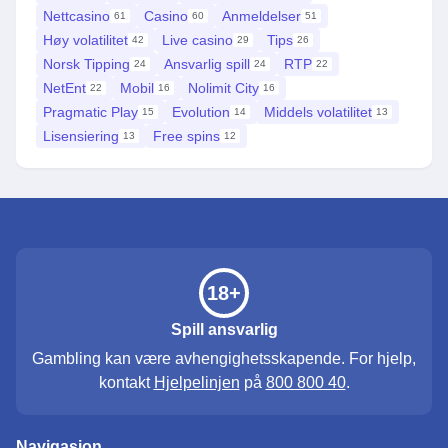
Nettcasino
Casino
Anmeldelser
61
60
51
Høy volatilitet
Live casino
Tips
42
29
26
Norsk Tipping
Ansvarlig spill
RTP
24
24
22
NetEnt
Mobil
Nolimit City
22
16
16
Pragmatic Play
Evolution
Middels volatilitet
15
14
13
Lisensiering
Free spins
13
12
18+
Spill ansvarlig
Gambling kan være avhengighetsskapende. For hjelp,
kontakt
Hjelpelinjen
på
800 800 40
.
Navigasjon