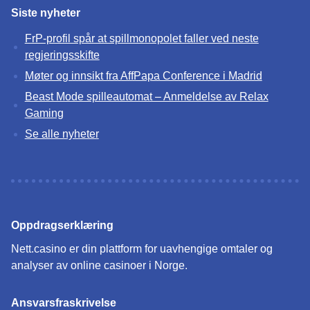
Siste nyheter
FrP-profil spår at spillmonopolet faller ved neste
regjeringsskifte
Møter og innsikt fra AffPapa Conference i Madrid
Beast Mode spilleautomat – Anmeldelse av Relax
Gaming
Se alle nyheter
Oppdragserklæring
Nett.casino er din plattform for uavhengige omtaler og
analyser av online casinoer i Norge.
Ansvarsfraskrivelse