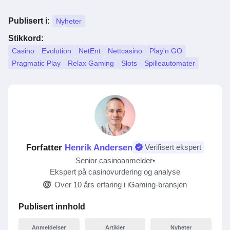
Publisert i:
Nyheter
Stikkord:
Casino
Evolution
NetEnt
Nettcasino
Play'n GO
Pragmatic Play
Relax Gaming
Slots
Spilleautomater
Forfatter
Henrik Andersen
Verifisert ekspert
Senior casinoanmelder
•
Ekspert på casinovurdering og analyse
Over 10 års erfaring i iGaming-bransjen
Publisert innhold
Anmeldelser
Artikler
Nyheter