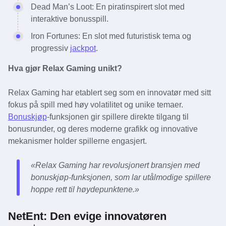
Dead Man’s Loot: En piratinspirert slot med
interaktive bonusspill.
Iron Fortunes: En slot med futuristisk tema og
progressiv
jackpot
.
Hva gjør Relax Gaming unikt?
Relax Gaming har etablert seg som en innovatør med sitt
fokus på spill med høy volatilitet og unike temaer.
Bonuskjøp
-funksjonen gir spillere direkte tilgang til
bonusrunder, og deres moderne grafikk og innovative
mekanismer holder spillerne engasjert.
«Relax Gaming har revolusjonert bransjen med
bonuskjøp-funksjonen, som lar utålmodige spillere
hoppe rett til høydepunktene.»
NetEnt: Den evige innovatøren