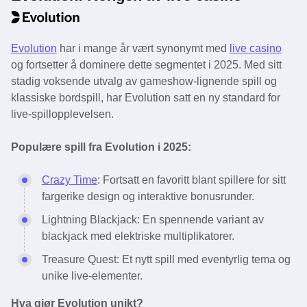
Evolution
har i mange år vært synonymt med
live casino
og fortsetter å dominere dette segmentet i 2025. Med sitt
stadig voksende utvalg av gameshow-lignende spill og
klassiske bordspill, har Evolution satt en ny standard for
live-spillopplevelsen.
Populære spill fra Evolution i 2025:
Crazy Time
: Fortsatt en favoritt blant spillere for sitt
fargerike design og interaktive bonusrunder.
Lightning Blackjack: En spennende variant av
blackjack med elektriske multiplikatorer.
Treasure Quest: Et nytt spill med eventyrlig tema og
unike live-elementer.
Hva gjør Evolution unikt?